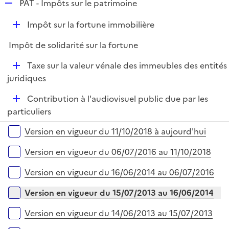
R
PAT - Impôts sur le patrimoine
e
D
Impôt sur la fortune immobilière
p
é
l
Impôt de solidarité sur la fortune
p
i
l
e
D
Taxe sur la valeur vénale des immeubles des entités
i
r
é
juridiques
e
p
r
D
Contribution à l'audiovisuel public due par les
l
é
particuliers
i
p
e
Versions sur la période
Version en vigueur du 11/10/2018 à aujourd'hui
l
r
i
Version en vigueur du 06/07/2016 au 11/10/2018
e
r
Version en vigueur du 16/06/2014 au 06/07/2016
Version en vigueur du 15/07/2013 au 16/06/2014
Version en vigueur du 14/06/2013 au 15/07/2013