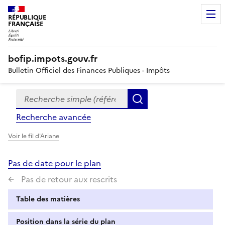
RÉPUBLIQUE
FRANÇAISE
bofip.impots.gouv.fr
Bulletin Officiel des Finances Publiques - Impôts
Recherche simple (références, mots clés, partie du titre
Formulaire
Rechercher
de
Recherche avancée
recherche
Voir le fil d'Ariane
Pas de date pour le plan
Pas de retour aux rescrits
Table des matières
Position dans la série du plan