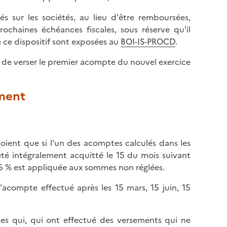
l
p
a
s sur les sociétés, au lieu d'être remboursées,
a
p
chaines échéances fiscales, sous réserve qu'il
g
a
e ce dispositif sont exposées au
BOI-IS-PROCD
.
e
g
ser de verser le premier acompte du nouvel exercice
e
ement
oient que si l'un des acomptes calculés dans les
té intégralement acquitté le 15 du mois suivant
e 5 % est appliquée aux sommes non réglées.
'acompte effectué après les 15 mars, 15 juin, 15
es qui, qui ont effectué des versements qui ne