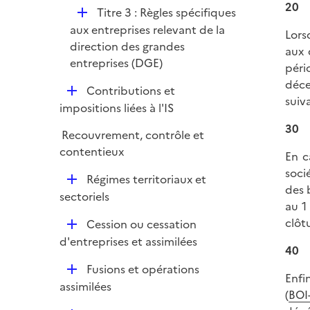
20
D
Titre 3 : Règles spécifiques
é
aux entreprises relevant de la
Lors
p
direction des grandes
aux 
l
entreprises (DGE)
péri
i
déce
D
Contributions et
e
suiva
é
impositions liées à l'IS
r
p
30
Recouvrement, contrôle et
l
contentieux
i
En c
e
soci
D
Régimes territoriaux et
r
des 
é
sectoriels
au 1 
p
clôt
D
Cession ou cessation
l
é
d'entreprises et assimilées
i
40
p
e
D
Fusions et opérations
l
r
Enfi
é
assimilées
i
(
BOI
p
e