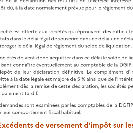
t de la déclaration des résultats de l'exercice intéress
pôt dû, à la date normalement prévue pour le règlement du 
aculté est offerte aux sociétés qui éprouvent des difficult
ltats dans le délai légal de souscrire dans ce délai une décl
roroger le délai légal de règlement du solde de liquidation.
sociétés doivent donc acquitter dans ce délai le solde de li
aisant connaître éventuellement au comptable de la DGIP q
épôt de leur déclaration définitive. Le complément d'im
itté à la date légale est majoré de 5 % ainsi que de l'intérêt
lément dès la remise de cette déclaration, les sociétés peu
 paiement tardif.
demandes sont examinées par les comptables de la DGFIP e
e leur comportement fiscal habituel.
 Excédents de versement d'impôt sur le