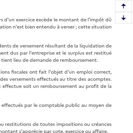
R
e
rs d'un exercice excède le montant de l'impôt dû
D
m
ation n'est bien entendu à verser ; cette situation
e
o
s
n
c
t
édents de versement résultant de la liquidation de
e
e
nt dus par l'entreprise et le surplus est restitué
n
r
qui tient lieu de demande de remboursement.
d
e
r
ns fiscales ont fait l'objet d'un emploi correct,
n
e
t des versements effectués au titre des acomptes.
h
e
c effectue soit un remboursement au profit de la
a
n
u
b
t
t effectués par le comptable public au moyen de
a
d
s
e
d
l
ou restitutions de toutes impositions ou créances
e
a
montant s'apprécie par cote, exercice ou affaire.