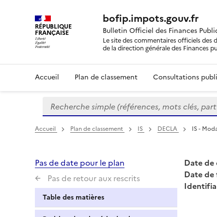
bofip.impots.gouv.fr
RÉPUBLIQUE
Bulletin Officiel des Finances Publ
FRANÇAISE
Le site des commentaires officiels des d
de la direction générale des Finances p
Accueil
Plan de classement
Consultations publi
Recherche simple (références, mots clés, partie 
Formulaire
de
recherche
Accueil
Plan de classement
IS
DECLA
IS - Mod
Pas de date pour le plan
Date de 
Date de 
Pas de retour aux rescrits
Identifia
Table des matières