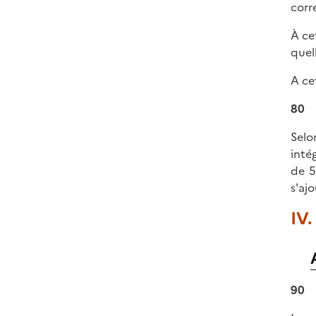
corr
À ce
quel
A ce
80
Selo
inté
de 5
s'ajo
IV.
90