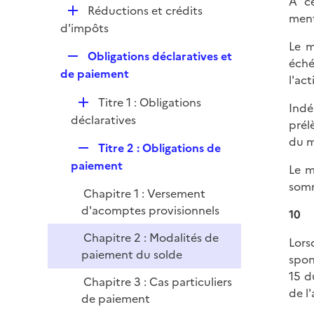
À ce
i
r
D
Réductions et crédits
p
ment
e
é
d'impôts
l
r
p
Le m
i
R
Obligations déclaratives et
l
éché
e
e
de paiement
i
l'act
r
p
e
D
Titre 1 : Obligations
l
Indé
r
é
déclaratives
i
prél
p
e
du m
R
Titre 2 : Obligations de
l
r
e
paiement
i
Le m
p
e
somm
Chapitre 1 : Versement
l
r
d'acomptes provisionnels
i
10
e
Chapitre 2 : Modalités de
Lors
r
paiement du solde
spon
15 d
Chapitre 3 : Cas particuliers
de l
de paiement