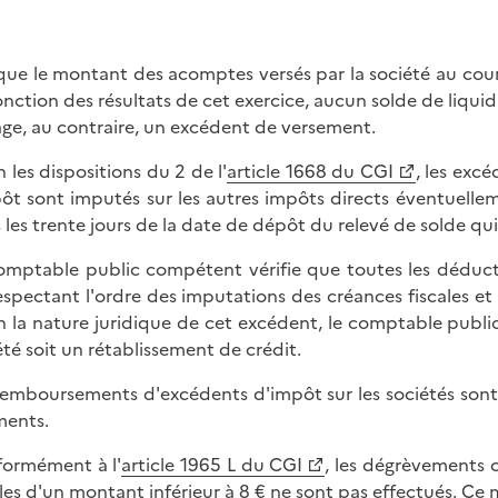
que le montant des acomptes versés par la société au cou
onction des résultats de cet exercice, aucun solde de liquid
ge, au contraire, un excédent de versement.
n les dispositions du 2 de l'
article 1668 du CGI
, les exc
pôt sont imputés sur les autres impôts directs éventuelleme
 les trente jours de la date de dépôt du relevé de solde 
omptable public compétent vérifie que toutes les déductio
espectant l'ordre des imputations des créances fiscales e
n la nature juridique de cet excédent, le comptable publi
été soit un rétablissement de crédit.
remboursements d'excédents d'impôt sur les sociétés son
ments.
ormément à l'
article 1965 L du CGI
, les dégrèvements 
ales d'un montant inférieur à 8 € ne sont pas effectués. Ce 