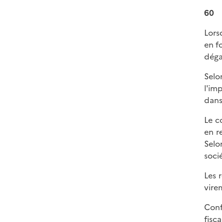
60
Lors
en f
déga
Selo
l'im
dans
Le c
en r
Selo
soci
Les 
vire
Conf
fisc