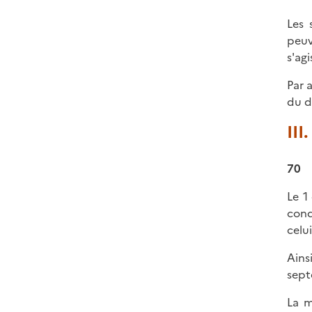
Les 
peuv
s'ag
Par 
du d
III
70
Le 1 
cond
celu
Ains
sept
La m