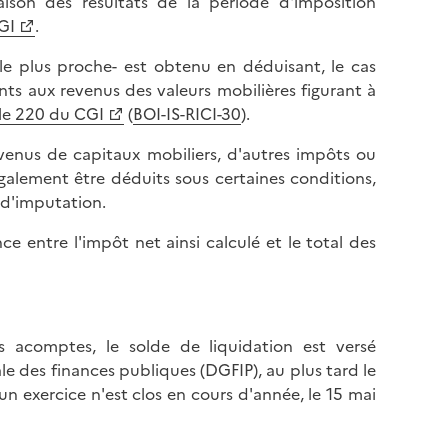
raison des résultats de la période d'imposition
GI
.
le plus proche- est obtenu en déduisant, le cas
nts aux revenus des valeurs mobilières figurant à
cle 220 du CGI
(
BOI-IS-RICI-30
).
enus de capitaux mobiliers, d'autres impôts ou
également être déduits sous certaines conditions,
 d'imputation.
ce entre l'impôt net ainsi calculé et le total des
acomptes, le solde de liquidation est versé
e des finances publiques (DGFIP), au plus tard le
un exercice n'est clos en cours d'année, le 15 mai