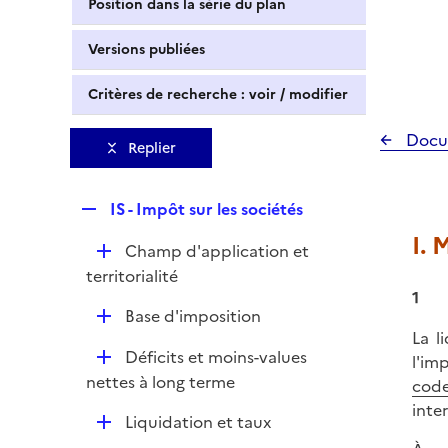
Position dans la série du plan
Versions publiées
Critères de recherche : voir / modifier
Docu
Replier
R
IS - Impôt sur les sociétés
e
I. 
D
Champ d'application et
p
é
territorialité
l
p
1
i
D
Base d'imposition
l
e
La l
é
i
r
D
Déficits et moins-values
l'im
p
e
é
nettes à long terme
code
l
r
p
inte
i
D
Liquidation et taux
l
e
é