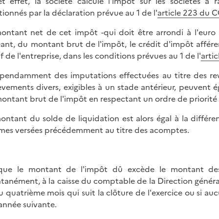
t effet, la société calcule l'impôt sur les sociétés à 
ionnés par la déclaration prévue au 1 de l'
article 223 du C
ontant net de cet impôt -qui doit être arrondi à l'euro 
ant, du montant brut de l'impôt, le crédit d'impôt affére
if de l'entreprise, dans les conditions prévues au 1 de l'
arti
pendamment des imputations effectuées au titre des rev
èvements divers, exigibles à un stade antérieur, peuvent 
ontant brut de l'impôt en respectant un ordre de priorité
ontant du solde de liquidation est alors égal à la différen
es versées précédemment au titre des acomptes.
que le montant de l'impôt dû excède le montant des 
tanément, à la caisse du comptable de la Direction général
u quatrième mois qui suit la clôture de l'exercice ou si auc
'année suivante.