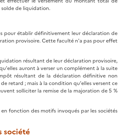
é et effectuer le versement du montant total de
solde de liquidation.
és pour établir définitivement leur déclaration de
aration provisoire. Cette faculté n'a pas pour effet
quidation résultant de leur déclaration provisoire,
u'elles auront à verser un complément à la suite
pôt résultant de la déclaration définitive non
 de retard ; mais à la condition qu'elles versent ce
vent solliciter la remise de la majoration de 5 %
n fonction des motifs invoqués par les sociétés
s société