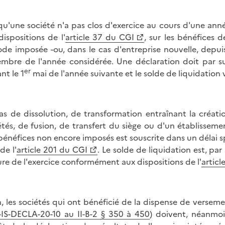
qu'une société n'a pas clos d'exercice au cours d'une an
dispositions de l'
article 37 du CGI
, sur les bénéfices 
ode imposée -ou, dans le cas d'entreprise nouvelle, dep
mbre de l'année considérée. Une déclaration doit par su
er
nt le 1
mai de l'année suivante et le solde de liquidation v
as de dissolution, de transformation entraînant la créat
étés, de fusion, de transfert du siège ou d'un établissemen
bénéfices non encore imposés est souscrite dans un délai sp
de l'
article 201 du CGI
. Le solde de liquidation est, par
ure de l'exercice conformément aux dispositions de l'
articl
n, les sociétés qui ont bénéficié de la dispense de versem
-IS-DECLA-20-10 au II-B-2 § 350 à 450
) doivent, néanmoi