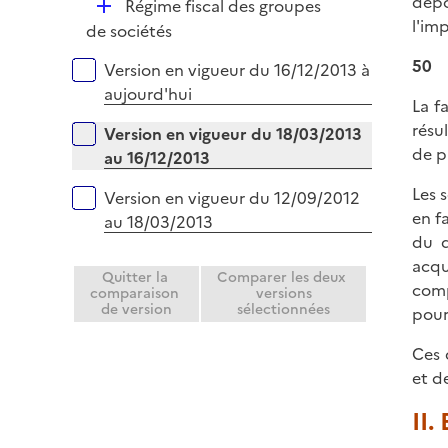
dépô
D
Régime fiscal des groupes
l
r
l'im
é
de sociétés
i
p
e
50
Versions sur la période
Version en vigueur du 16/12/2013 à
l
r
aujourd'hui
i
La f
e
résu
Version en vigueur du 18/03/2013
r
de p
au 16/12/2013
Les 
Version en vigueur du 12/09/2012
en f
au 18/03/2013
du d
acqu
Quitter la
Comparer les deux
comp
comparaison
versions
de version
sélectionnées
pour
Ces 
et d
II.