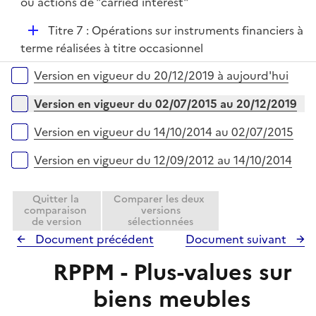
p
ou actions de "carried interest"
e
l
r
D
Titre 7 : Opérations sur instruments financiers à
i
é
terme réalisées à titre occasionnel
e
p
r
Versions sur la période
Version en vigueur du 20/12/2019 à aujourd'hui
l
i
Version en vigueur du 02/07/2015 au 20/12/2019
e
r
Version en vigueur du 14/10/2014 au 02/07/2015
Version en vigueur du 12/09/2012 au 14/10/2014
Quitter la
Comparer les deux
comparaison
versions
de version
sélectionnées
Document précédent
Document suivant
RPPM - Plus-values sur
biens meubles