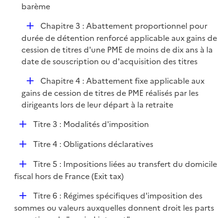
l
barème
i
D
Chapitre 3 : Abattement proportionnel pour
e
é
durée de détention renforcé applicable aux gains de
r
p
cession de titres d'une PME de moins de dix ans à la
l
date de souscription ou d'acquisition des titres
i
D
Chapitre 4 : Abattement fixe applicable aux
e
é
gains de cession de titres de PME réalisés par les
r
p
dirigeants lors de leur départ à la retraite
l
D
Titre 3 : Modalités d'imposition
i
é
e
D
Titre 4 : Obligations déclaratives
p
r
é
l
D
Titre 5 : Impositions liées au transfert du domicile
p
i
é
fiscal hors de France (Exit tax)
l
e
p
i
r
D
Titre 6 : Régimes spécifiques d'imposition des
l
e
é
sommes ou valeurs auxquelles donnent droit les parts
i
r