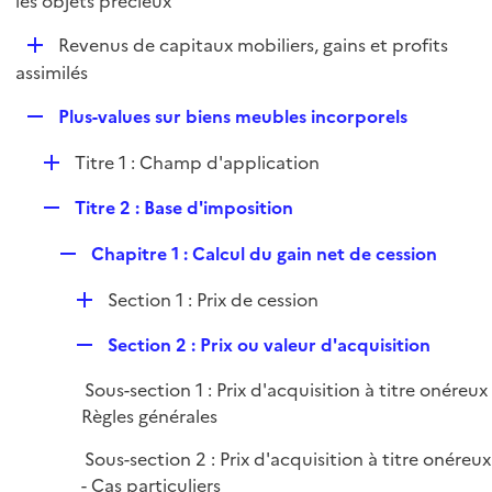
les objets précieux
l
p
i
D
Revenus de capitaux mobiliers, gains et profits
l
e
é
assimilés
i
r
p
e
R
Plus-values sur biens meubles incorporels
l
r
e
i
D
Titre 1 : Champ d'application
p
e
é
l
r
R
Titre 2 : Base d'imposition
p
i
e
l
e
R
Chapitre 1 : Calcul du gain net de cession
p
i
r
e
l
e
D
Section 1 : Prix de cession
p
i
r
é
l
e
R
Section 2 : Prix ou valeur d'acquisition
p
i
r
e
l
e
Sous-section 1 : Prix d'acquisition à titre onéreux 
p
i
r
Règles générales
l
e
i
r
Sous-section 2 : Prix d'acquisition à titre onéreux
e
- Cas particuliers