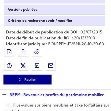
Versions publiées
Critères de recherche : voir / modifier
Date de début de publication du BOI :
02/07/2015
Date de fin de publication du BOI :
20/12/2019
Identifiant juridique :
BOI-RPPM-PVBMI-20-10-20-60
Exporter le document au format pdf
Permalien : adresse web de ce doc
Partager sur Facebook
Partager sur Twitter
Partager sur LinkedIn
Partager par messagerie
Replier
R
RPPM - Revenus et profits du patrimoine mobilier
e
D
Plus-values sur biens meubles et taxe forfaitaire sur
p
é