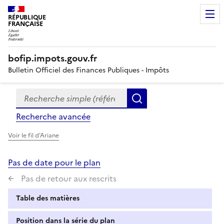
RÉPUBLIQUE
FRANÇAISE
bofip.impots.gouv.fr
Bulletin Officiel des Finances Publiques - Impôts
Recherche simple (références, mots clés, partie du titre
Formulaire
Rechercher
de
Recherche avancée
recherche
Voir le fil d'Ariane
Pas de date pour le plan
Pas de retour aux rescrits
Table des matières
Position dans la série du plan