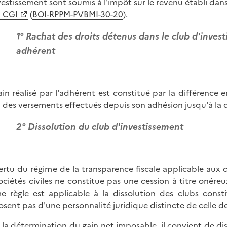
vestissement sont soumis à l'impôt sur le revenu établi dans
 CGI
(
BOI-RPPM-PVBMI-30-20
).
1° Rachat des droits détenus dans le club d'invest
adhérent
ain réalisé par l'adhérent est constitué par la différence e
l des versements effectués depuis son adhésion jusqu'à la d
2° Dissolution du club d'investissement
ertu du régime de la transparence fiscale applicable aux cl
ociétés civiles ne constitue pas une cession à titre onére
 règle est applicable à la dissolution des clubs consti
osent pas d'une personnalité juridique distincte de celle 
 la détermination du gain net imposable, il convient de di