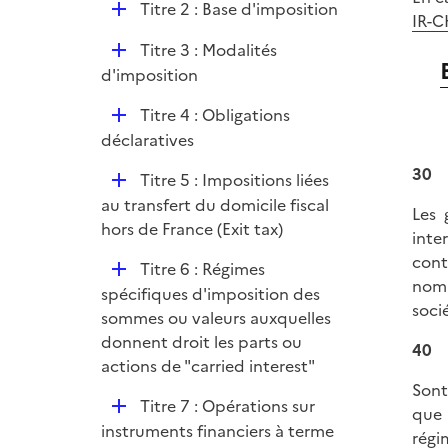
D
Titre 2 : Base d'imposition
IR-
é
D
Titre 3 : Modalités
p
é
d'imposition
l
p
i
D
Titre 4 : Obligations
l
e
é
déclaratives
i
r
p
e
30
D
Titre 5 : Impositions liées
l
r
é
au transfert du domicile fiscal
i
Les 
p
hors de France (Exit tax)
e
inte
l
r
cont
D
Titre 6 : Régimes
i
nom 
é
spécifiques d'imposition des
e
soci
p
sommes ou valeurs auxquelles
r
l
donnent droit les parts ou
40
i
actions de "carried interest"
e
Sont
D
Titre 7 : Opérations sur
r
que 
é
instruments financiers à terme
régi