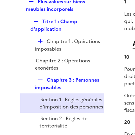
R
Plus-values sur biens
1
i
e
meubles incorporels
e
Les 
p
r
qui,
R
Titre 1 : Champ
l
mobi
e
d'application
i
p
e
D
Chapitre 1 : Opérations
l
r
é
imposables
i
p
10
e
Chapitre 2 : Opérations
l
r
exonérées
Pour
i
droi
e
R
Chapitre 3 : Personnes
pact
r
e
imposables
p
Outr
Section 1 : Règles générales
l
sens
d'imposition des personnes
i
fisca
e
Section 2 : Règles de
20
r
territorialité
En c