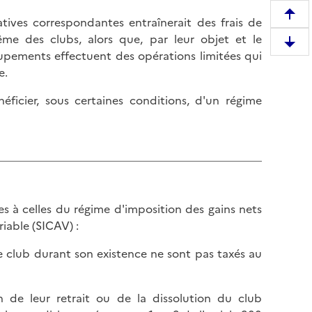
R
atives correspondantes entraînerait des frais de
e
ême des clubs, alors que, par leur objet et le
D
m
upements effectuent des opérations limitées qui
e
o
e.
s
n
c
ficier, sous certaines conditions, d'un régime
t
e
e
n
r
d
e
r
n
e
h
e
a
 à celles du régime d'imposition des gains nets
n
u
riable (SICAV) :
b
t
a
le club durant son existence ne sont pas taxés au
d
s
e
d
l
on de leur retrait ou de la dissolution du club
e
a