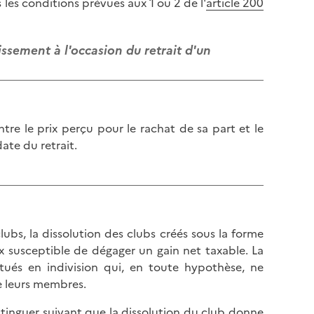
 les conditions prévues aux 1 ou 2 de l'
article 200
l
p
a
a
p
g
issement à l'occasion du retrait d'un
a
e
g
e
ntre le prix perçu pour le rachat de sa part et le
ate du retrait.
ubs, la dissolution des clubs créés sous la forme
ux susceptible de dégager un gain net taxable. La
tués en indivision qui, en toute hypothèse, ne
de leurs membres.
stinguer suivant que la dissolution du club donne