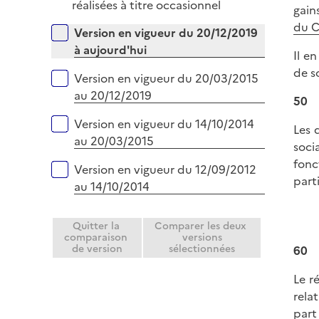
p
réalisées à titre occasionnel
gain
l
du 
Versions sur la période
Version en vigueur du 20/12/2019
i
à aujourd'hui
e
Il e
r
de so
Version en vigueur du 20/03/2015
au 20/12/2019
50
Version en vigueur du 14/10/2014
Les 
au 20/03/2015
soci
fonc
Version en vigueur du 12/09/2012
part
au 14/10/2014
Quitter la
Comparer les deux
comparaison
versions
de version
sélectionnées
60
Le r
rela
part 