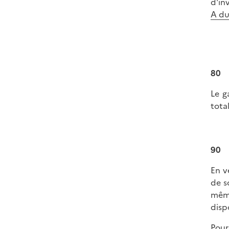
d'in
A du
80
Le g
tota
90
En v
de s
même
disp
Pour