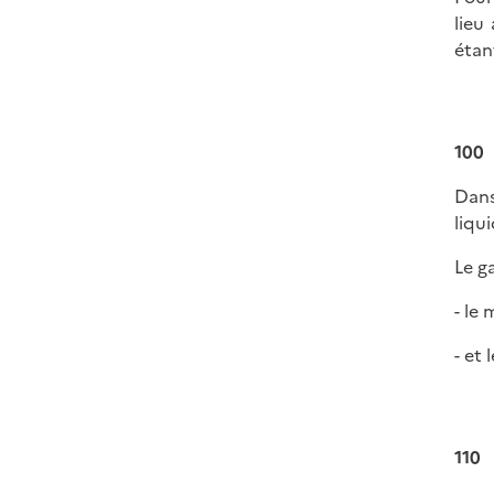
lieu
étan
100
Dans
liqu
Le g
- le
- et 
110