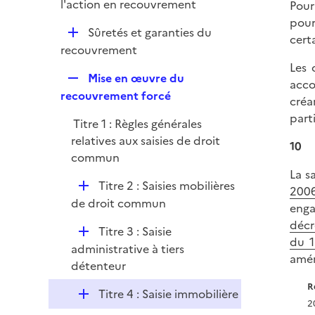
p
l'action en recouvrement
Pour
e
l
pour
r
D
Sûretés et garanties du
i
cert
é
recouvrement
e
p
Les 
r
R
Mise en œuvre du
l
acco
e
recouvrement forcé
i
créa
p
e
parti
Titre 1 : Règles générales
l
r
relatives aux saisies de droit
i
10
commun
e
La s
r
D
Titre 2 : Saisies mobilières
2006
é
de droit commun
enga
p
décr
D
Titre 3 : Saisie
l
du 1
é
administrative à tiers
i
amén
p
détenteur
e
l
r
R
D
Titre 4 : Saisie immobilière
i
2
é