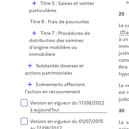
e
D
a
Titre 5 : Saisies et ventes
p
r
é
particulières
l
20
p
i
Titre 6 : Frais de poursuites
l
Le c
e
i
(
a
r
D
Titre 7 : Procédures de
e
à un
é
distribution des sommes
r
immo
p
d'origine mobilière ou
just
l
immobilière
cons
i
D
Solidarités diverses et
être
e
é
actions patrimoniales
hypo
r
p
D
Evènements affectant
La v
l
é
l'action en recouvrement
est 
i
p
judi
e
Versions sur la période
Version en vigueur du 17/08/2022
l
r
à aujourd'hui
30
i
e
Version en vigueur du 01/07/2015
La s
r
au 17/08/2022