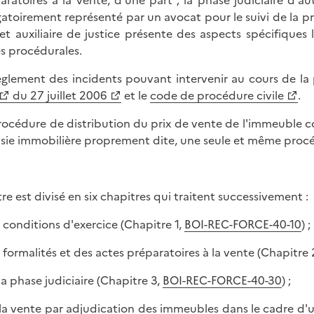
aratoires à la vente, d'une part ; la phase judiciaire d'aut
gatoirement représenté par un avocat pour le suivi de la pr
et auxiliaire de justice présente des aspects spécifiques l
es procédurales.
èglement des incidents pouvant intervenir au cours de la
du 27 juillet 2006
et le
code de procédure civile
.
rocédure de distribution du prix de vente de l'immeuble c
aisie immobilière proprement dite, une seule et même proc
itre est divisé en six chapitres qui traitent successivement :
s conditions d'exercice (Chapitre 1,
BOI-REC-FORCE-40-10
) ;
s formalités et des actes préparatoires à la vente (Chapitre 
 la phase judiciaire (Chapitre 3,
BOI-REC-FORCE-40-30
) ;
 la vente par adjudication des immeubles dans le cadre d'un