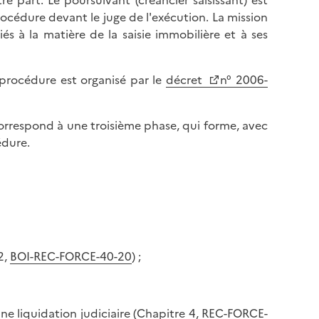
re part. Le poursuivant (créancier saisissant) est
e
h
océdure devant le juge de l'exécution. La mission
e
a
iés à la matière de la saisie immobilière et à ses
n
u
b
t
a
 procédure est organisé par le
décret
n° 2006-
d
s
e
d
l
orrespond à une troisième phase, qui forme, avec
e
a
édure.
l
p
a
a
p
g
a
e
g
e
2,
BOI-REC-FORCE-40-20
) ;
e liquidation judiciaire (Chapitre 4,
REC-FORCE-