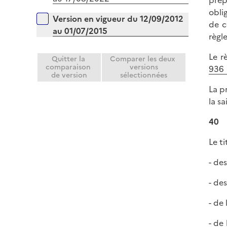
prép
obli
Version en vigueur du 12/09/2012
de c
au 01/07/2015
règl
Le r
Quitter la
Comparer les deux
comparaison
versions
936
de version
sélectionnées
La p
la s
40
Le t
- de
- de
- de
- de