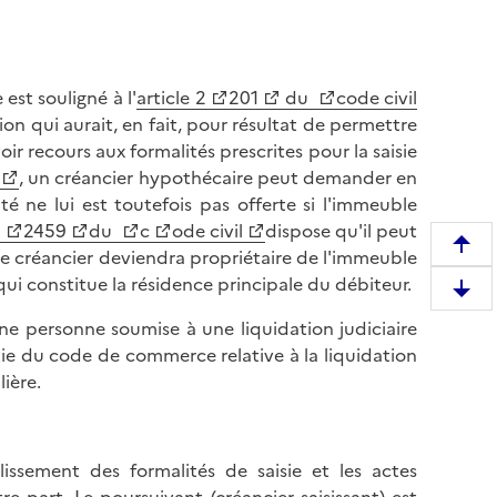
est souligné à l'
article 2
201
du
code civil
on qui aurait, en fait, pour résultat de permettre
ir recours aux formalités prescrites pour la saisie
, un créancier hypothécaire peut demander en
é ne lui est toutefois pas offerte si l'immeuble
e
2459
du
c
ode civil
dispose qu'il peut
R
 créancier deviendra propriétaire de l'immeuble
e
qui constitue la résidence principale du débiteur.
D
m
e
ne personne soumise à une liquidation judiciaire
o
s
rtie du code de commerce relative à la liquidation
n
c
lière.
t
e
e
n
r
d
e
issement des formalités de saisie et les actes
r
n