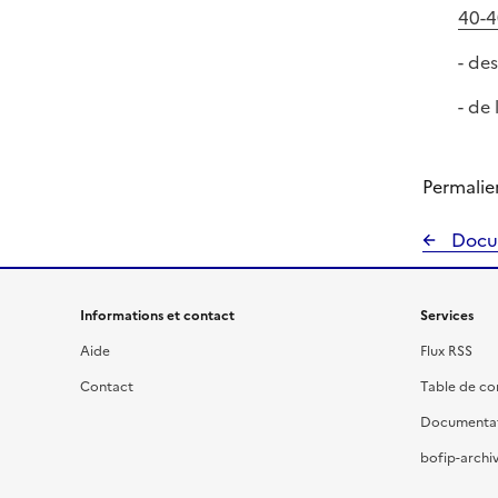
40-4
- de
- de
Permalie
Docu
Informations et contact
Services
Aide
Flux RSS
Contact
Table de c
Documenta
bofip-archiv