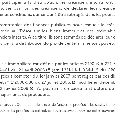
 participer à la distribution, les créanciers inscrits ont 
suivie par l'un des créanciers, de déclarer leur créance
aines conditions, demander à être subrogés dans les poursui
comptables des finances publiques pour lesquels la créan
rdée au Trésor sur les biens immeubles des redevabl
nciers inscrits. A ce titre, ils sont sommés de déclarer leu
ciper à la distribution du prix de vente, s'ils ne sont pas eu
aisie immobilière est définie par les
articles 2190
à
221
-461 du 21 avril 2006
(
art. L311-1 à L 334-1
du CPCE
gées à compter du 1er janvier 2007 sont régies par ces dispo
et n°
2006-936 du 27 juillet 2006,
modifié en décembr
2 février 2009
n'a pas remis en cause la structure d
agements de procédure.
emarque
: Continuent de relever de l'ancienne procédure les saisies immo
007 et les procédures collectives ouvertes avant 2006 ou celles ouvert