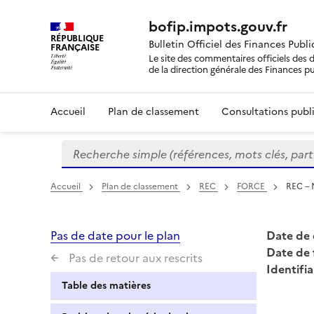
bofip.impots.gouv.fr
RÉPUBLIQUE
Bulletin Officiel des Finances Publ
FRANÇAISE
Le site des commentaires officiels des d
de la direction générale des Finances p
Accueil
Plan de classement
Consultations publi
Recherche simple (références, mots clés, partie 
Formulaire
de
recherche
Accueil
Plan de classement
REC
FORCE
REC – 
Pas de date pour le plan
Date de 
Date de 
Pas de retour aux rescrits
Identifia
Table des matières