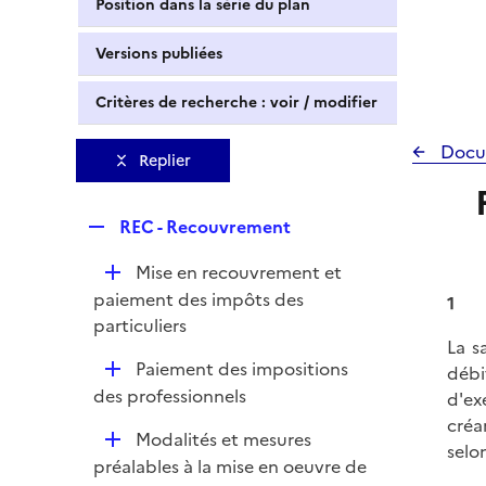
Position dans la série du plan
Versions publiées
Critères de recherche : voir / modifier
Docu
Replier
R
REC - Recouvrement
e
D
Mise en recouvrement et
p
é
paiement des impôts des
l
1
p
particuliers
i
La s
l
e
D
Paiement des impositions
débi
i
r
é
des professionnels
d'ex
e
p
créa
r
D
Modalités et mesures
l
selon
é
préalables à la mise en oeuvre de
i