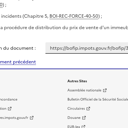
0
) ;
s incidents (Chapitre 5,
BOI-REC-FORCE-40-50
) ;
 la procédure de distribution du prix de vente d'un immeub
n du document :
ment précédent
Autres Sites
Assemblée nationale
oncordance
Bulletin Officiel de la Sécurité Social
tion
Circulaires
es.impots.gouv.fr
Douane
EUR-lex