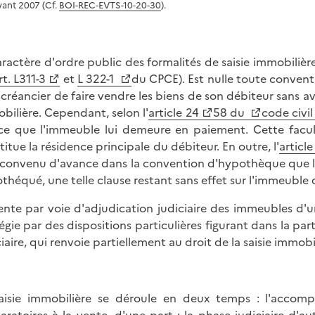
vant 2007 (Cf.
BOI-REC-EVTS-10-20-30
).
aractère d'ordre public des formalités de saisie immobilière 
rt. L311-3
et
L 322-1
du CPCE). Est nulle toute conventi
 créancier de faire vendre les biens de son débiteur sans avo
bilière. Cependant, selon l'
article 24
58 du
code civil
ice que l'immeuble lui demeure en paiement. Cette facult
titue la résidence principale du débiteur. En outre, l'
articl
 convenu d'avance dans la convention d'hypothèque que le
théqué, une telle clause restant sans effet sur l'immeuble 
ente par voie d'adjudication judiciaire des immeubles d'u
régie par des dispositions particulières figurant dans la pa
ciaire, qui renvoie partiellement au droit de la saisie immobi
aisie immobilière se déroule en deux temps : l'accompl