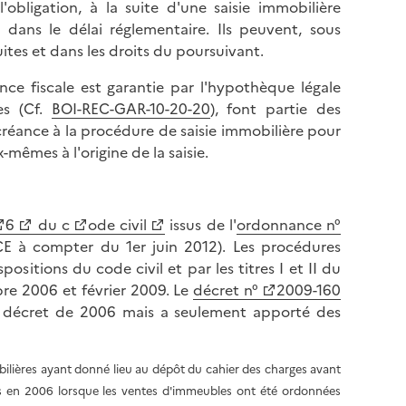
l'obligation, à la suite d'une saisie immobilière
 dans le délai réglementaire. Ils peuvent, sous
tes et dans les droits du poursuivant.
ce fiscale est garantie par l'hypothèque légale
es (Cf.
BOI-REC-GAR-10-20-20
), font partie des
r créance à la procédure de saisie immobilière pour
x-mêmes à l'origine de la saisie.
6
du c
ode civil
issus de l'
ordonnance n°
 à compter du 1er juin 2012). Les procédures
sitions du code civil et par les titres I et II du
e 2006 et février 2009. Le
décret n°
2009-160
u décret de 2006 mais a seulement apporté des
bilières ayant donné lieu au dépôt du cahier des charges avant
es en 2006 lorsque les ventes d'immeubles ont été ordonnées