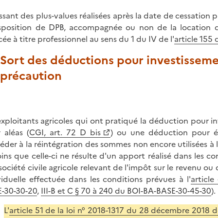
issant des plus-values réalisées après la date de cessation pa
sposition de DPB, accompagnée ou non de la location d
cée à titre professionnel au sens du 1 du IV de l'
article 155
. Sort des déductions pour investissem
 précaution
exploitants agricoles qui ont pratiqué la déduction pour i
 aléas (
CGI, art. 72 D bis
) ou une déduction pour é
éder à la réintégration des sommes non encore utilisées à la
ins que celle-ci ne résulte d'un apport réalisé dans les co
société civile agricole relevant de l'impôt sur le revenu ou 
viduelle effectuée dans les conditions prévues à l'
articl
-30-30-20
,
III-B et C § 70 à 240 du BOI-BA-BASE-30-45-30
).
L'
article 51 de la loi n° 2018-1317 du 28 décembre 2018 