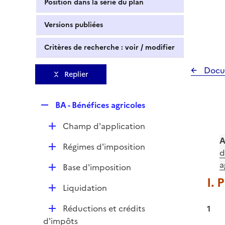
Position dans la série du plan
Versions publiées
Critères de recherche : voir / modifier
Docu
Replier
R
BA - Bénéfices agricoles
e
D
Champ d'application
p
é
l
A
D
Régimes d'imposition
p
i
d
é
l
e
a
D
Base d'imposition
p
i
r
é
I. 
l
e
D
Liquidation
p
i
r
é
l
e
D
Réductions et crédits
1
p
i
r
é
d'impôts
l