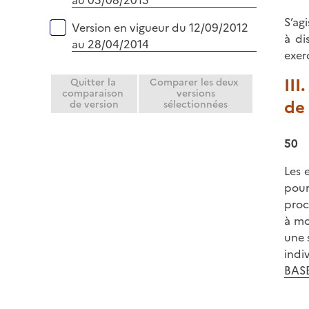
au 05/08/2015
S’ag
Version en vigueur du 12/09/2012
à di
au 28/04/2014
exer
III
Quitter la
Comparer les deux
comparaison
versions
de
de version
sélectionnées
50
Les 
pour
proc
à mo
une 
indi
BASE