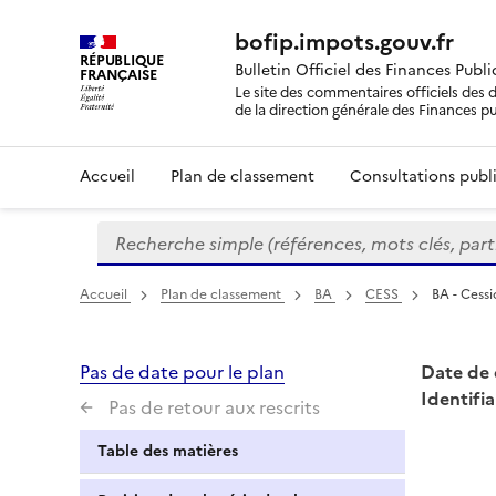
bofip.impots.gouv.fr
RÉPUBLIQUE
Bulletin Officiel des Finances Publ
FRANÇAISE
Le site des commentaires officiels des d
de la direction générale des Finances p
Accueil
Plan de classement
Consultations publi
Recherche simple (références, mots clés, partie 
Formulaire
de
recherche
Accueil
Plan de classement
BA
CESS
BA - Cess
Pas de date pour le plan
Date de 
Identifia
Pas de retour aux rescrits
Table des matières