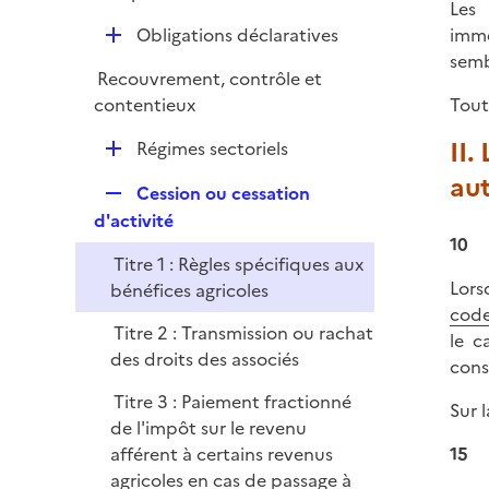
e
Les 
p
i
r
D
immé
Obligations déclaratives
l
e
é
semb
i
r
Recouvrement, contrôle et
p
e
Tout
contentieux
l
r
i
II.
D
Régimes sectoriels
e
é
aut
r
R
Cession ou cessation
p
e
d'activité
l
10
p
i
Titre 1 : Règles spécifiques aux
l
e
Lors
bénéfices agricoles
i
r
code
e
Titre 2 : Transmission ou rachat
le c
r
des droits des associés
cons
Titre 3 : Paiement fractionné
Sur 
de l'impôt sur le revenu
15
afférent à certains revenus
agricoles en cas de passage à