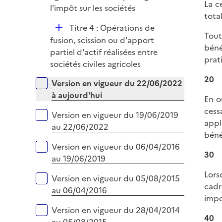
La c
l'impôt sur les sociétés
total
D
Titre 4 : Opérations de
Tout
é
fusion, scission ou d'apport
béné
p
partiel d'actif réalisées entre
prat
l
sociétés civiles agricoles
i
20
Versions sur la période
Version en vigueur du 22/06/2022
e
à aujourd'hui
r
En o
cess
Version en vigueur du 19/06/2019
appl
au 22/06/2022
béné
Version en vigueur du 06/04/2016
30
au 19/06/2019
Lors
Version en vigueur du 05/08/2015
cadr
au 06/04/2016
impos
Version en vigueur du 28/04/2014
40