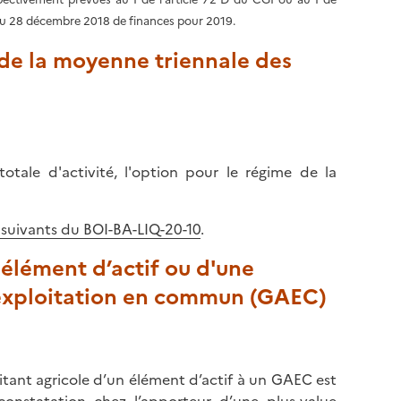
l
p
17 du 28 décembre 2018 de finances pour 2019.
a
a
p
 de la moyenne triennale des
g
a
e
g
e
otale d'activité, l'option pour le régime de la
t suivants du BOI-BA-LIQ-20-10
.
 élément d’actif ou d'une
'exploitation en commun (GAEC)
oitant agricole d’un élément d’actif à un GAEC est
a constatation chez l’apporteur d’une plus-value