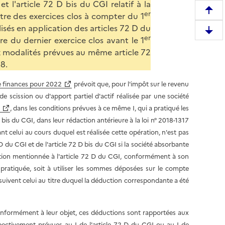
 l'article 72 D bis du CGI relatif à la
er
R
tre des exercices clos à compter du 1
e
lisés en application des articles 72 D du
D
er
m
e du dernier exercice clos avant le 1
e
o
x modalités prévues au même article 72
s
n
8.
c
t
e
de finances pour 2022
prévoit que, pour l'impôt sur le revenu
e
n
de scission ou d'apport partiel d'actif réalisée par une société
r
d
, dans les conditions prévues à ce même I, qui a pratiqué les
e
r
bis du CGI, dans leur rédaction antérieure à la loi n° 2018-1317
n
e
 celui au cours duquel est réalisée cette opération, n'est pas
h
e
 du CGI et de l'article 72 D bis du CGI si la société absorbante
a
n
duction mentionnée à l'article 72 D du CGI, conformément à son
u
b
é pratiquée, soit à utiliser les sommes déposées sur le compte
t
a
 suivent celui au titre duquel la déduction correspondante a été
d
s
e
d
l
 conformément à leur objet, ces déductions sont rapportées aux
e
a
spectivement prévues au I de l'article 72 D du CGI ou au I de