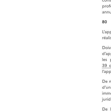
prof
annu
80
L’ap
réal
Doiv
d’ap
les 
39 q
l’ap
De m
d’un
immé
juri
De l