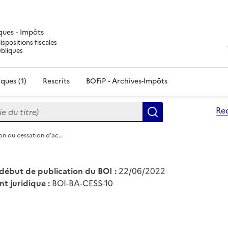
iques - Impôts
ispositions fiscales
ubliques
ques (1)
Rescrits
BOFiP - Archives-Impôts
du titre)
Re
Rechercher
ion ou cessation d'ac…
début de publication du BOI :
22/06/2022
nt juridique :
BOI-BA-CESS-10