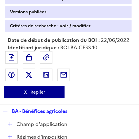
Versions publiées
Critères de recherche : voir / modifier
Date de début de publication du BOI :
22/06/2022
Identifiant juridique :
BOI-BA-CESS-10
Exporter le document au format pdf
Permalien : adresse web de ce doc
Partager sur Facebook
Partager sur Twitter
Partager sur LinkedIn
Partager par messagerie
Replier
R
BA - Bénéfices agricoles
e
D
Champ d'application
p
é
l
D
Régimes d'imposition
p