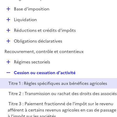
i
é
l
e
D
Base d'imposition
p
i
r
é
l
e
D
Liquidation
p
i
r
é
l
e
D
Réductions et crédits d'impôts
p
i
r
é
l
e
D
Obligations déclaratives
p
i
r
é
l
e
Recouvrement, contrôle et contentieux
p
i
r
l
e
D
Régimes sectoriels
i
r
é
e
R
Cession ou cessation d'activité
p
r
e
l
Titre 1 : Règles spécifiques aux bénéfices agricoles
p
i
l
e
Titre 2 : Transmission ou rachat des droits des associés
i
r
Titre 3 : Paiement fractionné de l'impôt sur le revenu
e
afférent à certains revenus agricoles en cas de passage
r
à l'impôt sur les sociétés