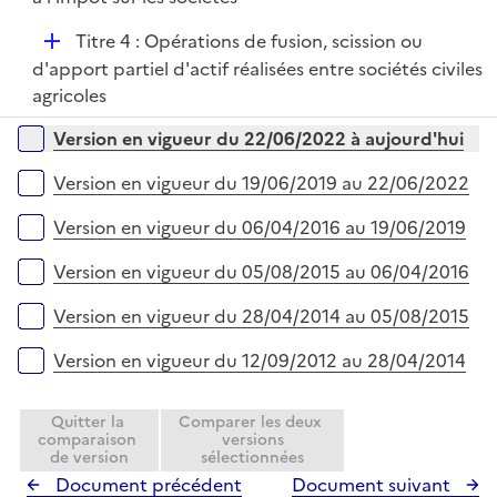
D
Titre 4 : Opérations de fusion, scission ou
é
d'apport partiel d'actif réalisées entre sociétés civiles
p
agricoles
l
Versions sur la période
Version en vigueur du 22/06/2022 à aujourd'hui
i
e
Version en vigueur du 19/06/2019 au 22/06/2022
r
Version en vigueur du 06/04/2016 au 19/06/2019
Version en vigueur du 05/08/2015 au 06/04/2016
Version en vigueur du 28/04/2014 au 05/08/2015
Version en vigueur du 12/09/2012 au 28/04/2014
Quitter la
Comparer les deux
comparaison
versions
de version
sélectionnées
Document précédent
Document suivant