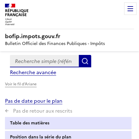
RÉPUBLIQUE
FRANÇAISE
bofip.impots.gouv.fr
Bulletin Officiel des Finances Publiques - Impôts
Recherche simple (références, mots clés, partie du titre
Formulaire
Rechercher
de
Recherche avancée
recherche
Voir le fil d'Ariane
Pas de date pour le plan
Pas de retour aux rescrits
Table des matières
Position dans la série du plan