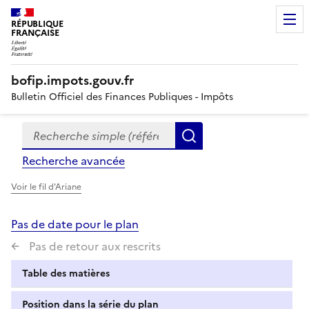
RÉPUBLIQUE
FRANÇAISE
bofip.impots.gouv.fr
Bulletin Officiel des Finances Publiques - Impôts
Recherche simple (références, mots clés, partie du titre
Formulaire
Rechercher
de
Recherche avancée
recherche
Voir le fil d'Ariane
Pas de date pour le plan
Pas de retour aux rescrits
Table des matières
Position dans la série du plan