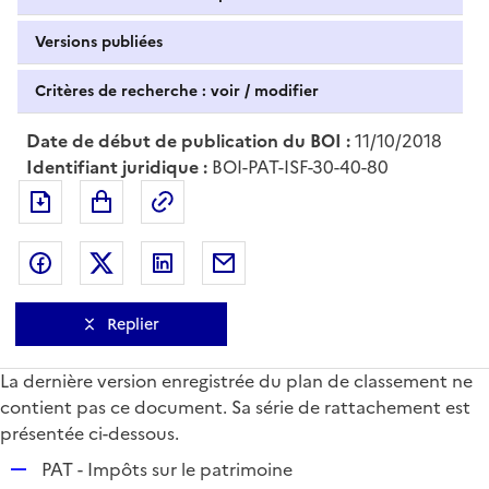
Versions publiées
Critères de recherche : voir / modifier
Date de début de publication du BOI :
11/10/2018
Identifiant juridique :
BOI-PAT-ISF-30-40-80
Exporter le document au format pdf
Permalien : adresse web de ce doc
Partager sur Facebook
Partager sur Twitter
Partager sur LinkedIn
Partager par messagerie
Replier
La dernière version enregistrée du plan de classement ne
contient pas ce document. Sa série de rattachement est
présentée ci-dessous.
R
PAT - Impôts sur le patrimoine