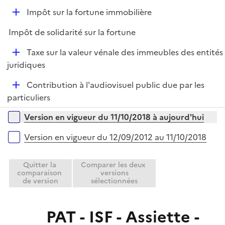
e
D
Impôt sur la fortune immobilière
p
é
l
Impôt de solidarité sur la fortune
p
i
l
e
D
Taxe sur la valeur vénale des immeubles des entités
i
r
é
juridiques
e
p
r
D
Contribution à l'audiovisuel public due par les
l
é
particuliers
i
p
e
Versions sur la période
Version en vigueur du 11/10/2018 à aujourd'hui
l
r
i
Version en vigueur du 12/09/2012 au 11/10/2018
e
r
Quitter la
Comparer les deux
comparaison
versions
de version
sélectionnées
PAT - ISF - Assiette -