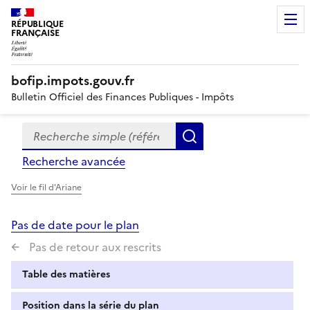
RÉPUBLIQUE
FRANÇAISE
bofip.impots.gouv.fr
Bulletin Officiel des Finances Publiques - Impôts
Recherche simple (références, mots clés, partie du titre
Formulaire
Rechercher
de
Recherche avancée
recherche
Voir le fil d'Ariane
Pas de date pour le plan
Pas de retour aux rescrits
Table des matières
Position dans la série du plan