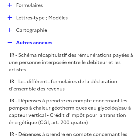
l
D
Formulaires
p
i
é
l
e
D
Lettres-type ; Modèles
p
i
r
é
l
e
D
Cartographie
p
i
r
é
l
e
R
Autres annexes
p
i
r
e
l
e
IR - Schéma récapitulatif des rémunérations payées à
p
i
r
une personne interposée entre le débiteur et les
l
e
artistes
i
r
e
IR - Les différents formulaires de la déclaration
r
d'ensemble des revenus
IR - Dépenses à prendre en compte concernant les
pompes à chaleur géothermiques eau glycolée/eau à
capteur vertical - Crédit d'impôt pour la transition
énergétique (CGI, art. 200 quater)
IR - Dépenses à prendre en compte concernant les