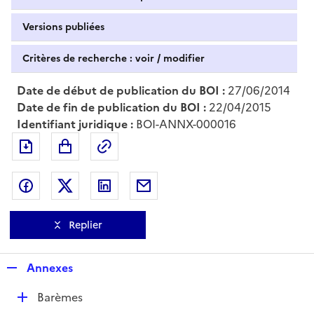
Versions publiées
Critères de recherche : voir / modifier
Date de début de publication du BOI :
27/06/2014
Date de fin de publication du BOI :
22/04/2015
Identifiant juridique :
BOI-ANNX-000016
Exporter le document au format pdf
Permalien : adresse web de ce doc
Partager sur Facebook
Partager sur Twitter
Partager sur LinkedIn
Partager par messagerie
Replier
R
Annexes
e
D
Barèmes
p
é