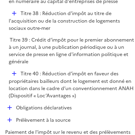
en numéraire au capital d'entreprises de presse
e
r
D
Titre 38 : Réduction d'impôt au titre de
é
l'acquisition ou de la construction de logements
p
sociaux outre-mer
l
Titre 39 : Crédit d’impôt pour le premier abonnement
i
à un journal, à une publication périodique ou à un
e
service de presse en ligne d'information politique et
r
générale
D
Titre 40 : Réduction d’impôt en faveur des
é
propriétaires bailleurs dont le logement est donné en
p
location dans le cadre d’un conventionnement ANAH
l
(Dispositif « Loc’Avantages »)
i
D
Obligations déclaratives
e
é
r
D
Prélèvement à la source
p
é
l
Paiement de l'impôt sur le revenu et des prélèvements
p