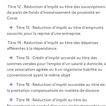
Titre 12 : Réduction d'impôt au titre des souscriptions
de parts de fonds d'investissement de proximité en
Corse
D
Titre 13 : Réduction d'impôt au titre d'emprunts
é
souscrits pour la reprise d'une entreprise
p
Titre 14 : Réduction d'impôt au titre des dépenses
l
afférentes à la dépendance
i
e
D
Titre 15 : Crédit d'impôt accordé au titre des
r
é
sommes versées pour l'emploi d'un salarié à domicile, 
p
une association agréée ou à un organisme habilité ou
l
conventionné ayant le même objet
i
D
Titre 16 : Réduction d'impôt accordée au titre de
e
é
la prestation compensatoire en matière de divorce
r
p
D
Titre 18 : Réduction d'impôt au titre du
l
é
financement en capital d'œuvres cinématographiques