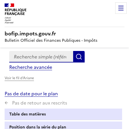
RÉPUBLIQUE
FRANÇAISE
bofip.impots.gouv.fr
Bulletin Officiel des Finances Publiques - Impôts
Recherche simple (références, mots clés, partie du titre
Formulaire
Rechercher
de
Recherche avancée
recherche
Voir le fil d'Ariane
Pas de date pour le plan
Pas de retour aux rescrits
Table des matières
Position dans la série du plan