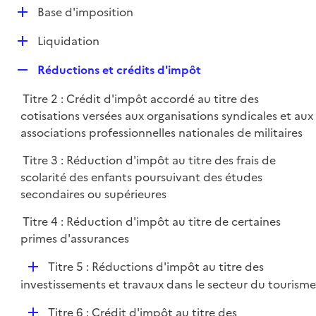
l
D
Base d'imposition
p
i
é
l
e
D
Liquidation
p
i
r
é
l
e
R
Réductions et crédits d'impôt
p
i
r
e
l
e
Titre 2 : Crédit d'impôt accordé au titre des
p
i
r
cotisations versées aux organisations syndicales et aux
l
e
associations professionnelles nationales de militaires
i
r
e
Titre 3 : Réduction d'impôt au titre des frais de
r
scolarité des enfants poursuivant des études
secondaires ou supérieures
Titre 4 : Réduction d'impôt au titre de certaines
primes d'assurances
D
Titre 5 : Réductions d'impôt au titre des
é
investissements et travaux dans le secteur du tourisme
p
D
Titre 6 : Crédit d'impôt au titre des