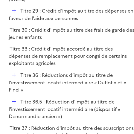
D
Titre 29 : Crédit d'impôt au titre des dépenses en
é
faveur de l'aide aux personnes
p
Titre 30 : Crédit d'impôt au titre des frais de garde de
l
jeunes enfants
i
e
Titre 33 : Crédit d'impôt accordé au titre des
r
dépenses de remplacement pour congé de certains
exploitants agricoles
D
Titre 36 : Réductions d’impôt au titre de
é
l’investissement locatif intermédiaire « Duflot » et «
p
Pinel »
l
D
Titre 36.5 : Réduction d'impôt au titre de
i
é
l'investissement locatif intermédiaire (dispositif «
e
p
Denormandie ancien »)
r
l
Titre 37 : Réduction d'impôt au titre des souscriptions
i