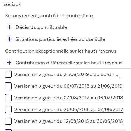
i
sociaux
l
e
i
r
Recouvrement, contrôle et contentieux
e
D
r
Décès du contribuable
é
D
Situations particulières liées au domicile
p
é
l
Contribution exceptionnelle sur les hauts revenus
p
i
l
e
D
Contribution différentielle sur les hauts revenus
i
r
é
Versions sur la période
e
Version en vigueur du 21/06/2019 à aujourd'hui
p
r
l
Version en vigueur du 06/07/2018 au 21/06/2019
i
e
Version en vigueur du 07/08/2017 au 06/07/2018
r
Version en vigueur du 30/06/2016 au 07/08/2017
Version en vigueur du 12/08/2015 au 30/06/2016