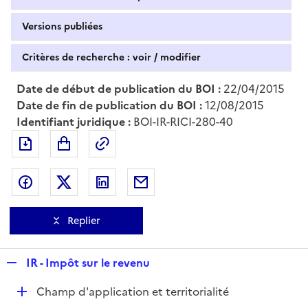
Versions publiées
Critères de recherche : voir / modifier
Date de début de publication du BOI :
22/04/2015
Date de fin de publication du BOI :
12/08/2015
Identifiant juridique :
BOI-IR-RICI-280-40
Exporter le document au format pdf
Permalien : adresse web de ce doc
Partager sur Facebook
Partager sur Twitter
Partager sur LinkedIn
Partager par messagerie
Replier
R
IR - Impôt sur le revenu
e
D
Champ d'application et territorialité
p
é