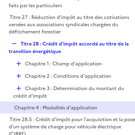
é
faits par les particuliers
e
p
r
Titre 27 : Réduction d'impôt au titre des cotisations
l
versées aux associations syndicales chargées du
i
défrichement forestier
e
r
R
Titre 28 : Crédit d'impôt accordé au titre de la
e
transition énergétique
p
D
Chapitre 1 : Champ d'application
l
é
i
D
Chapitre 2 : Conditions d'application
p
e
é
l
r
D
Chapitre 3 : Détermination du montant du
p
i
é
crédit d'impôt
l
e
p
i
r
Chapitre 4 : Modalités d'application
l
e
i
r
Titre 28.5 : Crédit d'impôt pour l'acquisition et la pos
e
d'un système de charge pour véhicule électrique
r
(CIBRE)