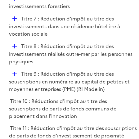
l
é
investissements forestiers
i
p
e
D
Titre 7 : Réduction d'impôt au titre des
l
r
é
investissements dans une résidence hôtelière à
i
p
vocation sociale
e
l
r
D
Titre 8 : Réduction d'impôt au titre des
i
é
investissements réalisés outre-mer par les personnes
e
p
physiques
r
l
D
Titre 9 : Réduction d'impôt au titre des
i
é
souscriptions en numéraire au capital de petites et
e
p
moyennes entreprises (PME) (RI Madelin)
r
l
Titre 10 : Réductions d'impôt au titre des
i
souscriptions de parts de fonds communs de
e
placement dans l'innovation
r
Titre 11 : Réduction d'impôt au titre des souscriptions
de parts de fonds d'investissement de proximité