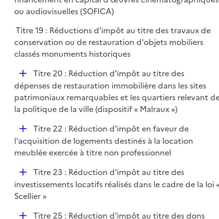
i
p
ou audiovisuelles (SOFICA)
e
l
r
Titre 19 : Réductions d'impôt au titre des travaux de
i
conservation ou de restauration d'objets mobiliers
e
classés monuments historiques
r
D
Titre 20 : Réduction d'impôt au titre des
é
dépenses de restauration immobilière dans les sites
p
patrimoniaux remarquables et les quartiers relevant d
l
la politique de la ville (dispositif « Malraux »)
i
D
Titre 22 : Réduction d'impôt en faveur de
e
é
l'acquisition de logements destinés à la location
r
p
meublée exercée à titre non professionnel
l
D
Titre 23 : Réduction d'impôt au titre des
i
é
investissements locatifs réalisés dans le cadre de la loi 
e
p
Scellier »
r
l
D
Titre 25 : Réduction d'impôt au titre des dons
i