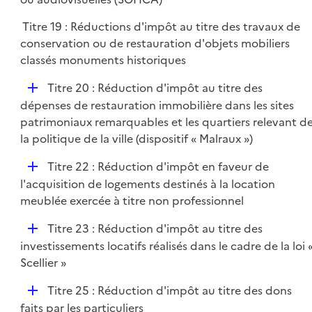
e
l
r
Titre 19 : Réductions d'impôt au titre des travaux de
i
conservation ou de restauration d'objets mobiliers
e
classés monuments historiques
r
D
Titre 20 : Réduction d'impôt au titre des
é
dépenses de restauration immobilière dans les sites
p
patrimoniaux remarquables et les quartiers relevant d
l
la politique de la ville (dispositif « Malraux »)
i
D
Titre 22 : Réduction d'impôt en faveur de
e
é
l'acquisition de logements destinés à la location
r
p
meublée exercée à titre non professionnel
l
D
Titre 23 : Réduction d'impôt au titre des
i
é
investissements locatifs réalisés dans le cadre de la loi 
e
p
Scellier »
r
l
D
Titre 25 : Réduction d'impôt au titre des dons
i
é
faits par les particuliers
e