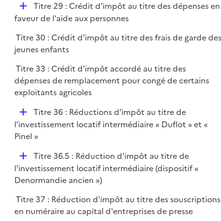
D
Titre 29 : Crédit d'impôt au titre des dépenses en
é
faveur de l'aide aux personnes
p
Titre 30 : Crédit d'impôt au titre des frais de garde de
l
jeunes enfants
i
e
Titre 33 : Crédit d'impôt accordé au titre des
r
dépenses de remplacement pour congé de certains
exploitants agricoles
D
Titre 36 : Réductions d’impôt au titre de
é
l’investissement locatif intermédiaire « Duflot » et «
p
Pinel »
l
D
Titre 36.5 : Réduction d'impôt au titre de
i
é
l'investissement locatif intermédiaire (dispositif «
e
p
Denormandie ancien »)
r
l
Titre 37 : Réduction d'impôt au titre des souscriptions
i
en numéraire au capital d'entreprises de presse
e