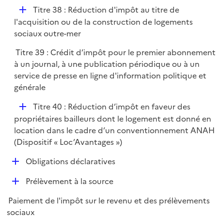
r
D
Titre 38 : Réduction d'impôt au titre de
é
l'acquisition ou de la construction de logements
p
sociaux outre-mer
l
Titre 39 : Crédit d’impôt pour le premier abonnement
i
à un journal, à une publication périodique ou à un
e
service de presse en ligne d'information politique et
r
générale
D
Titre 40 : Réduction d’impôt en faveur des
é
propriétaires bailleurs dont le logement est donné en
p
location dans le cadre d’un conventionnement ANAH
l
(Dispositif « Loc’Avantages »)
i
D
Obligations déclaratives
e
é
r
D
Prélèvement à la source
p
é
l
Paiement de l'impôt sur le revenu et des prélèvements
p
i
sociaux
l