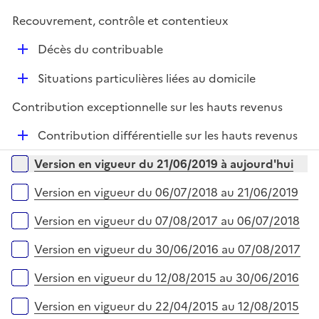
e
i
r
Recouvrement, contrôle et contentieux
e
D
r
Décès du contribuable
é
D
Situations particulières liées au domicile
p
é
l
Contribution exceptionnelle sur les hauts revenus
p
i
l
e
D
Contribution différentielle sur les hauts revenus
i
r
é
Versions sur la période
e
Version en vigueur du 21/06/2019 à aujourd'hui
p
r
l
Version en vigueur du 06/07/2018 au 21/06/2019
i
e
Version en vigueur du 07/08/2017 au 06/07/2018
r
Version en vigueur du 30/06/2016 au 07/08/2017
Version en vigueur du 12/08/2015 au 30/06/2016
Version en vigueur du 22/04/2015 au 12/08/2015