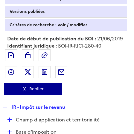
Versions publiées
Critères de recherche : voir / modifier
Date de début de publication du BOI :
21/06/2019
Identifiant juridique :
BOI-IR-RICI-280-40
Exporter le document au format pdf
Permalien : adresse web de ce doc
Partager sur Facebook
Partager sur Twitter
Partager sur LinkedIn
Partager par messagerie
Replier
R
IR - Impôt sur le revenu
e
D
Champ d'application et territorialité
p
é
l
D
Base d'imposition
p