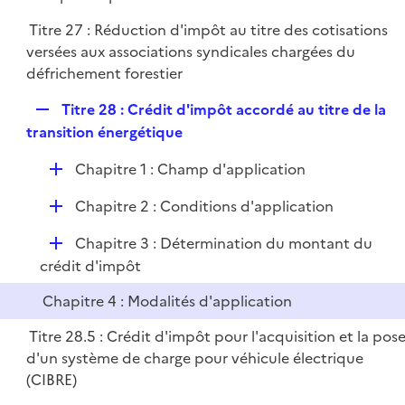
p
r
Titre 27 : Réduction d'impôt au titre des cotisations
l
versées aux associations syndicales chargées du
i
défrichement forestier
e
r
R
Titre 28 : Crédit d'impôt accordé au titre de la
e
transition énergétique
p
D
Chapitre 1 : Champ d'application
l
é
i
D
Chapitre 2 : Conditions d'application
p
e
é
l
r
D
Chapitre 3 : Détermination du montant du
p
i
é
crédit d'impôt
l
e
p
i
r
Chapitre 4 : Modalités d'application
l
e
i
r
Titre 28.5 : Crédit d'impôt pour l'acquisition et la pos
e
d'un système de charge pour véhicule électrique
r
(CIBRE)