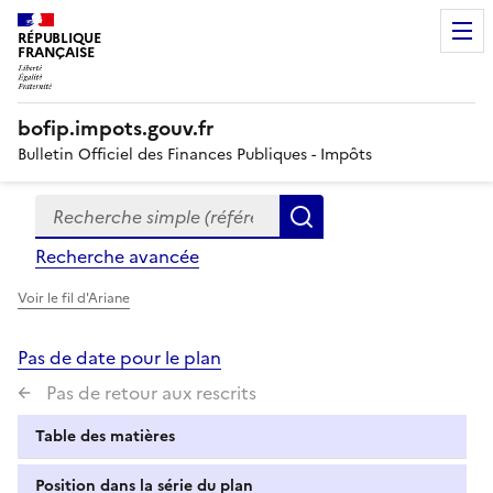
RÉPUBLIQUE
FRANÇAISE
bofip.impots.gouv.fr
Bulletin Officiel des Finances Publiques - Impôts
Recherche simple (références, mots clés, partie du titre
Formulaire
Rechercher
de
Recherche avancée
recherche
Voir le fil d'Ariane
Pas de date pour le plan
Pas de retour aux rescrits
Table des matières
Position dans la série du plan