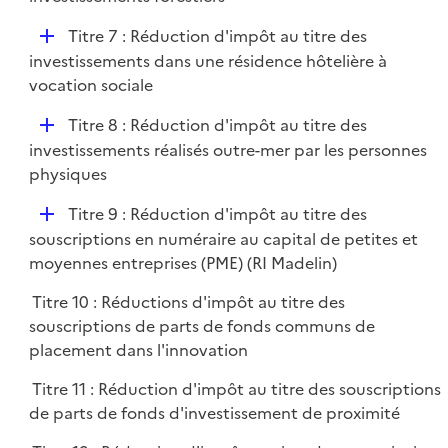
i
p
e
D
Titre 7 : Réduction d'impôt au titre des
l
r
é
investissements dans une résidence hôtelière à
i
p
vocation sociale
e
l
r
D
Titre 8 : Réduction d'impôt au titre des
i
é
investissements réalisés outre-mer par les personnes
e
p
physiques
r
l
D
Titre 9 : Réduction d'impôt au titre des
i
é
souscriptions en numéraire au capital de petites et
e
p
moyennes entreprises (PME) (RI Madelin)
r
l
Titre 10 : Réductions d'impôt au titre des
i
souscriptions de parts de fonds communs de
e
placement dans l'innovation
r
Titre 11 : Réduction d'impôt au titre des souscriptions
de parts de fonds d'investissement de proximité