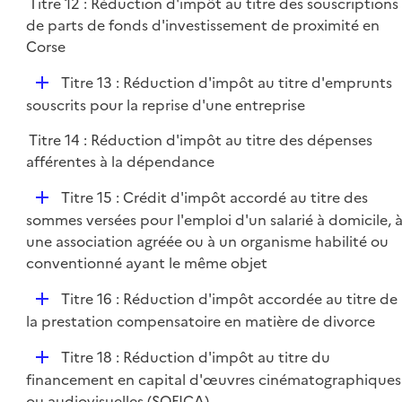
Titre 12 : Réduction d'impôt au titre des souscriptions
de parts de fonds d'investissement de proximité en
Corse
D
Titre 13 : Réduction d'impôt au titre d'emprunts
é
souscrits pour la reprise d'une entreprise
p
Titre 14 : Réduction d'impôt au titre des dépenses
l
afférentes à la dépendance
i
e
D
Titre 15 : Crédit d'impôt accordé au titre des
r
é
sommes versées pour l'emploi d'un salarié à domicile, 
p
une association agréée ou à un organisme habilité ou
l
conventionné ayant le même objet
i
D
Titre 16 : Réduction d'impôt accordée au titre de
e
é
la prestation compensatoire en matière de divorce
r
p
D
Titre 18 : Réduction d'impôt au titre du
l
é
financement en capital d'œuvres cinématographiques
i
p
ou audiovisuelles (SOFICA)