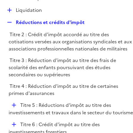
i
é
l
e
D
Liquidation
p
i
r
é
l
e
R
Réductions et crédits d'impôt
p
i
r
e
l
e
Titre 2 : Crédit d'impôt accordé au titre des
p
i
r
cotisations versées aux organisations syndicales et aux
l
e
associations professionnelles nationales de militaires
i
r
e
Titre 3 : Réduction d'impôt au titre des frais de
r
scolarité des enfants poursuivant des études
secondaires ou supérieures
Titre 4 : Réduction d'impôt au titre de certaines
primes d'assurances
D
Titre 5 : Réductions d'impôt au titre des
é
investissements et travaux dans le secteur du tourisme
p
D
Titre 6 : Crédit d'impôt au titre des
l
é
investissements forestiers