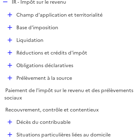
R
IR - Impôt sur le revenu
e
D
Champ d'application et territorialité
p
é
l
D
Base d'imposition
p
i
é
l
e
D
Liquidation
p
i
r
é
l
e
D
Réductions et crédits d'impôt
p
i
r
é
l
e
D
Obligations déclaratives
p
i
r
é
l
e
D
Prélèvement à la source
p
i
r
é
l
e
Paiement de l'impôt sur le revenu et des prélèvements
p
i
r
sociaux
l
e
i
r
Recouvrement, contrôle et contentieux
e
D
r
Décès du contribuable
é
D
Situations particulières liées au domicile
p