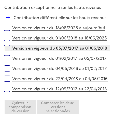
é
l
Contribution exceptionnelle sur les hauts revenus
p
i
l
e
D
Contribution différentielle sur les hauts revenus
i
r
é
Versions sur la période
e
Version en vigueur du 18/06/2025 à aujourd'hui
p
r
l
Version en vigueur du 01/06/2018 au 18/06/2025
i
e
Version en vigueur du 05/07/2017 au 01/06/2018
r
Version en vigueur du 01/02/2017 au 05/07/2017
Version en vigueur du 04/05/2016 au 01/02/2017
Version en vigueur du 22/04/2013 au 04/05/2016
Version en vigueur du 12/09/2012 au 22/04/2013
Quitter la
Comparer les deux
comparaison
versions
de version
sélectionnées