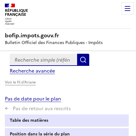
RÉPUBLIQUE
FRANÇAISE
bofip.impots.gouv.fr
Bulletin Officiel des Finances Publiques - Impôts
Recherche simple (références, mots clés, partie du titre
Formulaire
Rechercher
de
Recherche avancée
recherche
Voir le fil d'Ariane
Pas de date pour le plan
Pas de retour aux rescrits
Table des matières
Position dans la série du plan