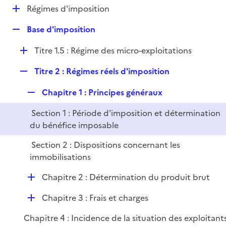
l
D
Régimes d'imposition
p
i
é
l
e
R
Base d'imposition
p
i
r
e
l
e
D
Titre 1.5 : Régime des micro-exploitations
p
i
r
é
l
e
R
Titre 2 : Régimes réels d'imposition
p
i
r
e
l
e
R
Chapitre 1 : Principes généraux
p
i
r
e
l
e
Section 1 : Période d'imposition et détermination
p
i
r
du bénéfice imposable
l
e
i
r
Section 2 : Dispositions concernant les
e
immobilisations
r
D
Chapitre 2 : Détermination du produit brut
é
D
Chapitre 3 : Frais et charges
p
é
l
Chapitre 4 : Incidence de la situation des exploitant
p
i