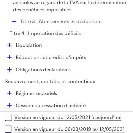
agricoles au regard de la TVA sur la détermination
l
e
des bénéfices imposables
i
r
e
D
Titre 3 : Abattements et déductions
r
é
Titre 4 : Imputation des déficits
p
l
D
Liquidation
i
é
e
D
Réductions et crédits d'impôts
p
r
é
l
D
Obligations déclaratives
p
i
é
l
e
Recouvrement, contrôle et contentieux
p
i
r
l
e
D
Régimes sectoriels
i
r
é
e
D
Cession ou cessation d'activité
p
r
é
l
Versions sur la période
Version en vigueur du 12/05/2021 à aujourd'hui
p
i
l
e
Version en vigueur du 06/03/2019 au 12/05/2021