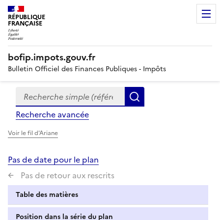
RÉPUBLIQUE
FRANÇAISE
bofip.impots.gouv.fr
Bulletin Officiel des Finances Publiques - Impôts
Recherche simple (références, mots clés, partie du titre
Formulaire
Rechercher
de
Recherche avancée
recherche
Voir le fil d'Ariane
Pas de date pour le plan
Pas de retour aux rescrits
Table des matières
Position dans la série du plan