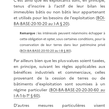
C'est ainsi que les exploitants sont, en principe,
tenus d'inscrire à l'actif de leur bilan les
immeubles bâtis ou non bâtis leur appartenant
et utilisés pour les besoins de l'exploitation (
BOI-
BA-BASE-20-10-20 au I-A § 20
).
Remarque :
les intéressés peuvent néanmoins échapper à
cette obligation et opter, sous certaines conditions, pour la
conservation de leur terres dans leur patrimoine privé
(
BOI-BA-BASE-20-10-20 au I-B § 80
).
Par ailleurs bien que les plus-values soient taxées,
en principe, suivant les règles applicables aux
bénéfices industriels et commerciaux, celles
provenant de la cession de terres ou de
bâtiments d'exploitation sont soumises à un
régime particulier (
BOI-BA-BASE-20-20-30-60 au
I-A-1-b-1° § 60
).
D'autres mesures particulières visent