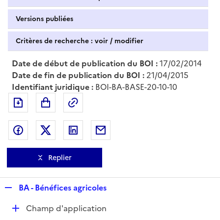
Versions publiées
Critères de recherche : voir / modifier
Date de début de publication du BOI :
17/02/2014
Date de fin de publication du BOI :
21/04/2015
Identifiant juridique :
BOI-BA-BASE-20-10-10
Exporter le document au format pdf
Permalien : adresse web de ce doc
Partager sur Facebook
Partager sur Twitter
Partager sur LinkedIn
Partager par messagerie
Replier
R
BA - Bénéfices agricoles
e
D
Champ d'application
p
é