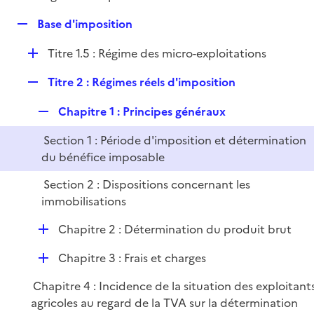
i
é
l
e
R
Base d'imposition
p
i
r
e
l
e
D
Titre 1.5 : Régime des micro-exploitations
p
i
r
é
l
e
R
Titre 2 : Régimes réels d'imposition
p
i
r
e
l
e
R
Chapitre 1 : Principes généraux
p
i
r
e
l
e
Section 1 : Période d'imposition et détermination
p
i
r
du bénéfice imposable
l
e
i
r
Section 2 : Dispositions concernant les
e
immobilisations
r
D
Chapitre 2 : Détermination du produit brut
é
D
Chapitre 3 : Frais et charges
p
é
l
Chapitre 4 : Incidence de la situation des exploitant
p
i
agricoles au regard de la TVA sur la détermination
l
e