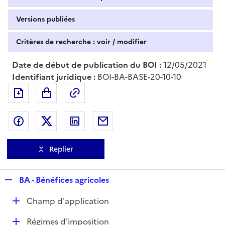
Versions publiées
Critères de recherche : voir / modifier
Date de début de publication du BOI :
12/05/2021
Identifiant juridique :
BOI-BA-BASE-20-10-10
Exporter le document au format pdf
Permalien : adresse web de ce doc
Partager sur Facebook
Partager sur Twitter
Partager sur LinkedIn
Partager par messagerie
Replier
R
BA - Bénéfices agricoles
e
D
Champ d'application
p
é
l
D
Régimes d'imposition
p