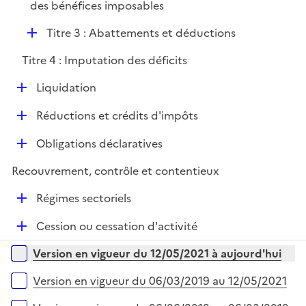
des bénéfices imposables
i
r
e
D
Titre 3 : Abattements et déductions
r
é
Titre 4 : Imputation des déficits
p
l
D
Liquidation
i
é
e
D
Réductions et crédits d'impôts
p
r
é
l
D
Obligations déclaratives
p
i
é
l
e
Recouvrement, contrôle et contentieux
p
i
r
l
e
D
Régimes sectoriels
i
r
é
e
D
Cession ou cessation d'activité
p
r
é
l
Versions sur la période
Version en vigueur du 12/05/2021 à aujourd'hui
p
i
l
e
Version en vigueur du 06/03/2019 au 12/05/2021
i
r