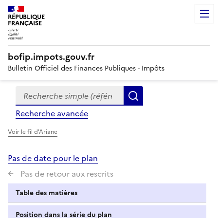
RÉPUBLIQUE
FRANÇAISE
bofip.impots.gouv.fr
Bulletin Officiel des Finances Publiques - Impôts
Recherche simple (références, mots clés, partie du titre
Formulaire
Rechercher
de
Recherche avancée
recherche
Voir le fil d'Ariane
Pas de date pour le plan
Pas de retour aux rescrits
Table des matières
Position dans la série du plan