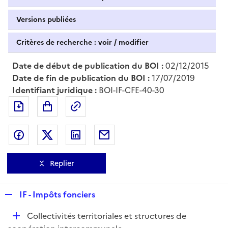
Versions publiées
Critères de recherche : voir / modifier
Date de début de publication du BOI :
02/12/2015
Date de fin de publication du BOI :
17/07/2019
Identifiant juridique :
BOI-IF-CFE-40-30
Exporter le document au format pdf
Permalien : adresse web de ce doc
Partager sur Facebook
Partager sur Twitter
Partager sur LinkedIn
Partager par messagerie
Replier
R
IF - Impôts fonciers
e
D
Collectivités territoriales et structures de
p
é