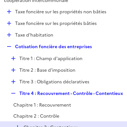
coopération intercommunale
l
p
i
D
Taxe foncière sur les propriétés non bâties
l
e
é
i
r
D
Taxe foncière sur les propriétés bâties
p
e
é
l
r
D
Taxe d'habitation
p
i
é
l
e
R
Cotisation foncière des entreprises
p
i
r
e
l
e
D
Titre 1 : Champ d'application
p
i
r
é
l
e
D
Titre 2 : Base d'imposition
p
i
r
é
l
e
D
Titre 3 : Obligations déclaratives
p
i
r
é
l
e
R
Titre 4 : Recouvrement - Contrôle - Contentieux
p
i
r
e
l
e
Chapitre 1 : Recouvrement
p
i
r
l
e
Chapitre 2 : Contrôle
i
r