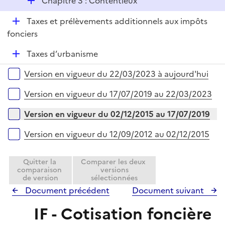
e
D
Chapitre 3 : Contentieux
r
é
D
Taxes et prélèvements additionnels aux impôts
p
é
fonciers
l
p
i
D
Taxes d’urbanisme
l
e
é
i
r
Versions sur la période
Version en vigueur du 22/03/2023 à aujourd'hui
p
e
l
r
Version en vigueur du 17/07/2019 au 22/03/2023
i
e
Version en vigueur du 02/12/2015 au 17/07/2019
r
Version en vigueur du 12/09/2012 au 02/12/2015
Quitter la
Comparer les deux
comparaison
versions
de version
sélectionnées
Document précédent
Document suivant
IF - Cotisation foncière