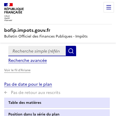
RÉPUBLIQUE
FRANÇAISE
bofip.impots.gouv.fr
Bulletin Officiel des Finances Publiques - Impôts
Recherche simple (références, mots clés, partie du titre
Formulaire
Rechercher
de
Recherche avancée
recherche
Voir le fil d'Ariane
Pas de date pour le plan
Pas de retour aux rescrits
Table des matières
Position dans la série du plan