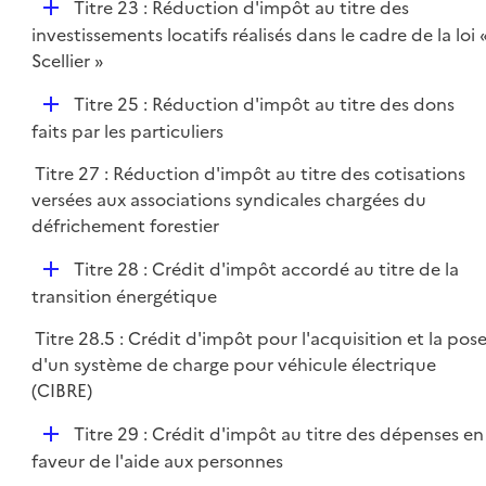
D
Titre 23 : Réduction d'impôt au titre des
i
é
investissements locatifs réalisés dans le cadre de la loi 
e
p
Scellier »
r
l
D
Titre 25 : Réduction d'impôt au titre des dons
i
é
faits par les particuliers
e
p
r
Titre 27 : Réduction d'impôt au titre des cotisations
l
versées aux associations syndicales chargées du
i
défrichement forestier
e
r
D
Titre 28 : Crédit d'impôt accordé au titre de la
é
transition énergétique
p
Titre 28.5 : Crédit d'impôt pour l'acquisition et la pos
l
d'un système de charge pour véhicule électrique
i
(CIBRE)
e
r
D
Titre 29 : Crédit d'impôt au titre des dépenses en
é
faveur de l'aide aux personnes
p