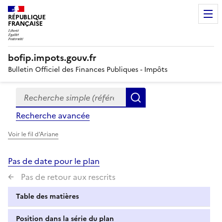
RÉPUBLIQUE
FRANÇAISE
bofip.impots.gouv.fr
Bulletin Officiel des Finances Publiques - Impôts
Recherche simple (références, mots clés, partie du titre
Formulaire
Rechercher
de
Recherche avancée
recherche
Voir le fil d'Ariane
Pas de date pour le plan
Pas de retour aux rescrits
Table des matières
Position dans la série du plan