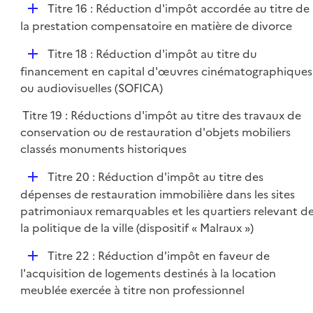
D
Titre 16 : Réduction d'impôt accordée au titre de
é
la prestation compensatoire en matière de divorce
p
D
Titre 18 : Réduction d'impôt au titre du
l
é
financement en capital d'œuvres cinématographiques
i
p
ou audiovisuelles (SOFICA)
e
l
r
Titre 19 : Réductions d'impôt au titre des travaux de
i
conservation ou de restauration d'objets mobiliers
e
classés monuments historiques
r
D
Titre 20 : Réduction d'impôt au titre des
é
dépenses de restauration immobilière dans les sites
p
patrimoniaux remarquables et les quartiers relevant d
l
la politique de la ville (dispositif « Malraux »)
i
D
Titre 22 : Réduction d'impôt en faveur de
e
é
l'acquisition de logements destinés à la location
r
p
meublée exercée à titre non professionnel
l