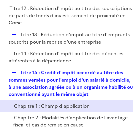
Titre 12 : Réduction d'impôt au titre des souscriptions
de parts de fonds d'investissement de proximité en
Corse
D
Titre 13 : Réduction d'impôt au titre d'emprunts
é
souscrits pour la reprise d'une entreprise
p
Titre 14 : Réduction d'impôt au titre des dépenses
l
afférentes à la dépendance
i
e
R
Titre 15 : Crédit d'impôt accordé au titre des
r
e
sommes versées pour l'emploi d'un salarié à domicile,
p
à une association agréée ou à un organisme habilité ou
l
conventionné ayant le même objet
i
Chapitre 1 : Champ d'application
e
r
Chapitre 2 : Modalités d'application de l'avantage
fiscal et cas de remise en cause