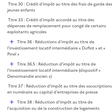
Titre 30 : Crédit d'impôt au titre des frais de garde de
l
jeunes enfants
i
e
Titre 33 : Crédit d'impôt accordé au titre des
r
dépenses de remplacement pour congé de certains
exploitants agricoles
D
Titre 36 : Réductions d’impôt au titre de
é
l’investissement locatif intermédiaire « Duflot » et «
p
Pinel »
l
D
Titre 36.5 : Réduction d'impôt au titre de
i
é
l'investissement locatif intermédiaire (dispositif «
e
p
Denormandie ancien »)
r
l
Titre 37 : Réduction d'impôt au titre des souscriptions
i
en numéraire au capital d'entreprises de presse
e
r
D
Titre 38 : Réduction d'impôt au titre de
é
l'acquisition ou de la construction de logements