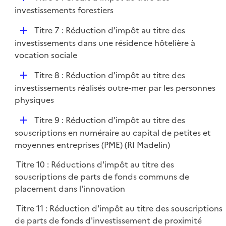
l
é
investissements forestiers
i
p
e
D
Titre 7 : Réduction d'impôt au titre des
l
r
é
investissements dans une résidence hôtelière à
i
p
vocation sociale
e
l
r
D
Titre 8 : Réduction d'impôt au titre des
i
é
investissements réalisés outre-mer par les personnes
e
p
physiques
r
l
D
Titre 9 : Réduction d'impôt au titre des
i
é
souscriptions en numéraire au capital de petites et
e
p
moyennes entreprises (PME) (RI Madelin)
r
l
Titre 10 : Réductions d'impôt au titre des
i
souscriptions de parts de fonds communs de
e
placement dans l'innovation
r
Titre 11 : Réduction d'impôt au titre des souscriptions
de parts de fonds d'investissement de proximité