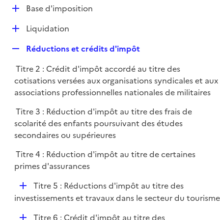
l
D
Base d'imposition
p
i
é
l
e
D
Liquidation
p
i
r
é
l
e
R
Réductions et crédits d'impôt
p
i
r
e
l
e
Titre 2 : Crédit d'impôt accordé au titre des
p
i
r
cotisations versées aux organisations syndicales et aux
l
e
associations professionnelles nationales de militaires
i
r
e
Titre 3 : Réduction d'impôt au titre des frais de
r
scolarité des enfants poursuivant des études
secondaires ou supérieures
Titre 4 : Réduction d'impôt au titre de certaines
primes d'assurances
D
Titre 5 : Réductions d'impôt au titre des
é
investissements et travaux dans le secteur du tourisme
p
D
Titre 6 : Crédit d'impôt au titre des