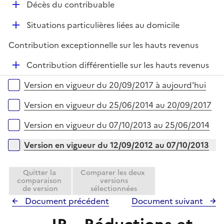
D
r
Décès du contribuable
é
D
Situations particulières liées au domicile
p
é
l
Contribution exceptionnelle sur les hauts revenus
p
i
l
e
D
Contribution différentielle sur les hauts revenus
i
r
é
Versions sur la période
e
Version en vigueur du 20/09/2017 à aujourd'hui
p
r
l
Version en vigueur du 25/06/2014 au 20/09/2017
i
e
Version en vigueur du 07/10/2013 au 25/06/2014
r
Version en vigueur du 12/09/2012 au 07/10/2013
Quitter la
Comparer les deux
comparaison
versions
de version
sélectionnées
Document précédent
Document suivant