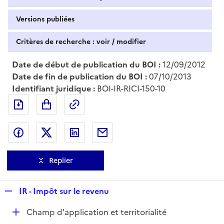
Versions publiées
Critères de recherche : voir / modifier
Date de début de publication du BOI :
12/09/2012
Date de fin de publication du BOI :
07/10/2013
Identifiant juridique :
BOI-IR-RICI-150-10
Exporter le document au format pdf
Permalien : adresse web de ce doc
Partager sur Facebook
Partager sur Twitter
Partager sur LinkedIn
Partager par messagerie
Replier
R
IR - Impôt sur le revenu
e
D
Champ d'application et territorialité
p
é