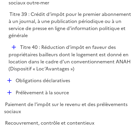
p
sociaux outre-mer
l
Titre 39 : Crédit d’impôt pour le premier abonnement
i
à un journal, à une publication périodique ou à un
e
service de presse en ligne d'information politique et
r
générale
D
Titre 40 : Réduction d’impôt en faveur des
é
propriétaires bailleurs dont le logement est donné en
p
location dans le cadre d’un conventionnement ANAH
l
(Dispositif « Loc’Avantages »)
i
D
Obligations déclaratives
e
é
r
D
Prélèvement à la source
p
é
l
Paiement de l'impôt sur le revenu et des prélèvements
p
i
sociaux
l
e
i
r
Recouvrement, contrôle et contentieux
e