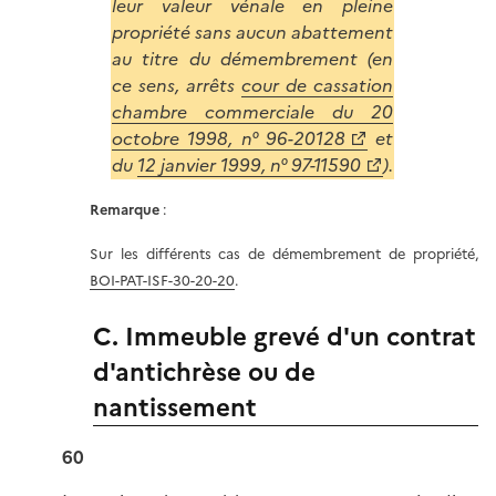
leur valeur vénale en pleine
propriété sans aucun abattement
au titre du démembrement (en
ce sens, arrêts
cour de cassation
chambre commerciale du 20
octobre 1998, n° 96-20128
et
du
12 janvier 1999, n° 97-11590
).
Remarque
:
Sur les différents cas de démembrement de propriété,
BOI-PAT-ISF-30-20-20
.
C. Immeuble grevé d'un contrat
d'antichrèse ou de
nantissement
60