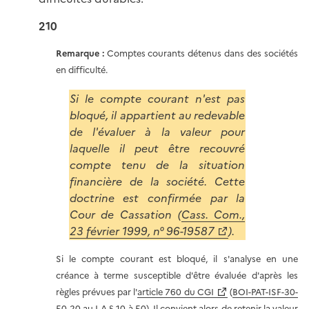
210
Remarque :
Comptes courants détenus dans des sociétés
en difficulté.
Si le compte courant n'est pas
bloqué, il appartient au redevable
de l'évaluer à la valeur pour
laquelle il peut être recouvré
compte tenu de la situation
financière de la société. Cette
doctrine est confirmée par la
Cour de Cassation (
Cass. Com.,
23 février 1999, n° 96-19587
).
Si le compte courant est bloqué, il s'analyse en une
créance à terme susceptible d'être évaluée d'après les
règles prévues par l'
article 760 du CGI
(
BOI-PAT-ISF-30-
50-20 au I-A § 10 à 50
). Il convient alors de retenir la valeur