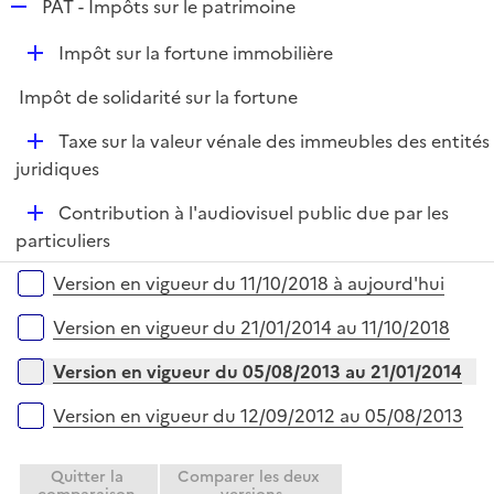
R
PAT - Impôts sur le patrimoine
e
D
Impôt sur la fortune immobilière
p
é
l
Impôt de solidarité sur la fortune
p
i
l
e
D
Taxe sur la valeur vénale des immeubles des entités
i
r
é
juridiques
e
p
r
D
Contribution à l'audiovisuel public due par les
l
é
particuliers
i
p
e
Versions sur la période
Version en vigueur du 11/10/2018 à aujourd'hui
l
r
i
Version en vigueur du 21/01/2014 au 11/10/2018
e
r
Version en vigueur du 05/08/2013 au 21/01/2014
Version en vigueur du 12/09/2012 au 05/08/2013
Quitter la
Comparer les deux