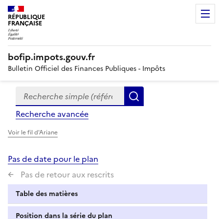
RÉPUBLIQUE
FRANÇAISE
bofip.impots.gouv.fr
Bulletin Officiel des Finances Publiques - Impôts
Recherche simple (références, mots clés, partie du titre
Formulaire
Rechercher
de
Recherche avancée
recherche
Voir le fil d'Ariane
Pas de date pour le plan
Pas de retour aux rescrits
Table des matières
Position dans la série du plan