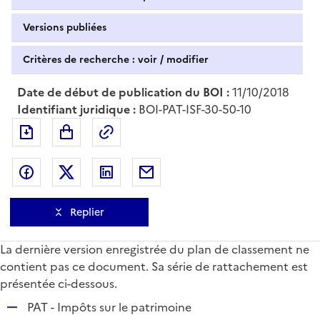
Versions publiées
Critères de recherche : voir / modifier
Date de début de publication du BOI :
11/10/2018
Identifiant juridique :
BOI-PAT-ISF-30-50-10
Exporter le document au format pdf
Permalien : adresse web de ce doc
Partager sur Facebook
Partager sur Twitter
Partager sur LinkedIn
Partager par messagerie
Replier
La dernière version enregistrée du plan de classement ne
contient pas ce document. Sa série de rattachement est
présentée ci-dessous.
R
PAT - Impôts sur le patrimoine