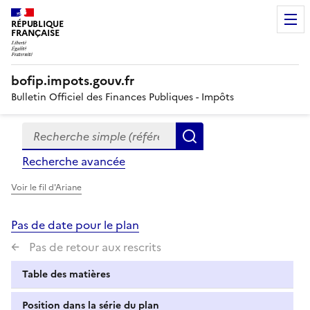
RÉPUBLIQUE
FRANÇAISE
bofip.impots.gouv.fr
Bulletin Officiel des Finances Publiques - Impôts
Recherche simple (références, mots clés, partie du titre
Formulaire
Rechercher
de
Recherche avancée
recherche
Voir le fil d'Ariane
Pas de date pour le plan
Pas de retour aux rescrits
Table des matières
Position dans la série du plan