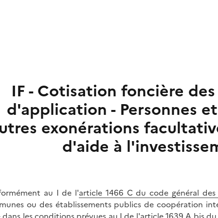
IF - Cotisation foncière de
d'application - Personnes et
utres exonérations facultati
d'aide à l'investiss
ormément au I de l'
article 1466 C du code général des
unes ou des établissements publics de coopération inte
e dans les conditions prévues au I de l'
article 1639 A bis d