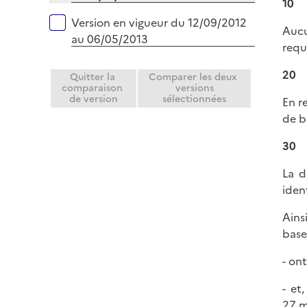
10
r
Version en vigueur du 12/09/2012
Aucu
au 06/05/2013
requ
20
Quitter la
Comparer les deux
comparaison
versions
de version
sélectionnées
En r
de b
30
La d
iden
Ains
base
- on
- et
27 mi