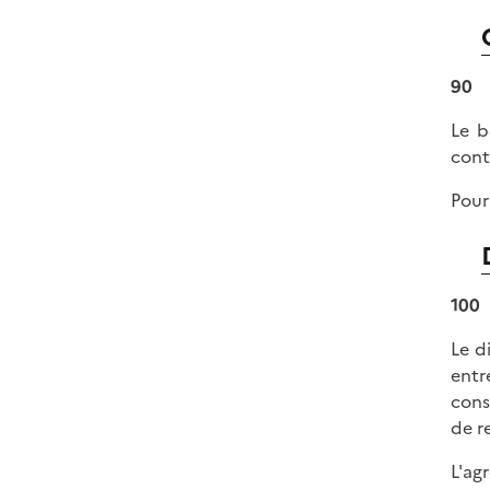
90
Le b
cont
Pour
100
Le d
entr
cons
de r
L'ag