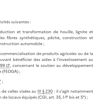
l
p
a
a
p
g
a
e
ivités suivantes :
g
e
oduction et transformation de houille, lignite et
 des fibres synthétiques, pêche, construction et
nstruction automobile ;
a commercialisation de produits agricoles ou de la
uvant bénéficier des aides à l'investissement au
999
, concernant le soutien au développement
e (FEOGA) ;
;
 de celles visées au
III § 230
: il s'agit notamment
 locaux équipés (CGI, art. 35, I-1° bis et 5°) ;