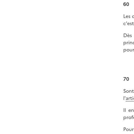
60
Les 
c'es
Dès 
prin
pour
70
Sont
l'
art
Il e
prof
Pour