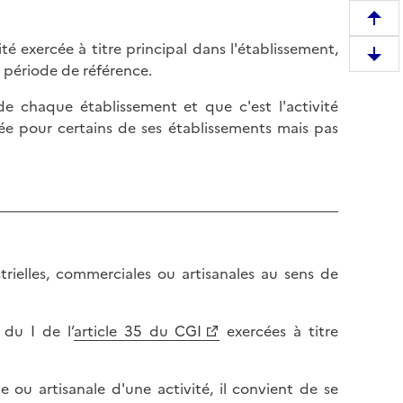
R
té exercée à titre principal dans l'établissement,
e
D
la période de référence.
m
e
o
de chaque établissement et que c'est l'activité
s
n
rée pour certains de ses établissements mais pas
c
t
e
e
n
r
d
e
r
n
e
h
e
a
strielles, commerciales ou artisanales au sens de
n
u
b
t
a
d
 du I de l’
article 35 du CGI
exercées à titre
s
e
d
l
e
e ou artisanale d'une activité, il convient de se
a