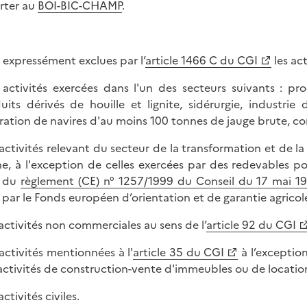
rter au
BOI-BIC-CHAMP
.
 expressément exclues par l’
article 1466 C du CGI
les act
s activités exercées dans l'un des secteurs suivants : pr
uits dérivés de houille et lignite, sidérurgie, industrie
ration de navires d'au moins 100 tonnes de jauge brute, co
s activités relevant du secteur de la transformation et de l
e, à l'exception de celles exercées par des redevables po
e du
règlement (CE) n° 1257/1999 du Conseil du 17 mai 1
l par le Fonds européen d’orientation et de garantie agricol
s activités non commerciales au sens de l’
article 92 du CGI
 activités mentionnées à l'
article 35 du CGI
à l’exception
activités de construction-vente d'immeubles ou de location de
 activités civiles.