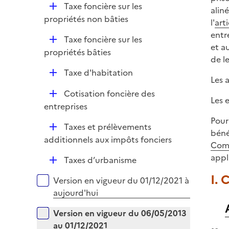
e
D
Taxe foncière sur les
i
alin
r
é
propriétés non bâties
e
l'
art
p
r
entr
D
Taxe foncière sur les
l
et a
é
propriétés bâties
i
de l
p
e
D
Taxe d'habitation
l
r
Les 
é
i
D
Cotisation foncière des
p
e
Les 
é
entreprises
l
r
p
Pour
i
D
Taxes et prélèvements
l
béné
e
é
additionnels aux impôts fonciers
i
Comm
r
p
e
appl
D
Taxes d’urbanisme
l
r
é
i
I.
Versions sur la période
Version en vigueur du 01/12/2021 à
p
e
aujourd'hui
l
r
i
Version en vigueur du 06/05/2013
e
au 01/12/2021