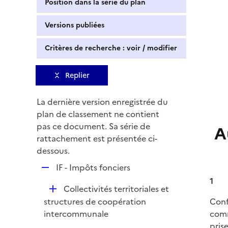
Position dans la série du plan
Versions publiées
Critères de recherche : voir / modifier
Replier
La dernière version enregistrée du
plan de classement ne contient
pas ce document. Sa série de
A
rattachement est présentée ci-
dessous.
R
IF - Impôts fonciers
e
1
D
Collectivités territoriales et
p
é
structures de coopération
Conf
l
p
intercommunale
comm
i
l
pris