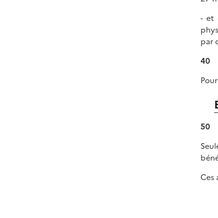
- et
phys
par 
40
Pour
50
Seul
béné
Ces 