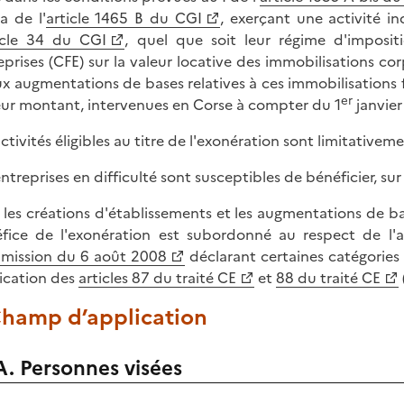
éa de l'
article 1465 B du CGI
, exerçant une activité in
icle 34 du CGI
, quel que soit leur régime d'imposit
eprises (CFE) sur la valeur locative des immobilisations co
ux augmentations de bases relatives à ces immobilisations
er
eur montant, intervenues en Corse à compter du 1
janvier
activités éligibles au titre de l'exonération sont limitativem
entreprises en difficulté sont susceptibles de bénéficier, su
 les créations d'établissements et les augmentations de b
fice de l'exonération est subordonné au respect de l'
ission du 6 août 2008
déclarant certaines catégorie
ication des
articles 87 du traité CE
et
88 du traité CE
 Champ d’application
A. Personnes visées