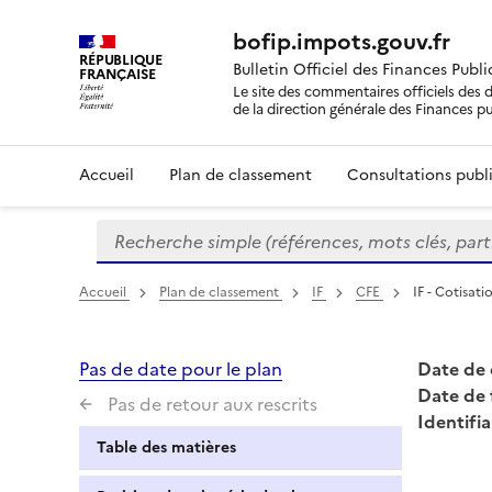
bofip.impots.gouv.fr
RÉPUBLIQUE
Bulletin Officiel des Finances Publ
FRANÇAISE
Le site des commentaires officiels des d
de la direction générale des Finances p
Accueil
Plan de classement
Consultations publi
Recherche simple (références, mots clés, partie 
Formulaire
de
recherche
Accueil
Plan de classement
IF
CFE
IF - Cotisat
Pas de date pour le plan
Date de 
Date de 
Pas de retour aux rescrits
Identifia
Table des matières