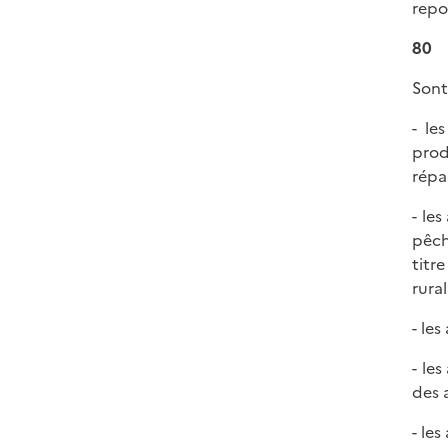
repo
80
Sont
- le
prod
répa
- le
pêch
titr
rura
- le
- les
des 
- les