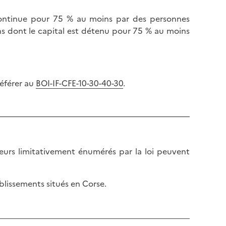
 continue pour 75 % au moins par des personnes
 dont le capital est détenu pour 75 % au moins
référer au
BOI-IF-CFE-10-30-40-30
.
cteurs limitativement énumérés par la loi peuvent
ablissements situés en Corse.