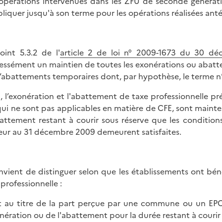
opérations intervenues dans les ZFU de seconde générat
pliquer jusqu'à son terme pour les opérations réalisées ant
oint 5.3.2 de l'
article 2 de loi n° 2009-1673 du 30 d
essément un maintien de toutes les exonérations ou abattem
’abattements temporaires dont, par hypothèse, le terme n’e
i, l’exonération et l'abattement de taxe professionnelle pré
qui ne sont pas applicables en matière de CFE, sont maint
attement restant à courir sous réserve que les conditions 
eur au 31 décembre 2009 demeurent satisfaites.
onvient de distinguer selon que les établissements ont b
 professionnelle :
it au titre de la part perçue par une commune ou un EPCI 
onération ou de l'abattement pour la durée restant à courir 