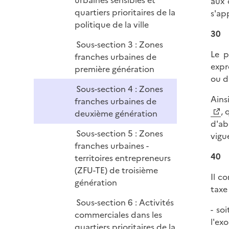
urbaines sensibles et
aux 
quartiers prioritaires de la
s'ap
politique de la ville
30
Sous-section 3 : Zones
Le p
franches urbaines de
expr
première génération
ou d
Sous-section 4 : Zones
Ains
franches urbaines de
, 
deuxième génération
d'ab
Sous-section 5 : Zones
vigu
franches urbaines -
40
territoires entrepreneurs
(ZFU-TE) de troisième
Il c
génération
taxe
Sous-section 6 : Activités
- so
commerciales dans les
l'ex
quartiers prioritaires de la