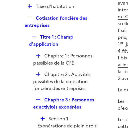
p
avan
e
D
Taxe d'habitation
l
inte
r
é
i
du 
R
Cotisation foncière des
p
e
si e
e
entreprises
l
r
fixé
p
i
R
Titre 1 : Champ
prix
l
e
er
e
d'application
1
i
r
p
4 fé
e
D
Chapitre 1 : Personnes
l
I bis
r
é
passibles de la CFE
i
ville
p
e
la d
D
Chapitre 2 : Activités
l
r
2 avr
é
passibles de la cotisation
i
p
foncière des entreprises
e
La d
l
r
R
Chapitre 3 : Personnes
Les 
i
e
et activités exonérées
d'ex
e
p
r
D
Section 1 :
Les 
l
é
Exonérations de plein droit
cett
i