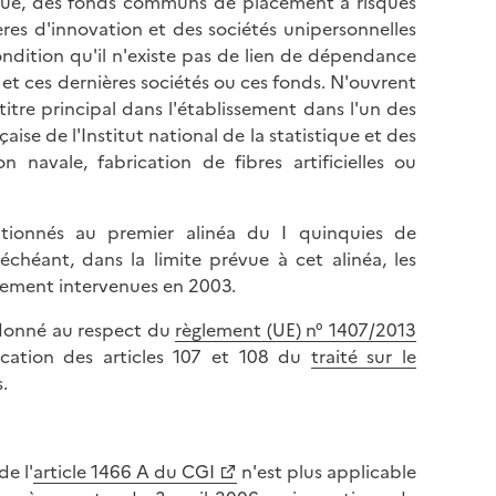
isque, des fonds communs de placement à risques
res d'innovation et des sociétés unipersonnelles
ondition qu'il n'existe pas de lien de dépendance
 et ces dernières sociétés ou ces fonds. N'ouvrent
titre principal dans l'établissement dans l'un des
aise de l'Institut national de la statistique et des
navale, fabrication de fibres artificielles ou
tionnés au premier alinéa du I quinquies de
chéant, dans la limite prévue à cet alinéa, les
sement intervenues en 2003.
rdonné au respect du
règlement (UE) n° 1407/2013
plication des articles 107 et 108 du
traité sur le
.
e l'
article 1466 A du CGI
n'est plus applicable