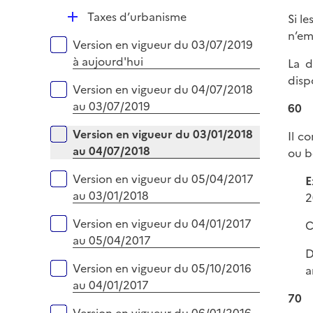
p
e
D
Taxes d’urbanisme
Si l
l
r
é
n’em
i
Versions sur la période
Version en vigueur du 03/07/2019
p
e
à aujourd'hui
La d
l
r
disp
i
Version en vigueur du 04/07/2018
e
au 03/07/2019
60
r
Version en vigueur du 03/01/2018
Il c
au 04/07/2018
ou b
Version en vigueur du 05/04/2017
E
au 03/01/2018
2
Version en vigueur du 04/01/2017
C
au 05/04/2017
D
Version en vigueur du 05/10/2016
a
au 04/01/2017
70