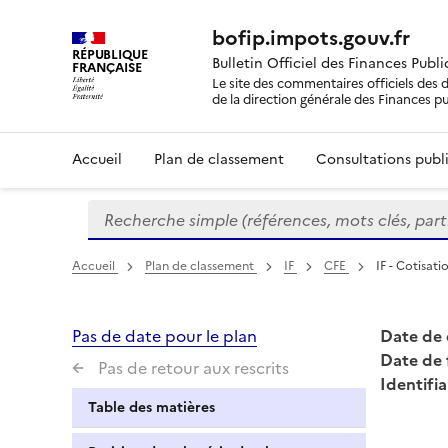
bofip.impots.gouv.fr
RÉPUBLIQUE
Bulletin Officiel des Finances Publ
FRANÇAISE
Le site des commentaires officiels des d
de la direction générale des Finances p
Accueil
Plan de classement
Consultations publi
Recherche simple (références, mots clés, partie 
Formulaire
de
recherche
Accueil
Plan de classement
IF
CFE
IF - Cotisat
Pas de date pour le plan
Date de 
Date de 
Pas de retour aux rescrits
Identifia
Table des matières