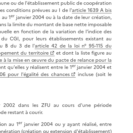
mmune ou de l'établissement public de coopération
es conditions prévues au I de l'
article 1639 A bis
er
 au 1
janvier 2004 ou à la date de leur création,
 dans la limite du montant de base nette imposable
uelle en fonction de la variation de l'indice des
A du CGI, pour leurs établissements existant au
au B du 3 de l'
article 42 de la loi n° 95-115 du
ppement du territoire
et dont la liste figure au
e à la mise en œuvre du pacte de relance pour la
er
t qu'elles y réalisent entre le 1
janvier 2004 et
06 pour l'égalité des chances
incluse (soit le
r 2002 dans les ZFU au cours d'une période
de restant à courir.
er
ion au 1
janvier 2004 ou y ayant réalisé, entre
onération (création ou extension d'établissement)