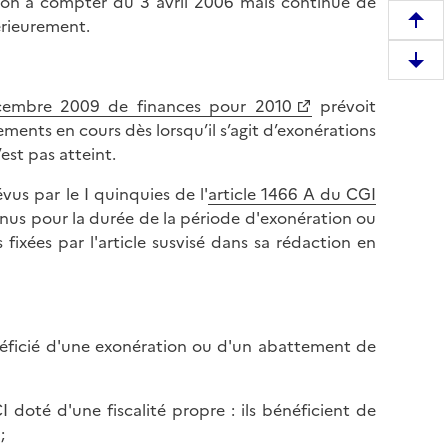
ion à compter du 3 avril 2006 mais continue de
érieurement.
R
e
D
m
e
o
écembre 2009 de finances pour 2010
prévoit
s
n
ents en cours dès lorsqu’il s’agit d’exonérations
c
t
st pas atteint.
e
e
n
vus par le I quinquies de l'
article 1466 A du CGI
r
d
enus pour la durée de la période d'exonération ou
e
r
fixées par l'article susvisé dans sa rédaction en
n
e
h
e
a
n
u
b
t
énéficié d'une exonération ou d'un abattement de
a
d
s
e
d
doté d'une fiscalité propre : ils bénéficient de
l
e
;
a