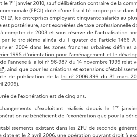
er
t le 1
janvier 2010, sauf délibération contraire de la co
rcommunale (EPCI) doté d'une fiscalité propre prise dans l
CGI
, les entreprises employant cinquante salariés au plus
lle est postérieure, sont exonérées de taxe professionnelle
, à compter de 2003 et sous réserve de l'actualisation ann
, par le troisième alinéa du I quater de l'article 1466 
janvier 2004 dans les zones franches urbaines définies 
vrier 1995 d'orientation pour l'aménagement et le dévelo
 de l'
annexe à la loi n° 96-987 du 14 novembre 1996 relativ
, ainsi que pour les créations et extensions d'établissemen
ate de publication de la
loi n° 2006-396 du 31 mars 20
il 2006).
urée de l'exonération est de cinq ans.
er
changements d'exploitant réalisés depuis le 1
janvie
onération ne bénéficient de l'exonération que pour la pério
établissements existant dans les ZFU de seconde générat
e date et le 2 avril 2006, une opération ouvrant droit à ex