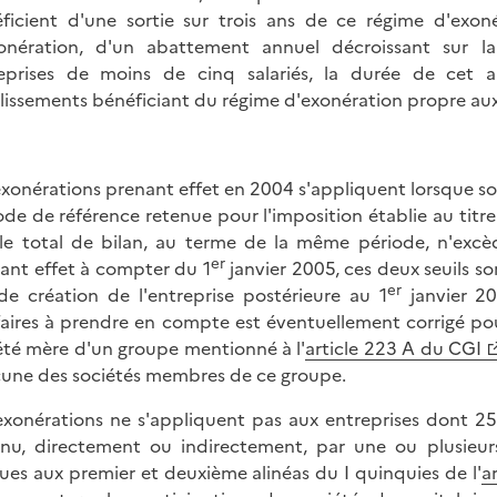
ficient d'une sortie sur trois ans de ce régime d'exoné
onération, d'un abattement annuel décroissant sur l
eprises de moins de cinq salariés, la durée de cet 
lissements bénéficiant du régime d'exonération propre au
exonérations prenant effet en 2004 s'appliquent lorsque soit 
ode de référence retenue pour l'imposition établie au titre
 le total de bilan, au terme de la même période, n'excèd
er
ant effet à compter du 1
janvier 2005, ces deux seuils so
er
de création de l'entreprise postérieure au 1
janvier 20
faires à prendre en compte est éventuellement corrigé po
été mère d'un groupe mentionné à l'
article 223 A du CGI
une des sociétés membres de ce groupe.
exonérations ne s'appliquent pas aux entreprises dont 25
nu, directement ou indirectement, par une ou plusieur
ues aux premier et deuxième alinéas du I quinquies de l'
a