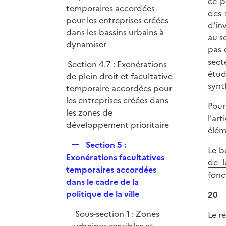
ce p
temporaires accordées
des 
pour les entreprises créées
d'in
dans les bassins urbains à
au s
dynamiser
pas 
sect
Section 4.7 : Exonérations
étud
de plein droit et facultative
synt
temporaire accordées pour
les entreprises créées dans
Pour
les zones de
l'ar
développement prioritaire
élém
R
Section 5 :
Le b
e
Exonérations facultatives
de 
p
temporaires accordées
fonc
l
dans le cadre de la
i
politique de la ville
20
e
Sous-section 1 : Zones
Le r
r