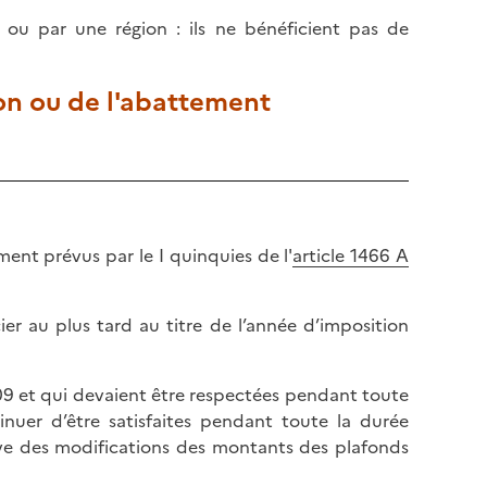
l
p
 ou par une région : ils ne bénéficient pas de
a
a
p
g
a
e
ion ou de l'abattement
g
e
ment prévus par le I quinquies de l'
article 1466 A
er au plus tard au titre de l’année d’imposition
009 et qui devaient être respectées pendant toute
inuer d’être satisfaites pendant toute la durée
rve des modifications des montants des plafonds