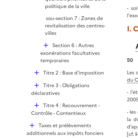
politique de la ville
- so
l'ex
sou-section 7 : Zones de
revitalisation des centres-
I. 
villes
D
Section 6 : Autres
é
exonérations facultatives
p
50
temporaires
l
D
Les 
Titre 2 : Base d'imposition
i
é
du 
e
D
Titre 3 : Obligations
p
r
- l'
é
déclaratives
l
2009
p
i
D
Titre 4 : Recouvrement -
l
e
- le
é
Contrôle - Contentieux
i
r
la d
p
e
D
Taxes et prélèvements
d’ap
l
r
é
additionnels aux impôts fonciers
[cf.
I
i