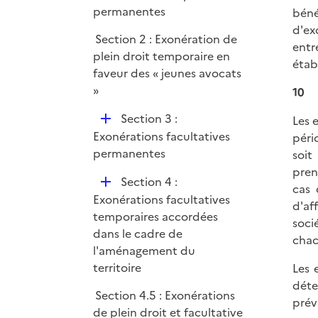
p
permanentes
béné
e
l
d'ex
r
Section 2 : Exonération de
i
entr
plein droit temporaire en
e
étab
faveur des « jeunes avocats
r
»
10
D
Section 3 :
Les 
é
Exonérations facultatives
péri
p
permanentes
soit
l
pren
D
Section 4 :
i
cas 
é
Exonérations facultatives
e
d'af
p
temporaires accordées
r
soci
l
dans le cadre de
chac
i
l'aménagement du
e
territoire
Les 
r
déte
Section 4.5 : Exonérations
prév
de plein droit et facultative