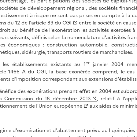
ourcentage, les participations des sociétés de capital-r
sociétés de développement régional, des sociétés financiè
vestissement à risque ne sont pas prises en compte à la c
ens du 12 de l'
article 39 du CGI
entre la société en cause
droit au bénéfice de l'exonération les activités exercées à 
eurs suivants, définis selon la nomenclature d'activités franç
es économiques : construction automobile, construction 
hétiques, sidérurgie, transports routiers de marchandises.
er
 les établissements existants au 1
janvier 2004 men
ticle 1466 A du CGI, la base exonérée comprend, le cas é
ents d'imposition correspondant aux extensions d'établis
énéfice des exonérations prenant effet en 2004 est subo
la Commission du 18 décembre 2013
, relatif à l'ap
tionnement de l'Union européenne
aux aides de minimis
égime d'exonération et d'abattement prévu au I quinquies d