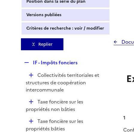
Position dans la série du plan
Versions publiées
Critères de recherche : voir / modifier
Docu
Replier
R
IF - Impôts fonciers
e
D
Collectivités territoriales et
E
p
é
structures de coopération
l
p
intercommunale
i
l
e
D
Taxe foncière sur les
i
r
é
propriétés non bâties
e
p
r
1
D
Taxe foncière sur les
l
é
propriétés bâties
Conf
i