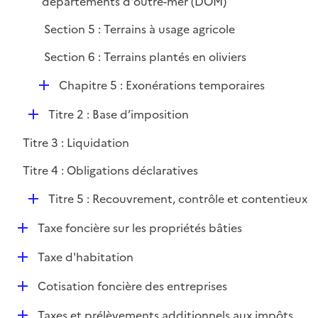
départements d'outre-mer (DOM)
Section 5 : Terrains à usage agricole
Section 6 : Terrains plantés en oliviers
D
Chapitre 5 : Exonérations temporaires
é
D
Titre 2 : Base d’imposition
p
é
l
Titre 3 : Liquidation
p
i
l
e
Titre 4 : Obligations déclaratives
i
r
D
e
Titre 5 : Recouvrement, contrôle et contentieux
é
r
D
Taxe foncière sur les propriétés bâties
p
é
l
D
Taxe d'habitation
p
i
é
l
e
D
Cotisation foncière des entreprises
p
i
r
é
l
e
D
Taxes et prélèvements additionnels aux impôts