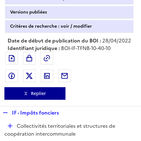
Versions publiées
Critères de recherche : voir / modifier
Date de début de publication du BOI :
28/04/2022
Identifiant juridique :
BOI-IF-TFNB-10-40-10
Exporter le document au format pdf
Permalien : adresse web de ce doc
Partager sur Facebook
Partager sur Twitter
Partager sur LinkedIn
Partager par messagerie
Replier
R
IF - Impôts fonciers
e
D
Collectivités territoriales et structures de
p
é
coopération intercommunale
l
p