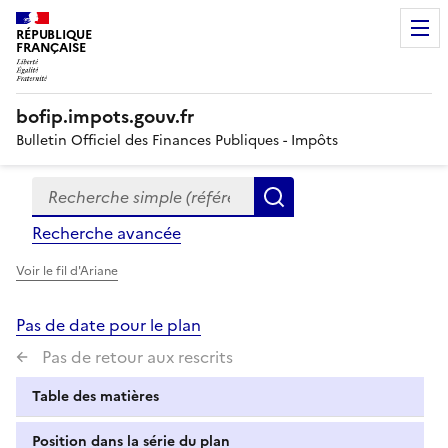
RÉPUBLIQUE
FRANÇAISE
bofip.impots.gouv.fr
Bulletin Officiel des Finances Publiques - Impôts
Recherche simple (références, mots clés, partie du titre
Formulaire
Rechercher
de
Recherche avancée
recherche
Voir le fil d'Ariane
Pas de date pour le plan
Pas de retour aux rescrits
Table des matières
Position dans la série du plan