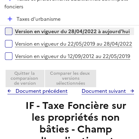
p
i
r
é
fonciers
l
e
p
i
r
D
Taxes d’urbanisme
l
e
é
i
r
Versions sur la période
Version en vigueur du 28/04/2022 à aujourd'hui
p
e
l
r
Version en vigueur du 22/05/2019 au 28/04/2022
i
e
Version en vigueur du 12/09/2012 au 22/05/2019
r
Quitter la
Comparer les deux
comparaison
versions
de version
sélectionnées
Document précédent
Document suivant
IF - Taxe Foncière sur
les propriétés non
bâties - Champ