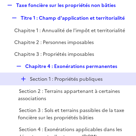
i
R
Taxe foncière sur les propriétés non bâties
l
e
e
i
r
R
Titre 1 : Champ d'application et territorialité
p
e
e
l
r
Chapitre 1 : Annualité de l'impôt et territorialité
p
i
l
e
Chapitre 2 : Personnes imposables
i
r
Chapitre 3 : Propriétés imposables
e
r
R
Chapitre 4 : Exonérations permanentes
e
D
Section 1 : Propriétés publiques
p
é
l
Section 2 : Terrains appartenant à certaines
p
i
associations
l
e
i
r
Section 3 : Sols et terrains passibles de la taxe
e
foncière sur les propriétés bâties
r
Section 4 : Exonérations applicables dans les