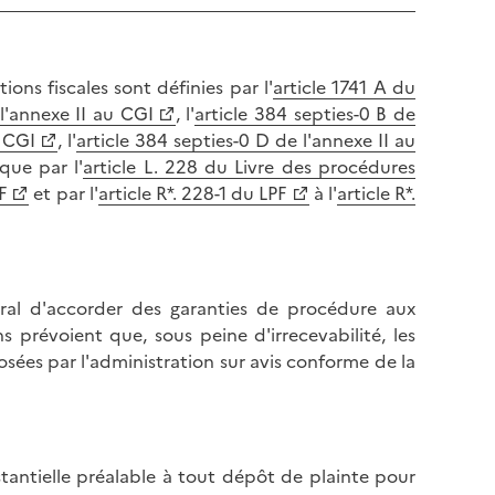
ns fiscales sont définies par l'
article 1741 A du
 l'annexe II au CGI
, l'
article 384 septies-0 B de
u CGI
, l'
article 384 septies-0 D de l'annexe II au
 que par l'
article L. 228 du Livre des procédures
F
et par l'
article R*. 228-1 du LPF
à l'
article R*.
néral d'accorder des garanties de procédure aux
s prévoient que, sous peine d'irrecevabilité, les
sées par l'administration sur avis conforme de la
tantielle préalable à tout dépôt de plainte pour