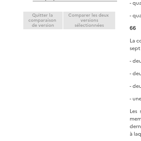
- qu
- qu
Quitter la
Comparer les deux
comparaison
versions
de version
sélectionnées
66
La c
sept
- de
- de
- de
- un
Les 
memb
dern
à la