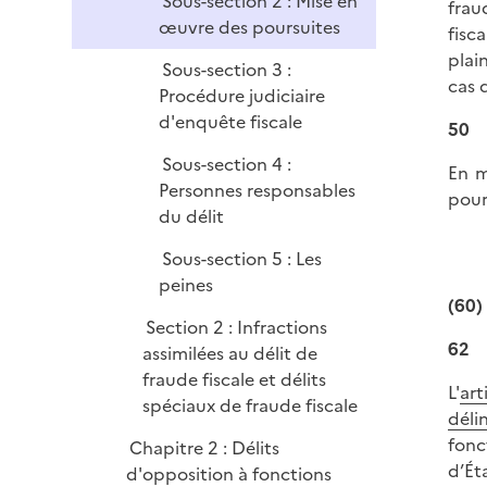
Sous-section 2 : Mise en
frau
œuvre des poursuites
fisc
plai
Sous-section 3 :
cas 
Procédure judiciaire
d'enquête fiscale
50
Sous-section 4 :
En m
Personnes responsables
pour
du délit
Sous-section 5 : Les
peines
(60)
Section 2 : Infractions
62
assimilées au délit de
fraude fiscale et délits
L'
art
spéciaux de fraude fiscale
déli
fonc
Chapitre 2 : Délits
d’Ét
d'opposition à fonctions