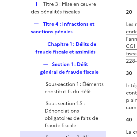
r
D
Titre 3 : Mise en œuvre
l
é
des pénalités fiscales
20
i
p
e
R
Titre 4 : Infractions et
Les 
l
r
e
code
sanctions pénales
i
p
l'an
e
R
Chapitre 1 : Délits de
l
CGI
r
e
fraude fiscale et assimilés
i
fisca
p
e
228-
R
Section 1 : Délit
l
r
e
général de fraude fiscale
30
i
p
e
Sous-section 1 : Éléments
Inté
l
r
constitutifs du délit
cont
i
plai
e
Sous-section 1.5 :
comm
r
Dénonciations
obligatoires de faits de
40
fraude fiscale
La c