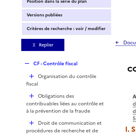
Position dans la série du plan
Versions publiées
Critères de recherche : voir / modifier
Docu
Replier
R
CF - Contrôle fiscal
c
e
D
Organisation du contrôle
p
é
fiscal
l
p
i
D
Obligations des
A
l
e
é
contribuables liées au contrôle et
d
i
r
p
à la prévention de la fraude
d
e
l
5
r
D
Droit de communication et
i
I. 
é
procédures de recherche et de
e