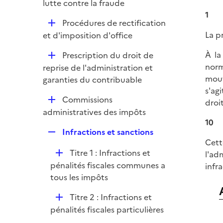
p
lutte contre la fraude
r
l
1
D
Procédures de rectification
i
é
La p
et d'imposition d'office
e
p
r
À la
D
Prescription du droit de
l
norm
é
reprise de l'administration et
i
mouv
p
garanties du contribuable
e
s'ag
l
r
D
Commissions
droi
i
é
administratives des impôts
e
10
p
r
R
Infractions et sanctions
l
Cett
e
i
D
Titre 1 : Infractions et
l'ad
p
e
é
pénalités fiscales communes a
infra
l
r
p
tous les impôts
i
l
e
D
Titre 2 : Infractions et
i
r
é
pénalités fiscales particulières
e
p