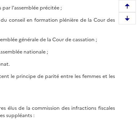
s par l'assemblée précitée ;
R
e
 du conseil en formation plénière de la Cour des
D
m
e
o
s
n
ssemblée générale de la Cour de cassation ;
c
t
e
'Assemblée nationale ;
e
n
r
énat.
d
e
r
n
ent le principe de parité entre les femmes et les
e
h
e
a
n
u
b
t
es élus de la commission des infractions fiscales
a
d
es suppléants :
s
e
d
l
e
a