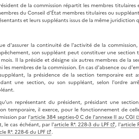
résident de la commission répartit les membres titulaires e
membres du Conseil d’État membres titulaires ou suppléants
ésentants et leurs suppléants issus de la même juridiction q
ue d'assurer la continuité de l'activité de la commission,
pêchement, son suppléant peut constituer une section 
s mois. Il la préside et désigne six autres membres de la se
i les membres de la commission. En cas d'absence ou d'e
suppléant, la présidence de la section temporaire est a
idant une section, ou son suppléant, selon l'ordre ar
léant.
qu'un représentant du président, présidant une section
ion temporaire, il exerce, pour le fonctionnement de celle
ission par l'
article 384 septies-0 C de l'annexe II au CGI
, le cas échéant, par l'
article R*. 228-3 du LPF
, l'
article
icle R*. 228-6 du LPF
.