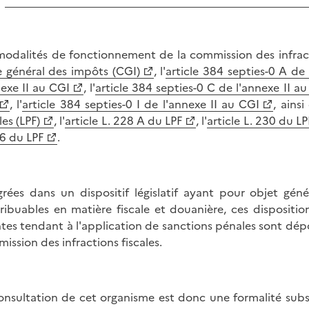
modalités de fonctionnement de la commission des infractio
 général des impôts (CGI)
, l'
article 384 septies-0 A de
nexe II au CGI
, l'
article 384 septies-0 C de l'annexe II a
, l'
article 384 septies-0 I de l'annexe II au CGI
, ainsi
les (LPF)
, l'
article L. 228 A du LPF
, l'
article L. 230 du LP
6 du LPF
.
grées dans un dispositif législatif ayant pour objet gé
ribuables en matière fiscale et douanière, ces disposition
ntes tendant à l'application de sanctions pénales sont dépo
ission des infractions fiscales.
onsultation de cet organisme est donc une formalité subs