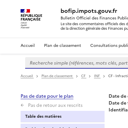
bofip.impots.gouv.fr
RÉPUBLIQUE
Bulletin Officiel des Finances Publ
FRANÇAISE
Le site des commentaires officiels des d
de la direction générale des Finances p
Accueil
Plan de classement
Consultations publi
Recherche simple (références, mots clés, partie 
Formulaire
de
recherche
Accueil
Plan de classement
CF
INF
CF - Infract
Pas de date pour le plan
Date de 
Date de 
Pas de retour aux rescrits
Identifia
Table des matières