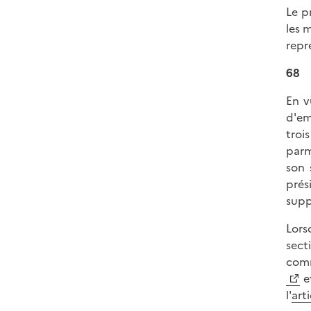
Le p
les 
repr
68
En v
d'em
troi
parm
son 
prés
supp
Lors
sect
comm
et
l'
art