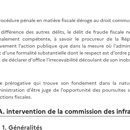
rocédure pénale en matière fiscale déroge au droit commu
 différence des autres délits, le délit de fraude fiscale n
alement compétente, à savoir le procureur de la Répu
ement l'action publique que dans la mesure où l'adminis
it d'une formalité substantielle dont le respect est d'ordre p
t de déclarer d'office l'irrecevabilité découlant de son inob
e prérogative qui trouve son fondement dans la nature
ministration d'être juge de l'opportunité des poursuites
ctions fiscales.
A. intervention de la commission des infra
1. Généralités