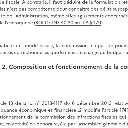
de fiscale. A contrario, il faut déduire de la formulation r
ales n'est pas compétente pour connaître des délits suscept
nte de l'administration, même si les agissements concernés 
de l'escroquerie (
BOI-CF-INF-40-30 au II-A § 170
).
atière de fraude fiscale, la commission n'a pas de pouvo
suites correctionnelles que le ministre chargé du budget l
2. Composition et fonctionnement de la c
icle 13 de la loi n° 2013-1117 du 6 décembre 2013 relative
nquance économique et financière
modifie l'
article 17
tionnement de la commission des infractions fiscales qui 
at, en activité ou honoraire, élu par l'assemblée générale du 