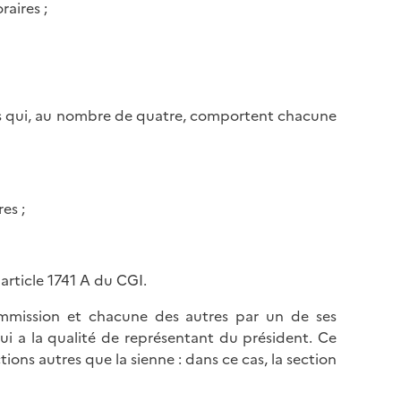
l
raires ;
p
a
a
p
g
a
e
g
e
ns qui, au nombre de quatre, comportent chacune
es ;
'article 1741 A du CGI.
commission et chacune des autres par un de ses
ui a la qualité de représentant du président. Ce
ons autres que la sienne : dans ce cas, la section