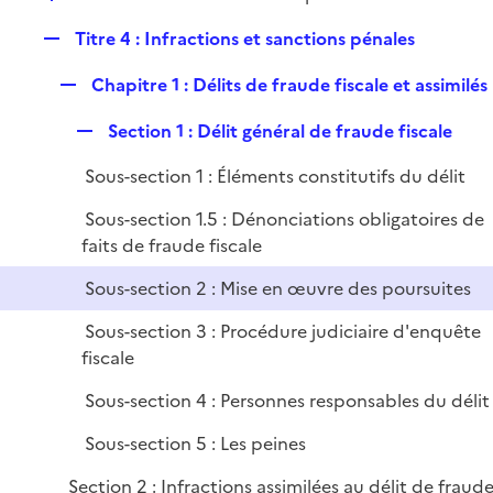
l
r
é
i
R
Titre 4 : Infractions et sanctions pénales
p
e
e
l
r
R
Chapitre 1 : Délits de fraude fiscale et assimilés
p
i
e
l
e
R
Section 1 : Délit général de fraude fiscale
p
i
r
e
l
e
Sous-section 1 : Éléments constitutifs du délit
p
i
r
l
e
Sous-section 1.5 : Dénonciations obligatoires de
i
r
faits de fraude fiscale
e
Sous-section 2 : Mise en œuvre des poursuites
r
Sous-section 3 : Procédure judiciaire d'enquête
fiscale
Sous-section 4 : Personnes responsables du délit
Sous-section 5 : Les peines
Section 2 : Infractions assimilées au délit de fraud