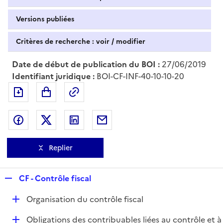
Versions publiées
Critères de recherche : voir / modifier
Date de début de publication du BOI :
27/06/2019
Identifiant juridique :
BOI-CF-INF-40-10-10-20
Exporter le document au format pdf
Permalien : adresse web de ce doc
Partager sur Facebook
Partager sur Twitter
Partager sur LinkedIn
Partager par messagerie
Replier
R
CF - Contrôle fiscal
e
D
Organisation du contrôle fiscal
p
é
l
D
Obligations des contribuables liées au contrôle et à
p