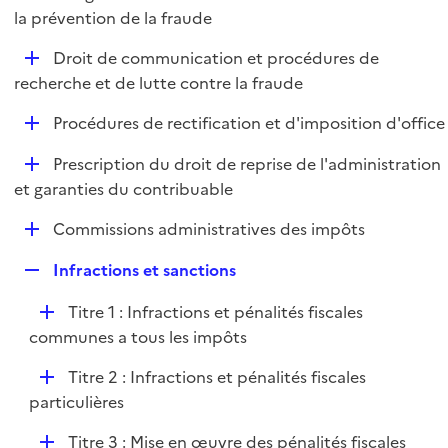
i
é
la prévention de la fraude
l
e
p
i
r
D
Droit de communication et procédures de
l
e
é
recherche et de lutte contre la fraude
i
r
p
e
D
Procédures de rectification et d'imposition d'office
l
r
é
i
D
Prescription du droit de reprise de l'administration
p
e
é
et garanties du contribuable
l
r
p
i
D
Commissions administratives des impôts
l
e
é
i
r
R
Infractions et sanctions
p
e
e
l
r
D
Titre 1 : Infractions et pénalités fiscales
p
i
é
communes a tous les impôts
l
e
p
i
r
D
Titre 2 : Infractions et pénalités fiscales
l
e
é
particulières
i
r
p
e
D
Titre 3 : Mise en œuvre des pénalités fiscales