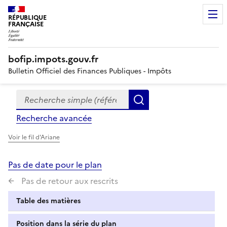
RÉPUBLIQUE
FRANÇAISE
bofip.impots.gouv.fr
Bulletin Officiel des Finances Publiques - Impôts
Recherche simple (références, mots clés, partie du titre
Formulaire
Rechercher
de
Recherche avancée
recherche
Voir le fil d'Ariane
Pas de date pour le plan
Pas de retour aux rescrits
Table des matières
Position dans la série du plan