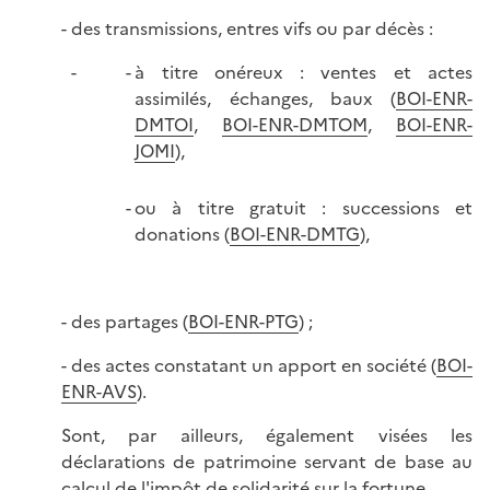
- des transmissions, entres vifs ou par décès :
à titre onéreux : ventes et actes
assimilés, échanges, baux (
BOI-ENR-
DMTOI
,
BOI-ENR-DMTOM
,
BOI-ENR-
JOMI
),
ou à titre gratuit : successions et
donations (
BOI-ENR-DMTG
),
- des partages (
BOI-ENR-PTG
) ;
- des actes constatant un apport en société (
BOI-
ENR-AVS
).
Sont, par ailleurs, également visées les
déclarations de patrimoine servant de base au
calcul de l'impôt de solidarité sur la fortune.