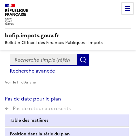
RÉPUBLIQUE
FRANÇAISE
bofip.impots.gouv.fr
Bulletin Officiel des Finances Publiques - Impôts
Recherche simple (références, mots clés, partie du titre
Formulaire
Rechercher
de
Recherche avancée
recherche
Voir le fil d'Ariane
Pas de date pour le plan
Pas de retour aux rescrits
Table des matières
Position dans la série du plan