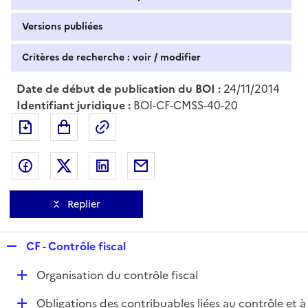
Versions publiées
Critères de recherche : voir / modifier
Date de début de publication du BOI :
24/11/2014
Identifiant juridique :
BOI-CF-CMSS-40-20
Exporter le document au format pdf
Permalien : adresse web de ce doc
Partager sur Facebook
Partager sur Twitter
Partager sur LinkedIn
Partager par messagerie
Replier
R
CF - Contrôle fiscal
e
D
Organisation du contrôle fiscal
p
é
l
D
Obligations des contribuables liées au contrôle et à
p