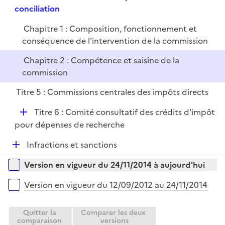
r
e
conciliation
i
p
e
Chapitre 1 : Composition, fonctionnement et
l
r
conséquence de l'intervention de la commission
i
e
Chapitre 2 : Compétence et saisine de la
r
commission
Titre 5 : Commissions centrales des impôts directs
D
Titre 6 : Comité consultatif des crédits d'impôt
é
pour dépenses de recherche
p
D
Infractions et sanctions
l
é
i
Versions sur la période
Version en vigueur du 24/11/2014 à aujourd'hui
p
e
l
r
Version en vigueur du 12/09/2012 au 24/11/2014
i
e
Quitter la
Comparer les deux
r
comparaison
versions