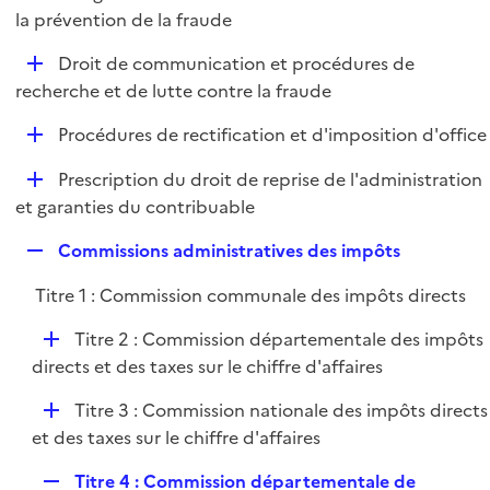
i
é
la prévention de la fraude
l
e
p
i
r
D
Droit de communication et procédures de
l
e
é
recherche et de lutte contre la fraude
i
r
p
e
D
Procédures de rectification et d'imposition d'office
l
r
é
i
D
Prescription du droit de reprise de l'administration
p
e
é
et garanties du contribuable
l
r
p
i
R
Commissions administratives des impôts
l
e
e
i
r
Titre 1 : Commission communale des impôts directs
p
e
l
r
D
Titre 2 : Commission départementale des impôts
i
é
directs et des taxes sur le chiffre d'affaires
e
p
r
D
Titre 3 : Commission nationale des impôts directs
l
é
et des taxes sur le chiffre d'affaires
i
p
e
R
Titre 4 : Commission départementale de
l