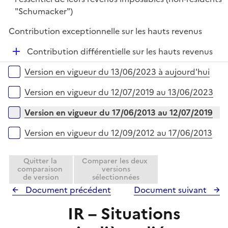
"Schumacker")
Contribution exceptionnelle sur les hauts revenus
D
Contribution différentielle sur les hauts revenus
é
Versions sur la période
Version en vigueur du 13/06/2023 à aujourd'hui
p
l
Version en vigueur du 12/07/2019 au 13/06/2023
i
e
Version en vigueur du 17/06/2013 au 12/07/2019
r
Version en vigueur du 12/09/2012 au 17/06/2013
Quitter la
Comparer les deux
comparaison
versions
de version
sélectionnées
Document précédent
Document suivant
IR – Situations