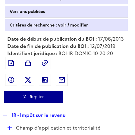
Versions publiées
Critères de recherche : voir / modifier
Date de début de publication du BOI :
17/06/2013
Date de fin de publication du BOI :
12/07/2019
Identifiant juridique :
BOI-IR-DOMIC-10-20-20
Exporter le document au format pdf
Permalien : adresse web de ce doc
Partager sur Facebook
Partager sur Twitter
Partager sur LinkedIn
Partager par messagerie
Replier
R
IR - Impôt sur le revenu
e
D
Champ d'application et territorialité
p
é