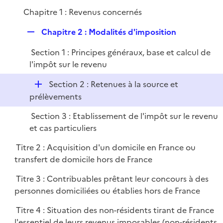
p
i
r
Chapitre 1 : Revenus concernés
l
e
i
r
R
Chapitre 2 : Modalités d'imposition
e
e
r
Section 1 : Principes généraux, base et calcul de
p
l'impôt sur le revenu
l
i
D
Section 2 : Retenues à la source et
e
é
prélèvements
r
p
Section 3 : Etablissement de l'impôt sur le revenu
l
et cas particuliers
i
e
Titre 2 : Acquisition d'un domicile en France ou
r
transfert de domicile hors de France
Titre 3 : Contribuables prêtant leur concours à des
personnes domiciliées ou établies hors de France
Titre 4 : Situation des non-résidents tirant de France
l'essentiel de leurs revenus imposables (non-résidents