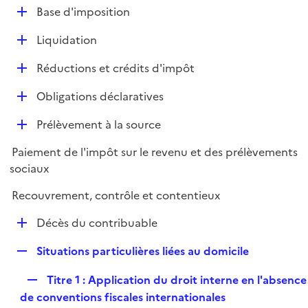
l
D
Base d'imposition
p
i
é
l
e
D
Liquidation
p
i
r
é
l
e
D
Réductions et crédits d'impôt
p
i
r
é
l
e
D
Obligations déclaratives
p
i
r
é
l
e
D
Prélèvement à la source
p
i
r
é
l
e
Paiement de l'impôt sur le revenu et des prélèvements
p
i
r
sociaux
l
e
i
r
Recouvrement, contrôle et contentieux
e
D
r
Décès du contribuable
é
R
Situations particulières liées au domicile
p
e
l
R
Titre 1 : Application du droit interne en l'absence
p
i
e
de conventions fiscales internationales
l
e