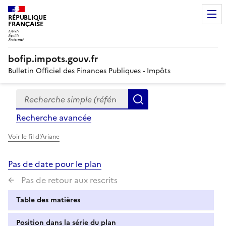
RÉPUBLIQUE
FRANÇAISE
bofip.impots.gouv.fr
Bulletin Officiel des Finances Publiques - Impôts
Recherche simple (références, mots clés, partie du titre
Formulaire
Rechercher
de
Recherche avancée
recherche
Voir le fil d'Ariane
Pas de date pour le plan
Pas de retour aux rescrits
Table des matières
Position dans la série du plan