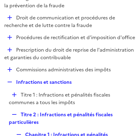
i
é
la prévention de la fraude
l
e
p
i
r
D
Droit de communication et procédures de
l
e
é
recherche et de lutte contre la fraude
i
r
p
e
D
Procédures de rectification et d'imposition d'office
l
r
é
i
D
Prescription du droit de reprise de l'administration
p
e
é
et garanties du contribuable
l
r
p
i
D
Commissions administratives des impôts
l
e
é
i
r
R
Infractions et sanctions
p
e
e
l
r
D
Titre 1 : Infractions et pénalités fiscales
p
i
é
communes a tous les impôts
l
e
p
i
r
R
Titre 2 : Infractions et pénalités fiscales
l
e
e
particulières
i
r
p
e
R
Chapitre 1 : Infractions et pénalités