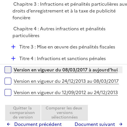
Chapitre 3 : Infractions et pénalités particulières au
droits d’enregistrement et à la taxe de publicité
foncière
Chapitre 4 : Autres infractions et pénalités
particulières
D
Titre 3 : Mise en œuvre des pénalités fiscales
é
D
Titre 4 : Infractions et sanctions pénales
p
é
l
Versions sur la période
Version en vigueur du 08/03/2017 à aujourd'hui
p
i
l
e
Version en vigueur du 24/12/2013 au 08/03/2017
i
r
e
Version en vigueur du 12/09/2012 au 24/12/2013
r
Quitter la
Comparer les deux
comparaison
versions
de version
sélectionnées
Document précédent
Document suivant