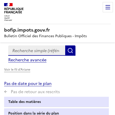
RÉPUBLIQUE
FRANÇAISE
bofip.impots.gouv.fr
Bulletin Officiel des Finances Publiques - Impôts
Recherche simple (références, mots clés, partie du titre
Formulaire
Rechercher
de
Recherche avancée
recherche
Voir le fil d'Ariane
Pas de date pour le plan
Pas de retour aux rescrits
Table des matières
Position dans la série du plan