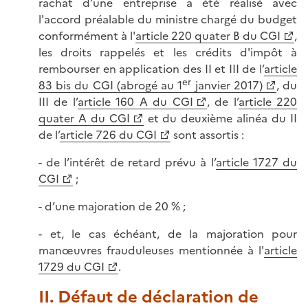
rachat d’une entreprise a été réalisé avec
l'accord préalable du ministre chargé du budget
conformément à l'
article 220 quater B du CGI
,
les droits rappelés et les crédits d'impôt à
rembourser en application des II et III de l’
article
er
83 bis du CGI (abrogé au 1
janvier 2017)
, du
III de l’
article 160 A du CGI
, de l’
article 220
quater A du CGI
et du deuxième alinéa du II
de l’
article 726 du CGI
sont assortis :
- de l’intérêt de retard prévu à l’
article 1727 du
CGI
;
- d’une majoration de 20 % ;
- et, le cas échéant, de la majoration pour
manœuvres frauduleuses mentionnée à l'
article
1729 du CGI
.
II. Défaut de déclaration de