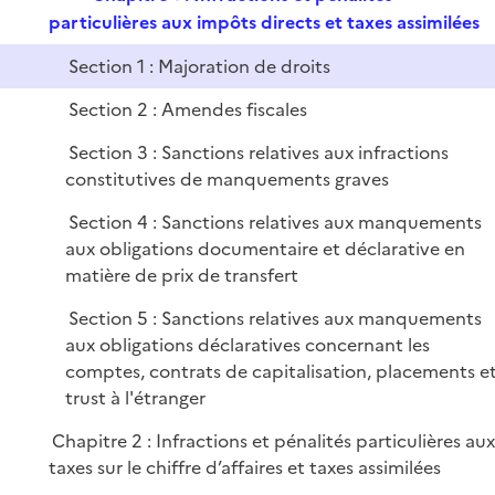
l
r
e
particulières aux impôts directs et taxes assimilées
i
p
e
Section 1 : Majoration de droits
l
r
i
Section 2 : Amendes fiscales
e
Section 3 : Sanctions relatives aux infractions
r
constitutives de manquements graves
Section 4 : Sanctions relatives aux manquements
aux obligations documentaire et déclarative en
matière de prix de transfert
Section 5 : Sanctions relatives aux manquements
aux obligations déclaratives concernant les
comptes, contrats de capitalisation, placements e
trust à l'étranger
Chapitre 2 : Infractions et pénalités particulières au
taxes sur le chiffre d’affaires et taxes assimilées