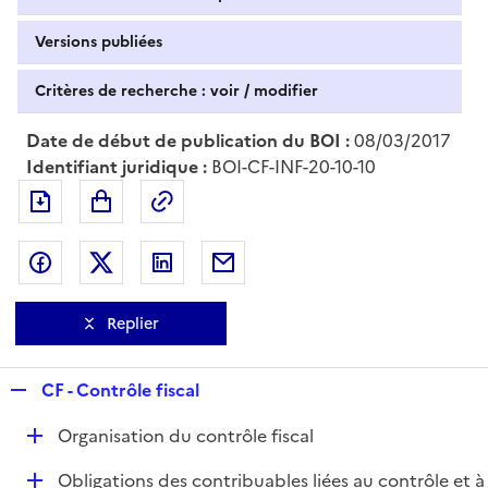
Versions publiées
Critères de recherche : voir / modifier
Date de début de publication du BOI :
08/03/2017
Identifiant juridique :
BOI-CF-INF-20-10-10
Exporter le document au format pdf
Permalien : adresse web de ce doc
Partager sur Facebook
Partager sur Twitter
Partager sur LinkedIn
Partager par messagerie
Replier
R
CF - Contrôle fiscal
e
D
Organisation du contrôle fiscal
p
é
l
D
Obligations des contribuables liées au contrôle et à
p