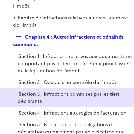
l
r
é
l'impôt
i
p
e
Chapitre 3 : Infractions relatives au recouvrement
l
r
de l'impôt
i
e
R
Chapitre 4 : Autres infractions et pénalités
r
e
communes
p
Section 1 : Infractions relatives aux documents ne
l
comportant pas d’éléments à retenir pour l’assiett
i
ou la liquidation de l’impôt
e
r
Section 2 : Obstacle au contrôle de l’impôt
Section 3 : Infractions commises par les tiers
déclarants
Section 4 : Infractions aux règles de facturation
Section 5 : Non respect des obligations de
déclaration ou paiement par voie électronique