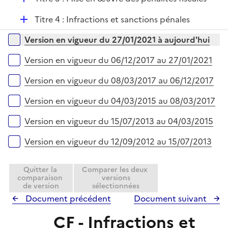
l
é
i
D
Titre 4 : Infractions et sanctions pénales
p
e
é
l
r
Versions sur la période
Version en vigueur du 27/01/2021 à aujourd'hui
p
i
l
e
Version en vigueur du 06/12/2017 au 27/01/2021
i
r
e
Version en vigueur du 08/03/2017 au 06/12/2017
r
Version en vigueur du 04/03/2015 au 08/03/2017
Version en vigueur du 15/07/2013 au 04/03/2015
Version en vigueur du 12/09/2012 au 15/07/2013
Quitter la
Comparer les deux
comparaison
versions
de version
sélectionnées
Document précédent
Document suivant
CF - Infractions et