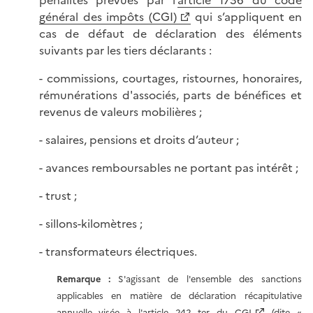
pénalités prévues par l’
article 1736 du code
général des impôts (CGI)
qui s’appliquent en
cas de défaut de déclaration des éléments
suivants par les tiers déclarants :
- commissions, courtages, ristournes, honoraires,
rémunérations d'associés, parts de bénéfices et
revenus de valeurs mobilières ;
- salaires, pensions et droits d’auteur ;
- avances remboursables ne portant pas intérêt ;
- trust ;
- sillons-kilomètres ;
- transformateurs électriques.
Remarque :
S'agissant de l'ensemble des sanctions
applicables en matière de déclaration récapitulative
annuelle visée à l'
article 242 ter du CGI
(dite «