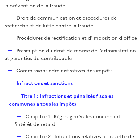
i
é
la prévention de la fraude
l
e
p
i
r
D
Droit de communication et procédures de
l
e
é
recherche et de lutte contre la fraude
i
r
p
e
D
Procédures de rectification et d'imposition d'office
l
r
é
i
D
Prescription du droit de reprise de l'administration
p
e
é
et garanties du contribuable
l
r
p
i
D
Commissions administratives des impôts
l
e
é
i
r
R
Infractions et sanctions
p
e
e
l
r
R
Titre 1 : Infractions et pénalités fiscales
p
i
e
communes a tous les impôts
l
e
p
i
r
D
Chapitre 1 : Règles générales concernant
l
e
é
l'intérêt de retard
i
r
p
e
D
Chapitre 2 : Infractions relatives a l’assiette de