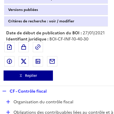
Versions publiées
Critères de recherche : voir / modifier
Date de début de publication du BOI :
27/01/2021
Identifiant juridique :
BOI-CF-INF-10-40-30
Exporter le document au format pdf
Permalien : adresse web de ce doc
Partager sur Facebook
Partager sur Twitter
Partager sur LinkedIn
Partager par messagerie
Replier
R
CF - Contrôle fiscal
e
D
Organisation du contrôle fiscal
p
é
l
D
Obligations des contribuables liées au contrôle et à
p