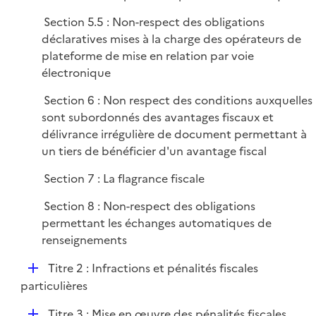
Section 5.5 : Non-respect des obligations
déclaratives mises à la charge des opérateurs de
plateforme de mise en relation par voie
électronique
Section 6 : Non respect des conditions auxquelles
sont subordonnés des avantages fiscaux et
délivrance irrégulière de document permettant à
un tiers de bénéficier d'un avantage fiscal
Section 7 : La flagrance fiscale
Section 8 : Non-respect des obligations
permettant les échanges automatiques de
renseignements
D
Titre 2 : Infractions et pénalités fiscales
é
particulières
p
D
Titre 3 : Mise en œuvre des pénalités fiscales