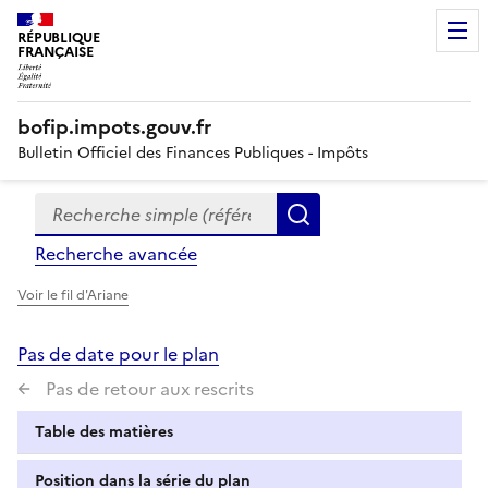
RÉPUBLIQUE
FRANÇAISE
bofip.impots.gouv.fr
Bulletin Officiel des Finances Publiques - Impôts
Recherche simple (références, mots clés, partie du titre
Formulaire
Rechercher
de
Recherche avancée
recherche
Voir le fil d'Ariane
Pas de date pour le plan
Pas de retour aux rescrits
Table des matières
Position dans la série du plan