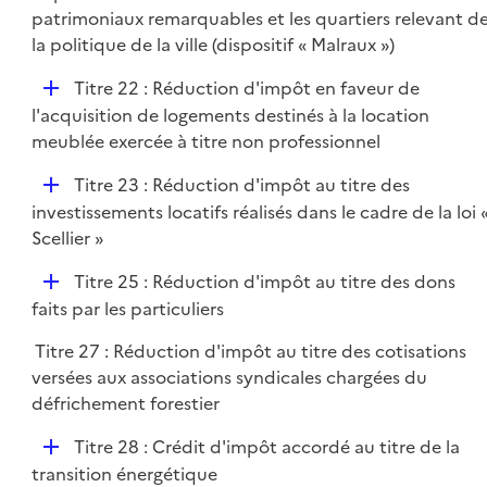
p
patrimoniaux remarquables et les quartiers relevant d
l
la politique de la ville (dispositif « Malraux »)
i
D
Titre 22 : Réduction d'impôt en faveur de
e
é
l'acquisition de logements destinés à la location
r
p
meublée exercée à titre non professionnel
l
D
Titre 23 : Réduction d'impôt au titre des
i
é
investissements locatifs réalisés dans le cadre de la loi 
e
p
Scellier »
r
l
D
Titre 25 : Réduction d'impôt au titre des dons
i
é
faits par les particuliers
e
p
r
Titre 27 : Réduction d'impôt au titre des cotisations
l
versées aux associations syndicales chargées du
i
défrichement forestier
e
r
D
Titre 28 : Crédit d'impôt accordé au titre de la
é
transition énergétique