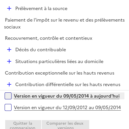
é
r
D
Prélèvement à la source
p
é
l
Paiement de l'impôt sur le revenu et des prélèvements
p
i
sociaux
l
e
i
r
Recouvrement, contrôle et contentieux
e
D
r
Décès du contribuable
é
D
Situations particulières liées au domicile
p
é
l
Contribution exceptionnelle sur les hauts revenus
p
i
l
e
D
Contribution différentielle sur les hauts revenus
i
r
é
Versions sur la période
e
Version en vigueur du 09/05/2014 à aujourd'hui
p
r
l
Version en vigueur du 12/09/2012 au 09/05/2014
i
e
Quitter la
Comparer les deux
r
comparaison
versions