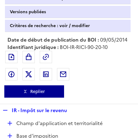
Versions publiées
Critères de recherche : voir / modifier
Date de début de publication du BOI :
09/05/2014
Identifiant juridique :
BOI-IR-RICI-90-20-10
Exporter le document au format pdf
Permalien : adresse web de ce doc
Partager sur Facebook
Partager sur Twitter
Partager sur LinkedIn
Partager par messagerie
Replier
R
IR - Impôt sur le revenu
e
D
Champ d'application et territorialité
p
é
l
D
Base d'imposition
p