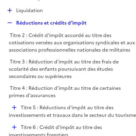
i
é
l
e
D
Liquidation
p
i
r
é
l
e
R
Réductions et crédits d'impôt
p
i
r
e
l
e
Titre 2 : Crédit d'impôt accordé au titre des
p
i
r
cotisations versées aux organisations syndicales et aux
l
e
associations professionnelles nationales de militaires
i
r
e
Titre 3 : Réduction d'impôt au titre des frais de
r
scolarité des enfants poursuivant des études
secondaires ou supérieures
Titre 4 : Réduction d'impôt au titre de certaines
primes d'assurances
D
Titre 5 : Réductions d'impôt au titre des
é
investissements et travaux dans le secteur du tourisme
p
D
Titre 6 : Crédit d'impôt au titre des
l
é
investissements forestiers