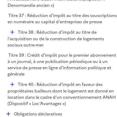
e
p
Denormandie ancien »)
r
l
Titre 37 : Réduction d'impôt au titre des souscriptions
i
en numéraire au capital d'entreprises de presse
e
r
D
Titre 38 : Réduction d'impôt au titre de
é
l'acquisition ou de la construction de logements
p
sociaux outre-mer
l
Titre 39 : Crédit d’impôt pour le premier abonnement
i
à un journal, à une publication périodique ou à un
e
service de presse en ligne d'information politique et
r
générale
D
Titre 40 : Réduction d’impôt en faveur des
é
propriétaires bailleurs dont le logement est donné en
p
location dans le cadre d’un conventionnement ANAH
l
(Dispositif « Loc’Avantages »)
i
D
Obligations déclaratives
e