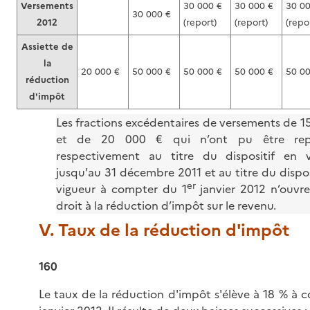
Versements
30 000 €
30 000 €
30 00
30 000 €
2012
(report)
(report)
(repo
Assiette de
la
20 000 €
50 000 €
50 000 €
50 000 €
50 00
réduction
d'impôt
Les fractions excédentaires de versements de 1
et de 20 000 € qui n’ont pu être rep
respectivement au titre du dispositif en v
jusqu'au 31 décembre 2011 et au titre du dispos
er
vigueur à compter du 1
janvier 2012 n’ouvr
droit à la réduction d’impôt sur le revenu.
V. Taux de la réduction d'impôt
160
Le taux de la réduction d'impôt s'élève à 18 % à 