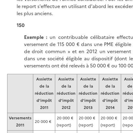
le report s'effectue en utilisant d'abord les excéden
les plus anciens.
150
Exemple :
un contribuable célibataire effect
versement de 115 000 € dans une PME éligible a
de droit commun » et en 2012 un versement
dans une société éligible au dispositif (dont l
versements ont été relevés à 50 000 € ou 100 00
Assiette
Assiette
Assiette
Assiette
Assi
de la
de la
de la
de la
de 
réduction
réduction
réduction
réduction
réduc
d'impôt
d'impôt
d'impôt
d'impôt
d'i
2011
2012
2013
2014
20
Versements
20 000 €
20 000 €
20 000 €
20 00
20 000 €
2011
(report)
(report)
(report)
(repo