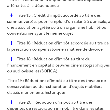
l
afférentes à la dépendance
i
e
D
Titre 15 : Crédit d'impôt accordé au titre des
r
é
sommes versées pour l'emploi d'un salarié à domicile, 
p
une association agréée ou à un organisme habilité ou
l
conventionné ayant le même objet
i
D
Titre 16 : Réduction d'impôt accordée au titre de
e
é
la prestation compensatoire en matière de divorce
r
p
D
Titre 18 : Réduction d'impôt au titre du
l
é
financement en capital d'œuvres cinématographiques
i
p
ou audiovisuelles (SOFICA)
e
l
r
Titre 19 : Réductions d'impôt au titre des travaux de
i
conservation ou de restauration d'objets mobiliers
e
classés monuments historiques
r
D
Titre 20 : Réduction d'impôt au titre des
é
dépenses de restauration immobilière dans les sites