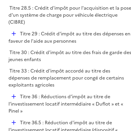
p
Titre 28.5 : Crédit d'impôt pour l'acquisition et la pos
l
d'un système de charge pour véhicule électrique
i
(CIBRE)
e
r
D
Titre 29 : Crédit d'impôt au titre des dépenses en
é
faveur de l'aide aux personnes
p
Titre 30 : Crédit d'impôt au titre des frais de garde de
l
jeunes enfants
i
e
Titre 33 : Crédit d'impôt accordé au titre des
r
dépenses de remplacement pour congé de certains
exploitants agricoles
D
Titre 36 : Réductions d’impôt au titre de
é
l’investissement locatif intermédiaire « Duflot » et «
p
Pinel »
l
D
Titre 36.5 : Réduction d'impôt au titre de
i
é
l'investissement locatif intermédiaire (dispositif «