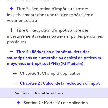
i
p
e
D
Titre 7 : Réduction d'impôt au titre des
l
r
é
investissements dans une résidence hôtelière à
i
p
vocation sociale
e
l
r
D
Titre 8 : Réduction d'impôt au titre des
i
é
investissements réalisés outre-mer par les personnes
e
p
physiques
r
l
R
Titre 9 : Réduction d'impôt au titre des
i
e
souscriptions en numéraire au capital de petites et
e
p
moyennes entreprises (PME) (RI Madelin)
r
l
D
Chapitre 1 : Champ d'application
i
é
e
R
Chapitre 2 : Calcul de la réduction d'impôt
p
r
e
l
Section 1 : Assiette et taux
p
i
l
e
D
Section 2 : Modalités d'application
i
r