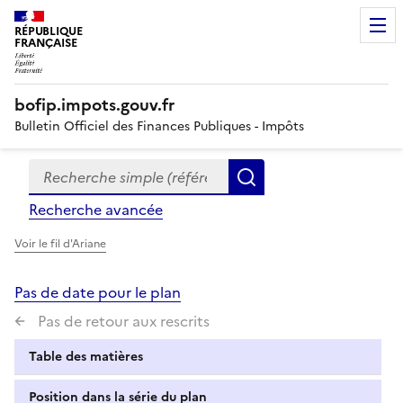
RÉPUBLIQUE
FRANÇAISE
bofip.impots.gouv.fr
Bulletin Officiel des Finances Publiques - Impôts
Recherche simple (références, mots clés, partie du titre
Formulaire
Rechercher
de
Recherche avancée
recherche
Voir le fil d'Ariane
Pas de date pour le plan
Pas de retour aux rescrits
Table des matières
Position dans la série du plan