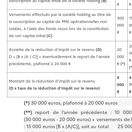
souscription au capital initial de la société holding
(B)
€
€
Versements effectués par la société holding au titre de
300
1
la souscription au capital de PME opérationnelles non
000
0
cotées, à l'aide des fonds reçus lors de la constitution
€
€
de son capital initial
(C)
2
Assiette de la réduction d'impôt sur le revenu
(D)
20
0
D = [B x (A / C)] + éventuellement le report de l'année
000
€
précédente, plafonné à 20 000 €
€
(*)
(
5
4
Montant de la réduction d'impôt sur le revenu
000
7
(D x taux de la réduction d'impôt sur le revenu)
€
€
(*)
30 000 euros, plafonné à 20 000 euros
(**)
report de l’année précédente : 10 000
(30 000 euros - 20 000 euros) + versements de 
: 15 000 euros [B x (A/C)], soit au total 25 00