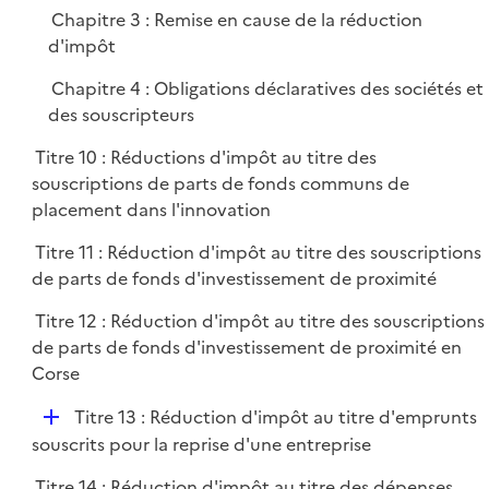
é
e
Chapitre 3 : Remise en cause de la réduction
p
r
d'impôt
l
i
Chapitre 4 : Obligations déclaratives des sociétés et
e
des souscripteurs
r
Titre 10 : Réductions d'impôt au titre des
souscriptions de parts de fonds communs de
placement dans l'innovation
Titre 11 : Réduction d'impôt au titre des souscriptions
de parts de fonds d'investissement de proximité
Titre 12 : Réduction d'impôt au titre des souscriptions
de parts de fonds d'investissement de proximité en
Corse
D
Titre 13 : Réduction d'impôt au titre d'emprunts
é
souscrits pour la reprise d'une entreprise
p
Titre 14 : Réduction d'impôt au titre des dépenses