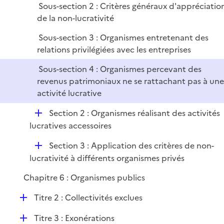
e
Sous-section 2 : Critères généraux d'appréciatio
r
de la non-lucrativité
Sous-section 3 : Organismes entretenant des
relations privilégiées avec les entreprises
Sous-section 4 : Organismes percevant des
revenus patrimoniaux ne se rattachant pas à une
activité lucrative
D
Section 2 : Organismes réalisant des activités
é
lucratives accessoires
p
D
Section 3 : Application des critères de non-
l
é
lucrativité à différents organismes privés
i
p
e
Chapitre 6 : Organismes publics
l
r
i
D
Titre 2 : Collectivités exclues
e
é
r
D
Titre 3 : Exonérations
p