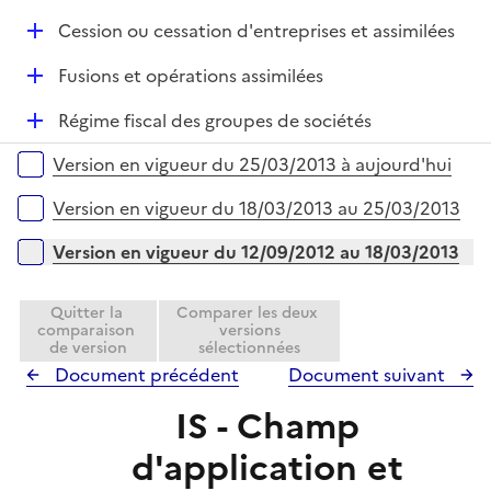
i
r
é
e
D
Cession ou cessation d'entreprises et assimilées
p
r
é
l
D
Fusions et opérations assimilées
p
i
é
l
e
D
Régime fiscal des groupes de sociétés
p
i
r
é
l
e
Versions sur la période
Version en vigueur du 25/03/2013 à aujourd'hui
p
i
r
l
e
Version en vigueur du 18/03/2013 au 25/03/2013
i
r
e
Version en vigueur du 12/09/2012 au 18/03/2013
r
Quitter la
Comparer les deux
comparaison
versions
de version
sélectionnées
Document précédent
Document suivant
IS - Champ
d'application et