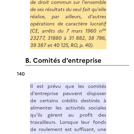
de droit commun sur l'ensemble
de ses résultats du seul fait qu'elle
réalise, par ailleurs, d'autres
opérations de caractère lucratif
os
(CE, arrêts du 7 mars 1960 n
23277, 31880 à 31 882, 38 786,
39 387 et 40 125, RO, p. 40).
B. Comités d'entreprise
140
Il est prévu que les comités
d'entreprise peuvent disposer
de certains crédits destinés à
alimenter les activités sociales
qu'ils gèrent au profit des
travailleurs. Lorsque leur fonds
de roulement est suffisant, une