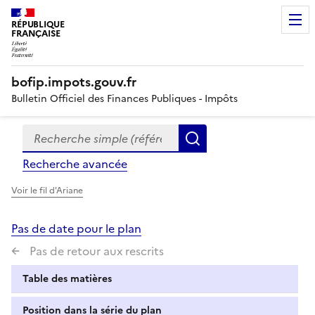
RÉPUBLIQUE
FRANÇAISE
bofip.impots.gouv.fr
Bulletin Officiel des Finances Publiques - Impôts
Recherche simple (références, mots clés, partie du titre
Formulaire
Rechercher
de
Recherche avancée
recherche
Voir le fil d'Ariane
Pas de date pour le plan
Pas de retour aux rescrits
Table des matières
Position dans la série du plan