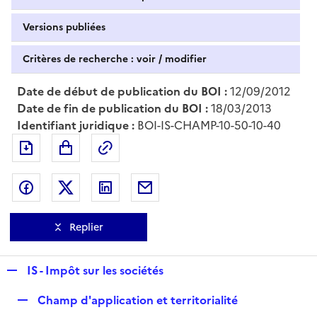
Versions publiées
Critères de recherche : voir / modifier
Date de début de publication du BOI :
12/09/2012
Date de fin de publication du BOI :
18/03/2013
Identifiant juridique :
BOI-IS-CHAMP-10-50-10-40
Exporter le document au format pdf
Permalien : adresse web de ce doc
Partager sur Facebook
Partager sur Twitter
Partager sur LinkedIn
Partager par messagerie
Replier
R
IS - Impôt sur les sociétés
e
R
Champ d'application et territorialité
p
e