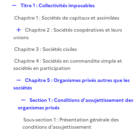
l
R
Titre 1 : Collectivités imposables
p
i
e
l
e
Chapitre 1 : Sociétés de capitaux et assimilées
p
i
r
l
e
D
Chapitre 2 : Sociétés coopératives et leurs
i
r
é
unions
e
p
r
Chapitre 3 : Sociétés civiles
l
i
Chapitre 4 : Sociétés en commandite simple et
e
sociétés en participation
r
R
Chapitre 5 : Organismes privés autres que les
e
sociétés
p
R
Section 1 : Conditions d'assujettissement des
l
e
organismes privés
i
p
e
Sous-section 1 : Présentation générale des
l
r
conditions d'assujettissement
i