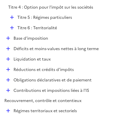
é
l
Titre 4 : Option pour l'impôt sur les sociétés
p
i
l
e
D
Titre 5 : Régimes particuliers
i
r
é
e
D
Titre 6 : Territorialité
p
r
é
l
D
Base d'imposition
p
i
é
l
e
D
Déficits et moins-values nettes à long terme
p
i
r
é
l
e
D
Liquidation et taux
p
i
r
é
l
e
D
Réductions et crédits d'impôts
p
i
r
é
l
e
D
Obligations déclaratives et de paiement
p
i
r
é
l
e
D
Contributions et impositions liées à l'IS
p
i
r
é
l
e
Recouvrement, contrôle et contentieux
p
i
r
l
e
D
Régimes territoriaux et sectoriels