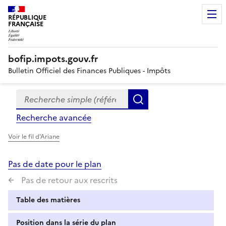
RÉPUBLIQUE
FRANÇAISE
bofip.impots.gouv.fr
Bulletin Officiel des Finances Publiques - Impôts
Recherche simple (références, mots clés, partie du titre
Formulaire
Rechercher
de
Recherche avancée
recherche
Voir le fil d'Ariane
Pas de date pour le plan
Pas de retour aux rescrits
Table des matières
Position dans la série du plan