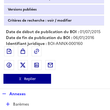
Versions publiées
Critères de recherche : voir / modifier
Date de début de publication du BOI :
01/07/2015
Date de fin de publication du BOI :
06/01/2016
Identifiant juridique :
BOI-ANNX-000160
Exporter le document au format pdf
Permalien : adresse web de ce doc
Partager sur Facebook
Partager sur Twitter
Partager sur LinkedIn
Partager par messagerie
Replier
R
Annexes
e
D
Barèmes
p
é