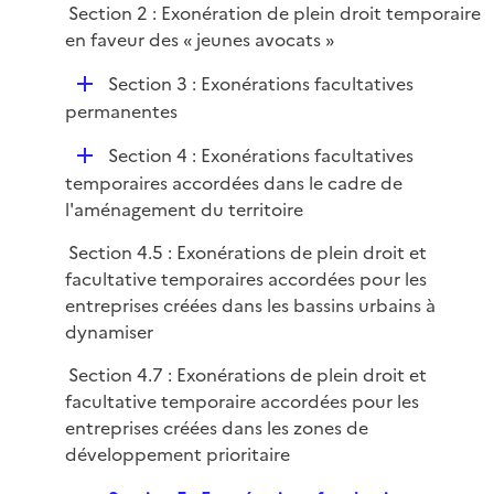
i
Section 2 : Exonération de plein droit temporaire
l
e
en faveur des « jeunes avocats »
i
r
e
D
Section 3 : Exonérations facultatives
r
é
permanentes
p
D
Section 4 : Exonérations facultatives
l
é
temporaires accordées dans le cadre de
i
p
l'aménagement du territoire
e
l
r
Section 4.5 : Exonérations de plein droit et
i
facultative temporaires accordées pour les
e
entreprises créées dans les bassins urbains à
r
dynamiser
Section 4.7 : Exonérations de plein droit et
facultative temporaire accordées pour les
entreprises créées dans les zones de
développement prioritaire