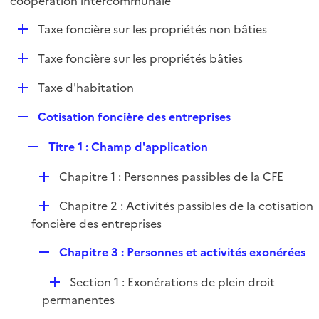
coopération intercommunale
l
p
i
D
Taxe foncière sur les propriétés non bâties
l
e
é
i
r
D
Taxe foncière sur les propriétés bâties
p
e
é
l
r
D
Taxe d'habitation
p
i
é
l
e
R
Cotisation foncière des entreprises
p
i
r
e
l
e
R
Titre 1 : Champ d'application
p
i
r
e
l
e
D
Chapitre 1 : Personnes passibles de la CFE
p
i
r
é
l
e
D
Chapitre 2 : Activités passibles de la cotisation
p
i
r
é
foncière des entreprises
l
e
p
i
r
R
Chapitre 3 : Personnes et activités exonérées
l
e
e
i
r
D
Section 1 : Exonérations de plein droit
p
e
é
permanentes
l
r
p