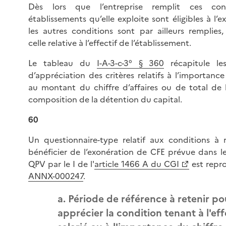
Dès lors que l’entreprise remplit ces cond
établissements qu’elle exploite sont éligibles à l’ex
les autres conditions sont par ailleurs remplie
celle relative à l’effectif de l’établissement.
Le tableau du
I-A-3-c-3° § 360
récapitule les
d’appréciation des critères relatifs à l’importance d
au montant du chiffre d’affaires ou de total de b
composition de la détention du capital.
60
Un questionnaire-type relatif aux conditions à 
bénéficier de l’exonération de CFE prévue dans le
QPV par le I de l'
article 1466 A du CGI
est repr
ANNX-000247
.
a. Période de référence à retenir po
apprécier la condition tenant à l'eff