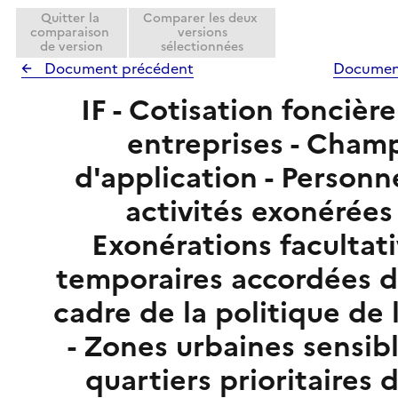
Quitter la
Comparer les deux
comparaison
versions
de version
sélectionnées
Document précédent
Documen
IF - Cotisation foncièr
entreprises - Cham
d'application - Personn
activités exonérées 
Exonérations facultat
temporaires accordées d
cadre de la politique de l
- Zones urbaines sensibl
quartiers prioritaires d