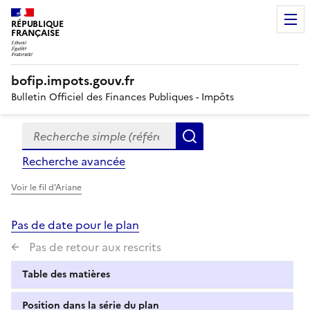
RÉPUBLIQUE
FRANÇAISE
bofip.impots.gouv.fr
Bulletin Officiel des Finances Publiques - Impôts
Recherche simple (références, mots clés, partie du titre
Formulaire
Rechercher
de
Recherche avancée
recherche
Voir le fil d'Ariane
Pas de date pour le plan
Pas de retour aux rescrits
Table des matières
Position dans la série du plan