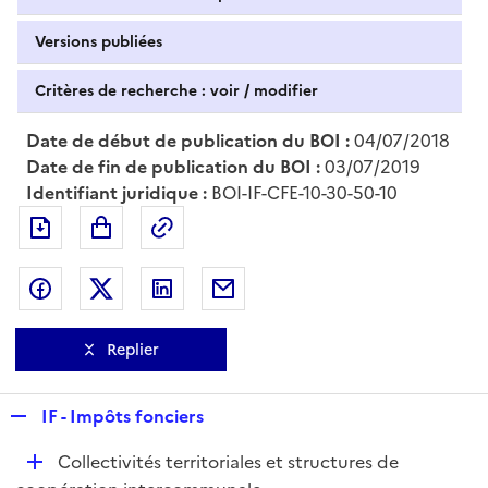
Versions publiées
Critères de recherche : voir / modifier
Date de début de publication du BOI :
04/07/2018
Date de fin de publication du BOI :
03/07/2019
Identifiant juridique :
BOI-IF-CFE-10-30-50-10
Exporter le document au format pdf
Permalien : adresse web de ce doc
Partager sur Facebook
Partager sur Twitter
Partager sur LinkedIn
Partager par messagerie
Replier
R
IF - Impôts fonciers
e
D
Collectivités territoriales et structures de
p
é