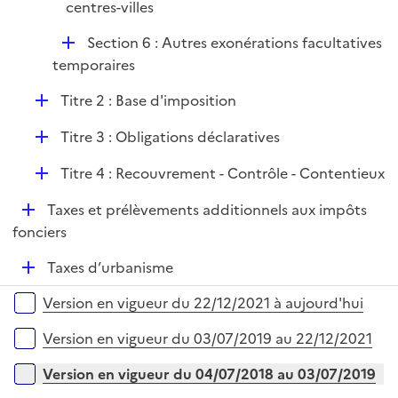
centres-villes
D
Section 6 : Autres exonérations facultatives
é
temporaires
p
D
Titre 2 : Base d'imposition
l
é
i
D
Titre 3 : Obligations déclaratives
p
e
é
l
r
D
Titre 4 : Recouvrement - Contrôle - Contentieux
p
i
é
l
e
D
Taxes et prélèvements additionnels aux impôts
p
i
r
é
fonciers
l
e
p
i
r
D
Taxes d’urbanisme
l
e
é
i
r
Versions sur la période
Version en vigueur du 22/12/2021 à aujourd'hui
p
e
l
r
Version en vigueur du 03/07/2019 au 22/12/2021
i
e
Version en vigueur du 04/07/2018 au 03/07/2019
r