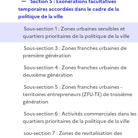
R
Section 5 : Exonérations facultatives
e
temporaires accordées dans le cadre de la
p
politique de la ville
l
Sous-section 1 : Zones urbaines sensibles et
i
quartiers prioritaires de la politique de la ville
e
r
Sous-section 3 : Zones franches urbaines de
première génération
Sous-section 4 : Zones franches urbaines de
deuxième génération
Sous-section 5 : Zones franches urbaines -
territoires entrepreneurs (ZFU-TE) de troisième
génération
Sous-section 6 : Activités commerciales dans les
quartiers prioritaires de la politique de la ville
sou-section 7 : Zones de revitalisation des