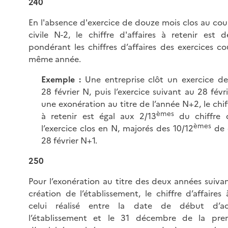
240
En l'absence d'exercice de douze mois clos au cou
civile N-2, le chiffre d'affaires à retenir est 
pondérant les chiffres d’affaires des exercices c
même année.
Exemple :
Une entreprise clôt un exercice d
28 février N, puis l’exercice suivant au 28 févr
une exonération au titre de l’année N+2, le chiff
èmes
à retenir est égal aux 2/13
du chiffre d
èmes
l’exercice clos en N, majorés des 10/12
de c
28 février N+1.
250
Pour l’exonération au titre des deux années suivan
création de l’établissement, le chiffre d’affaires 
celui réalisé entre la date de début d’ac
l’établissement et le 31 décembre de la pre