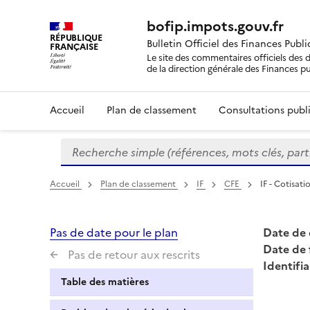
bofip.impots.gouv.fr
RÉPUBLIQUE
Bulletin Officiel des Finances Publ
FRANÇAISE
Le site des commentaires officiels des d
de la direction générale des Finances p
Accueil
Plan de classement
Consultations publi
Recherche simple (références, mots clés, partie 
Formulaire
de
recherche
Accueil
Plan de classement
IF
CFE
IF - Cotisat
Pas de date pour le plan
Date de 
Date de 
Pas de retour aux rescrits
Identifia
Table des matières