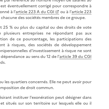
écié par référence au nombre moyen de salariés au
e est éventuellement corrigé pour correspondre à
onné à l'
article 223 A du CGI
ou à l'
article 223
 de chacune des sociétés membres de ce groupe.
nt 25 % ou plus du capital ou des droits de vote
u plusieurs entreprises ne répondant pas aux
ation de ce pourcentage, les participations des
ent à risques, des sociétés de développement
 unipersonnelles d'investissement à risque ne sont
de dépendance au sens du 12 de l'
article 39 du CGI
nds.
 ou les quartiers concernés. Elle ne peut avoir pour
d'imposition de droit commun.
irant instituer l'exonération peut désigner dans
 situés sur son territoire sur lesquels elle ou il