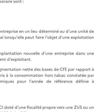
oraire sont :
l
p
a
a
p
g
a
e
g
 entreprise en un lieu déterminé ou d'une unité de
e
lorsqu'elle peut faire l'objet d'une exploitation
implantation nouvelle d'une entreprise dans une
nt d'exploitant.
ugmentation nette des bases de CFE par rapport à
 prix à la consommation hors tabac constatée par
nomiques pour l'année de référence définie à
 doté d'une fiscalité propre vers une ZUS ou un