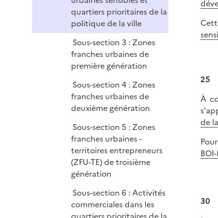
urbaines sensibles et
déve
quartiers prioritaires de la
Cett
politique de la ville
sens
Sous-section 3 : Zones
franches urbaines de
première génération
25
Sous-section 4 : Zones
franches urbaines de
À c
deuxième génération
s'ap
de l
Sous-section 5 : Zones
franches urbaines -
Pour
territoires entrepreneurs
BOI-
(ZFU-TE) de troisième
génération
Sous-section 6 : Activités
30
commerciales dans les
quartiers prioritaires de la