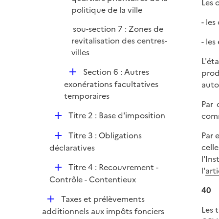
Les 
politique de la ville
- le
sou-section 7 : Zones de
revitalisation des centres-
- le
villes
L'ét
D
Section 6 : Autres
prod
é
exonérations facultatives
auto
p
temporaires
Par 
l
D
Titre 2 : Base d'imposition
comm
i
é
e
D
Par 
Titre 3 : Obligations
p
r
é
cell
déclaratives
l
p
l'In
i
D
Titre 4 : Recouvrement -
l
l'
art
e
é
Contrôle - Contentieux
i
r
40
p
e
D
Taxes et prélèvements
l
r
Les 
é
additionnels aux impôts fonciers
i