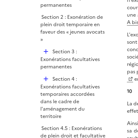
n'ex
p
permanentes
e
cour
l
r
une 
Section 2 : Exonération de
i
A bi
plein droit temporaire en
e
faveur des « jeunes avocats
r
L'ex
»
sont
cond
D
Section 3 :
soci
é
Exonérations facultatives
régi
p
permanentes
pas 
l
D
Section 4 :
en
i
é
Exonérations facultatives
e
10
p
temporaires accordées
r
l
dans le cadre de
La d
i
l'aménagement du
effe
e
territoire
r
Ains
Section 4.5 : Exonérations
sa d
de plein droit et facultative