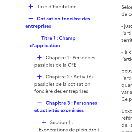
p
e
D
Taxe d'habitation
Selon
l
r
é
de c
i
R
Cotisation foncière des
p
e
e
entreprises
- ju
l
r
p
l'
art
i
R
Titre 1 : Champ
l
terri
e
e
d'application
i
r
p
- à 
e
D
Chapitre 1 : Personnes
l
l’
art
r
é
passibles de la CFE
i
peuv
p
e
D
Chapitre 2 : Activités
l'
art
l
r
é
passibles de la cotisation
quar
i
p
foncière des entreprises
vari
e
l
Ce p
r
R
Chapitre 3 : Personnes
i
e
et activités exonérées
L'ex
e
p
réfé
r
D
Section 1 :
l
de l
é
Exonérations de plein droit
i