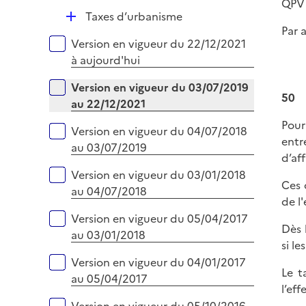
QPV 
p
e
D
Taxes d’urbanisme
l
r
Par 
é
i
Versions sur la période
Version en vigueur du 22/12/2021
p
e
à aujourd'hui
l
r
i
Version en vigueur du 03/07/2019
50
e
au 22/12/2021
r
Pour
Version en vigueur du 04/07/2018
entr
au 03/07/2019
d’af
Version en vigueur du 03/01/2018
Ces 
au 04/07/2018
de l
Version en vigueur du 05/04/2017
Dès 
au 03/01/2018
si l
Version en vigueur du 04/01/2017
Le t
au 05/04/2017
l’ef