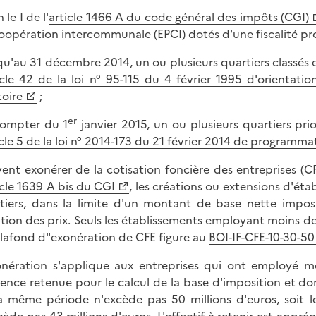
 le I de l'
article 1466 A du code général des impôts (CGI)
oopération intercommunale (EPCI) dotés d'une fiscalité propr
squ'au 31 décembre 2014, un ou plusieurs quartiers classés 
icle 42 de la loi n° 95-115 du 4 février 1995 d'orienta
toire
;
er
compter du 1
janvier 2015, un ou plusieurs quartiers prior
icle 5 de la loi n° 2014-173 du 21 février 2014 de programmat
ent exonérer de la cotisation foncière des entreprises (CF
icle 1639 A bis du CGI
, les créations ou extensions d'éta
tiers, dans la limite d'un montant de base nette impo
ation des prix. Seuls les établissements employant moins de
lafond d"exonération de CFE figure au
BOI-IF-CFE-10-30-50
onération s'applique aux entreprises qui ont employé m
rence retenue pour le calcul de la base d'imposition et dont
a même période n'excède pas 50 millions d'euros, soit l