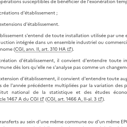
opérations susceptibles de bénéficier de l'exonération temp
s créations d'établissement ;
s extensions d'établissement.
ablissement s'entend de toute installation utilisée par une
uction intégrée dans un ensemble industriel ou commercial 
nome (
CGI, ann. II, art. 310 HA
).
création d'établissement, il convient d'entendre toute 
une dès lors qu'elle ne s'analyse pas comme un changeme
extension d'établissement, il convient d'entendre toute a
es de l'année précédente multipliées par la variation des
stitut national de la statistique et des études éco
icle 1467 A du CGI
(
CGI, art. 1466 A, II-al. 3
).
transferts au sein d'une même commune ou d'un même EPCI