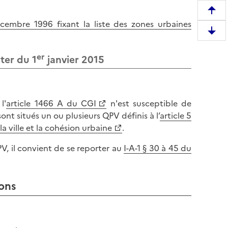
R
embre 1996 fixant la liste des zones urbaines
e
D
m
e
o
er
ter du 1
janvier 2015
s
n
c
t
e
e
n
r
l'
article 1466 A du CGI
n'est susceptible de
d
e
ont situés un ou plusieurs QPV définis à l’
article 5
r
n
a ville et la cohésion urbaine
.
e
h
e
QPV, il convient de se reporter au
I-A-1 § 30 à 45 du
a
n
u
b
t
a
ions
d
s
e
d
l
e
a