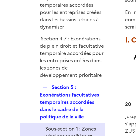
souh
temporaires accordées
pour les entreprises créées
En r
dans les bassins urbains à
comm
dynamiser
sera
I. 
Section 4.7 : Exonérations
de plein droit et facultative
temporaire accordées pour
les entreprises créées dans
les zones de
développement prioritaire
R
Section 5 :
e
Exonérations facultatives
p
temporaires accordées
20
l
dans le cadre de la
i
Jusq
politique de la ville
e
s'ap
Sous-section 1 : Zones
r
ZUS 