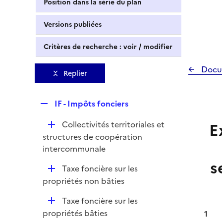
Position dans la série du plan
Versions publiées
Critères de recherche : voir / modifier
Docu
Replier
R
IF - Impôts fonciers
e
D
Collectivités territoriales et
E
p
é
structures de coopération
l
p
intercommunale
i
l
s
e
D
Taxe foncière sur les
i
r
é
propriétés non bâties
e
p
r
D
Taxe foncière sur les
l
é
propriétés bâties
1
i