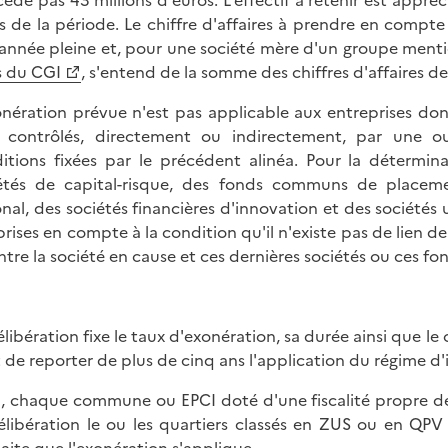
cède pas 43 millions d'euros. L'effectif à retenir est appr
s de la période. Le chiffre d'affaires à prendre en compt
année pleine et, pour une société mère d'un groupe menti
s du CGI
, s'entend de la somme des chiffres d'affaires
onération prévue n'est pas applicable aux entreprises do
 contrôlés, directement ou indirectement, par une o
itions fixées par le précédent alinéa. Pour la détermin
étés de capital-risque, des fonds communs de placem
onal, des sociétés financières d'innovation et des sociétés
prises en compte à la condition qu'il n'existe pas de lien 
tre la société en cause et ces dernières sociétés ou ces fo
élibération fixe le taux d'exonération, sa durée ainsi que le
t de reporter de plus de cinq ans l'application du régime 
i, chaque commune ou EPCI doté d'une fiscalité propre dés
élibération le ou les quartiers classés en ZUS ou en QPV et