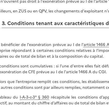
n'ouvrent pas droit à l'exonération prévue au I de l'article
ailleurs, en ZUS ou en QPV, les changements d'exploitant n'
3. Conditions tenant aux caractéristiques d
 bénéficier de l'exonération prévue au I de l'
article 1466 
eprise répondant à certaines conditions relatives à l'impor
faires ou de total de bilan et à la composition du capital.
conditions sont cumulatives : si l'une d'entre elles fait déf
'exonération de CFE prévue au I de l'article 1466 A du CGI.
lors que l’entreprise remplit ces conditions, les établisseme
es autres conditions sont par ailleurs remplies, notamment cell
ableau du
I-A-3-c-3° § 360
récapitule les conditions d’app
fectif, au montant du chiffre d’affaires ou de total de bilan 