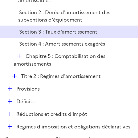
amortissables
l
e
i
r
Section 2 : Durée d'amortissement des
e
subventions d'équipement
r
Section 3 : Taux d'amortissement
Section 4 : Amortissements exagérés
D
Chapitre 5 : Comptabilisation des
é
amortissements
p
D
Titre 2 : Régimes d'amortissement
l
é
i
D
Provisions
p
e
é
l
r
D
Déficits
p
i
é
l
e
D
Réductions et crédits d'impôt
p
i
r
é
l
e
D
Régimes d'imposition et obligations déclaratives
p
i
r
é
l