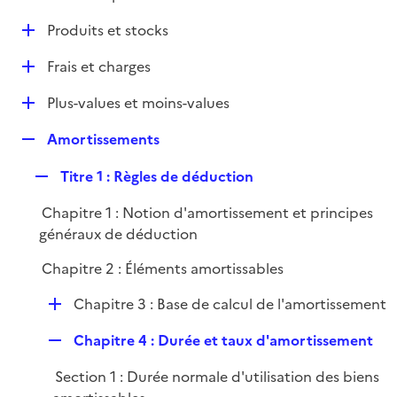
i
é
l
e
D
Produits et stocks
p
i
r
é
l
e
D
Frais et charges
p
i
r
é
l
e
D
Plus-values et moins-values
p
i
r
é
l
e
R
Amortissements
p
i
r
e
l
e
R
Titre 1 : Règles de déduction
p
i
r
e
l
e
Chapitre 1 : Notion d'amortissement et principes
p
i
r
généraux de déduction
l
e
i
r
Chapitre 2 : Éléments amortissables
e
r
D
Chapitre 3 : Base de calcul de l'amortissement
é
R
Chapitre 4 : Durée et taux d'amortissement
p
e
l
Section 1 : Durée normale d'utilisation des biens
p
i