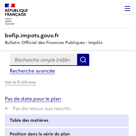
RÉPUBLIQUE
FRANÇAISE
bofip.impots.gouv.fr
Bulletin Officiel des Finances Publiques - Impôts
Recherche simple (références, mots clés, partie du titre
Formulaire
Rechercher
de
Recherche avancée
recherche
Voir le fil d'Ariane
Pas de date pour le plan
Pas de retour aux rescrits
Table des matières
Position dans la série du plan