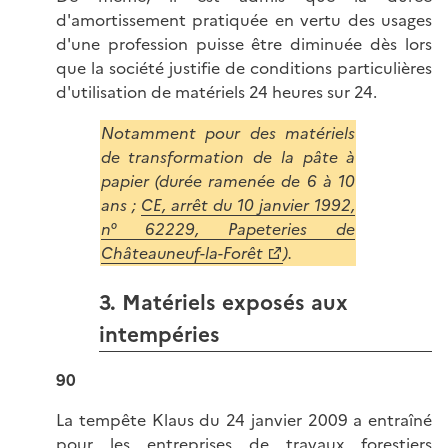
d'amortissement pratiquée en vertu des usages
d'une profession puisse être diminuée dès lors
que la société justifie de conditions particulières
d'utilisation de matériels 24 heures sur 24.
Notamment pour des matériels
de transformation de la pâte à
papier (durée ramenée de 6 à 10
ans ;
CE, arrêt du 10 janvier 1992,
n° 62229, Papeteries de
Châteauneuf-la-Forêt
).
3. Matériels exposés aux
intempéries
90
La tempête Klaus du 24 janvier 2009 a entraîné
pour les entreprises de travaux forestiers