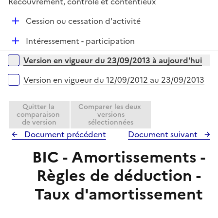
e
Recouvrement, contrôle et contentieux
p
i
r
l
e
D
Cession ou cessation d'activité
i
r
é
e
D
Intéressement - participation
p
r
é
l
Versions sur la période
Version en vigueur du 23/09/2013 à aujourd'hui
p
i
l
e
Version en vigueur du 12/09/2012 au 23/09/2013
i
r
e
Quitter la
Comparer les deux
r
comparaison
versions
de version
sélectionnées
Document précédent
Document suivant
BIC - Amortissements -
Règles de déduction -
Taux d'amortissement