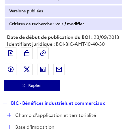
Versions publiées
Critères de recherche : voir / modifier
Date de début de publication du BOI :
23/09/2013
Identifiant juridique :
BOI-BIC-AMT-10-40-30
Exporter le document au format pdf
Permalien : adresse web de ce doc
Partager sur Facebook
Partager sur Twitter
Partager sur LinkedIn
Partager par messagerie
Replier
R
BIC - Bénéfices industriels et commerciaux
e
D
Champ d'application et territorialité
p
é
l
D
Base d'imposition
p