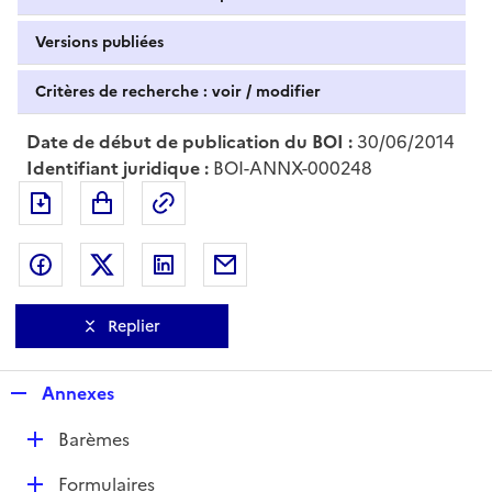
Versions publiées
Critères de recherche : voir / modifier
Date de début de publication du BOI :
30/06/2014
Identifiant juridique :
BOI-ANNX-000248
Exporter le document au format pdf
Permalien : adresse web de ce doc
Partager sur Facebook
Partager sur Twitter
Partager sur LinkedIn
Partager par messagerie
Replier
R
Annexes
e
D
Barèmes
p
é
l
D
Formulaires
p