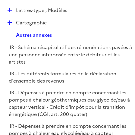
i
é
l
e
D
Lettres-type ; Modèles
p
i
r
é
l
e
D
Cartographie
p
i
r
é
l
e
R
Autres annexes
p
i
r
e
l
e
IR - Schéma récapitulatif des rémunérations payées à
p
i
r
une personne interposée entre le débiteur et les
l
e
artistes
i
r
e
IR - Les différents formulaires de la déclaration
r
d'ensemble des revenus
IR - Dépenses à prendre en compte concernant les
pompes à chaleur géothermiques eau glycolée/eau à
capteur vertical - Crédit d'impôt pour la transition
énergétique (CGI, art. 200 quater)
IR - Dépenses à prendre en compte concernant les
pompes à chaleur eau glycolée/eau à capteur