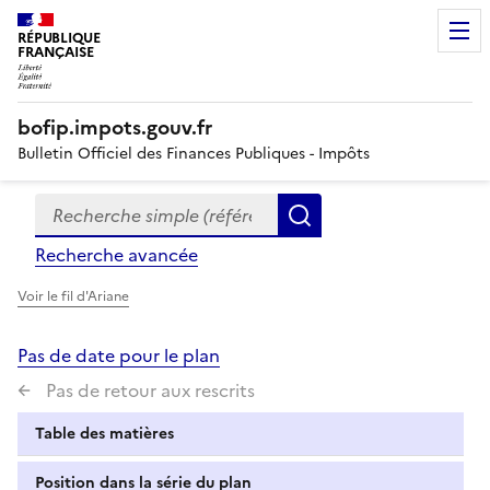
RÉPUBLIQUE
FRANÇAISE
bofip.impots.gouv.fr
Bulletin Officiel des Finances Publiques - Impôts
Recherche simple (références, mots clés, partie du titre
Formulaire
Rechercher
de
Recherche avancée
recherche
Voir le fil d'Ariane
Pas de date pour le plan
Pas de retour aux rescrits
Table des matières
Position dans la série du plan