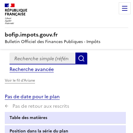
RÉPUBLIQUE
FRANÇAISE
bofip.impots.gouv.fr
Bulletin Officiel des Finances Publiques - Impôts
Recherche simple (références, mots clés, partie du titre
Formulaire
Rechercher
de
Recherche avancée
recherche
Voir le fil d'Ariane
Pas de date pour le plan
Pas de retour aux rescrits
Table des matières
Position dans la série du plan