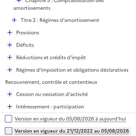
D
Chapitre 5 : Comptabilisation des
p
i
é
amortissements
l
e
p
i
r
D
Titre 2 : Régimes d'amortissement
l
e
é
i
r
D
Provisions
p
e
é
l
r
D
Déficits
p
i
é
l
e
D
Réductions et crédits d'impôt
p
i
r
é
l
e
D
Régimes d'imposition et obligations déclaratives
p
i
r
é
l
e
Recouvrement, contrôle et contentieux
p
i
r
l
e
D
Cession ou cessation d'activité
i
r
é
e
D
Intéressement - participation
p
r
é
l
Versions sur la période
Version en vigueur du 05/08/2026 à aujourd'hui
p
i
l
e
Version en vigueur du 21/12/2022 au 05/08/2026
i