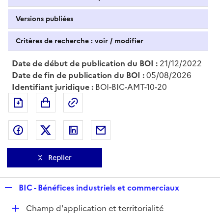
Versions publiées
Critères de recherche : voir / modifier
Date de début de publication du BOI :
21/12/2022
Date de fin de publication du BOI :
05/08/2026
Identifiant juridique :
BOI-BIC-AMT-10-20
Exporter le document au format pdf
Permalien : adresse web de ce doc
Partager sur Facebook
Partager sur Twitter
Partager sur LinkedIn
Partager par messagerie
Replier
R
BIC - Bénéfices industriels et commerciaux
e
D
Champ d'application et territorialité
p
é