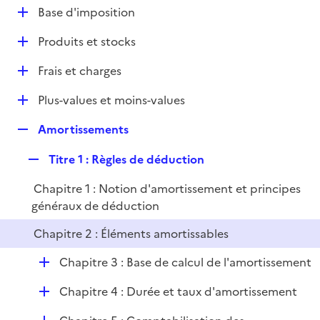
l
D
Base d'imposition
p
i
é
l
e
D
Produits et stocks
p
i
r
é
l
e
D
Frais et charges
p
i
r
é
l
e
D
Plus-values et moins-values
p
i
r
é
l
e
R
Amortissements
p
i
r
e
l
e
R
Titre 1 : Règles de déduction
p
i
r
e
l
e
Chapitre 1 : Notion d'amortissement et principes
p
i
r
généraux de déduction
l
e
i
r
Chapitre 2 : Éléments amortissables
e
r
D
Chapitre 3 : Base de calcul de l'amortissement
é
D
Chapitre 4 : Durée et taux d'amortissement
p
é
l