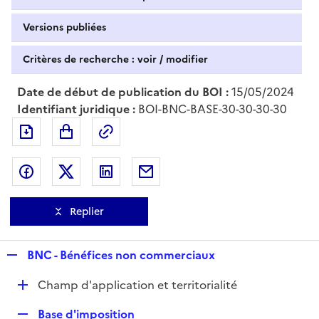
Versions publiées
Critères de recherche : voir / modifier
Date de début de publication du BOI :
15/05/2024
Identifiant juridique :
BOI-BNC-BASE-30-30-30-30
Exporter le document au format pdf
Permalien : adresse web de ce doc
Partager sur Facebook
Partager sur Twitter
Partager sur LinkedIn
Partager par messagerie
Replier
R
BNC - Bénéfices non commerciaux
e
D
Champ d'application et territorialité
p
é
l
R
Base d'imposition
p