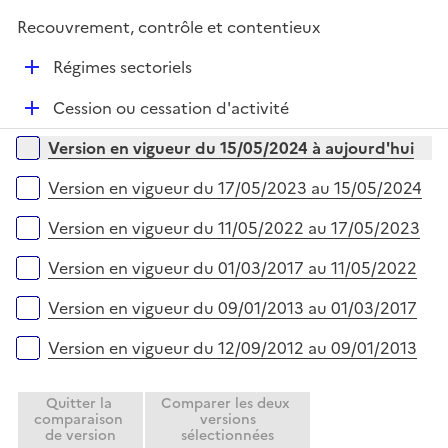
é
Recouvrement, contrôle et contentieux
p
l
D
Régimes sectoriels
i
é
e
D
Cession ou cessation d'activité
p
r
é
l
Versions sur la période
Version en vigueur du 15/05/2024 à aujourd'hui
p
i
l
e
Version en vigueur du 17/05/2023 au 15/05/2024
i
r
e
Version en vigueur du 11/05/2022 au 17/05/2023
r
Version en vigueur du 01/03/2017 au 11/05/2022
Version en vigueur du 09/01/2013 au 01/03/2017
Version en vigueur du 12/09/2012 au 09/01/2013
Quitter la
Comparer les deux
comparaison
versions
de version
sélectionnées