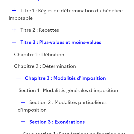
i
e
l
e
D
Titre 1 : Règles de détermination du bénéfice
p
i
r
é
imposable
l
e
p
i
r
D
Titre 2 : Recettes
l
e
é
i
r
R
Titre 3 : Plus-values et moins-values
p
e
e
l
r
Chapitre 1 : Définition
p
i
l
e
Chapitre 2 : Détermination
i
r
e
R
Chapitre 3 : Modalités d'imposition
r
e
Section 1 : Modalités générales d'imposition
p
l
D
Section 2 : Modalités particulières
i
é
d'imposition
e
p
r
R
Section 3 : Exonérations
l
e
i