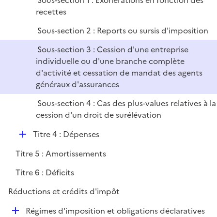
Sous-section 1 : Exonérations en fonction des
p
e
recettes
l
r
i
Sous-section 2 : Reports ou sursis d'imposition
e
Sous-section 3 : Cession d'une entreprise
r
individuelle ou d'une branche complète
d'activité et cessation de mandat des agents
généraux d'assurances
Sous-section 4 : Cas des plus-values relatives à la
cession d'un droit de surélévation
D
Titre 4 : Dépenses
é
Titre 5 : Amortissements
p
l
Titre 6 : Déficits
i
Réductions et crédits d'impôt
e
r
D
Régimes d'imposition et obligations déclaratives