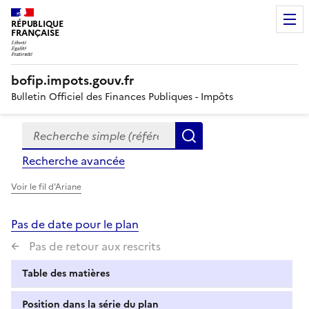
RÉPUBLIQUE
FRANÇAISE
bofip.impots.gouv.fr
Bulletin Officiel des Finances Publiques - Impôts
Recherche simple (références, mots clés, partie du titre
Formulaire
Rechercher
de
Recherche avancée
recherche
Voir le fil d'Ariane
Pas de date pour le plan
Pas de retour aux rescrits
Table des matières
Position dans la série du plan