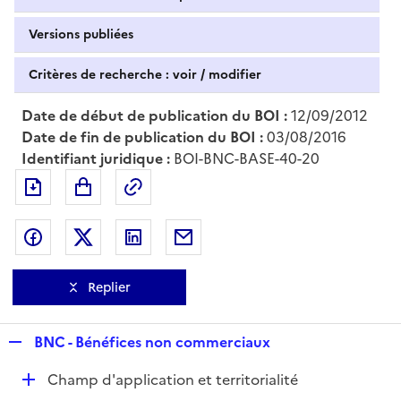
Versions publiées
Critères de recherche : voir / modifier
Date de début de publication du BOI :
12/09/2012
Date de fin de publication du BOI :
03/08/2016
Identifiant juridique :
BOI-BNC-BASE-40-20
Exporter le document au format pdf
Permalien : adresse web de ce doc
Partager sur Facebook
Partager sur Twitter
Partager sur LinkedIn
Partager par messagerie
Replier
R
BNC - Bénéfices non commerciaux
e
D
Champ d'application et territorialité
p
é