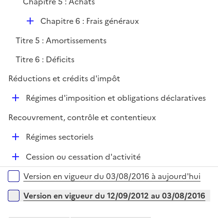
Chapitre 5 : Achats
D
Chapitre 6 : Frais généraux
é
Titre 5 : Amortissements
p
l
Titre 6 : Déficits
i
Réductions et crédits d'impôt
e
r
D
Régimes d'imposition et obligations déclaratives
é
Recouvrement, contrôle et contentieux
p
l
D
Régimes sectoriels
i
é
e
D
Cession ou cessation d'activité
p
r
é
l
Versions sur la période
Version en vigueur du 03/08/2016 à aujourd'hui
p
i
l
e
Version en vigueur du 12/09/2012 au 03/08/2016
i
r
e