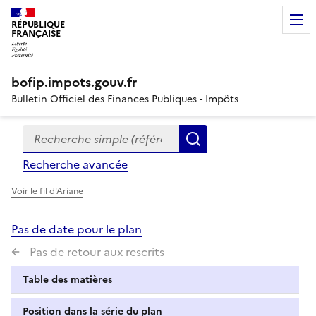
RÉPUBLIQUE
FRANÇAISE
bofip.impots.gouv.fr
Bulletin Officiel des Finances Publiques - Impôts
Recherche simple (références, mots clés, partie du titre
Formulaire
Rechercher
de
Recherche avancée
recherche
Voir le fil d'Ariane
Pas de date pour le plan
Pas de retour aux rescrits
Table des matières
Position dans la série du plan