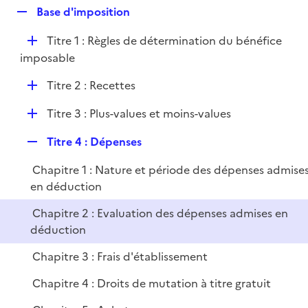
l
R
Base d'imposition
p
i
e
l
e
D
Titre 1 : Règles de détermination du bénéfice
p
i
r
é
imposable
l
e
p
i
r
D
Titre 2 : Recettes
l
e
é
i
r
D
Titre 3 : Plus-values et moins-values
p
e
é
l
r
R
Titre 4 : Dépenses
p
i
e
l
e
Chapitre 1 : Nature et période des dépenses admise
p
i
r
en déduction
l
e
i
r
Chapitre 2 : Evaluation des dépenses admises en
e
déduction
r
Chapitre 3 : Frais d'établissement
Chapitre 4 : Droits de mutation à titre gratuit