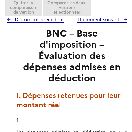
Quitter la
Comparer les deux
r
comparaison
versions
de version
sélectionnées
Document précédent
Document suivant
BNC – Base
d'imposition –
Évaluation des
dépenses admises en
déduction
I. Dépenses retenues pour leur
montant réel
1