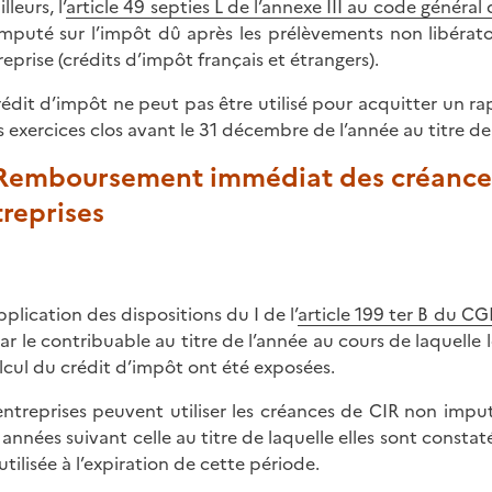
illeurs, l’
article 49 septies L de l’annexe III au code général
imputé sur l’impôt dû après les prélèvements non libérato
reprise (crédits d’impôt français et étrangers).
rédit d’impôt ne peut pas être utilisé pour acquitter un ra
s exercices clos avant le 31 décembre de l’année au titre de 
. Remboursement immédiat des créances
reprises
pplication des dispositions du I de l’
article 199 ter B du CG
ar le contribuable au titre de l’année au cours de laquell
alcul du crédit d’impôt ont été exposées.
entreprises peuvent utiliser les créances de CIR non impu
s années suivant celle au titre de laquelle elles sont cons
utilisée à l’expiration de cette période.