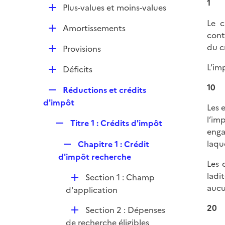
l
1
e
D
Plus-values et moins-values
p
i
r
é
l
Le c
e
D
Amortissements
p
i
cont
r
é
l
e
du c
D
Provisions
p
i
r
é
l
L’im
e
D
Déficits
p
i
r
é
l
10
e
R
Réductions et crédits
p
i
r
e
d'impôt
l
Les 
e
p
i
l’im
r
R
Titre 1 : Crédits d'impôt
l
e
enga
e
i
r
laqu
R
Chapitre 1 : Crédit
p
e
e
d'impôt recherche
l
r
Les 
p
i
ladi
D
Section 1 : Champ
l
e
aucu
é
d'application
i
r
p
e
20
D
Section 2 : Dépenses
l
r
é
de recherche éligibles