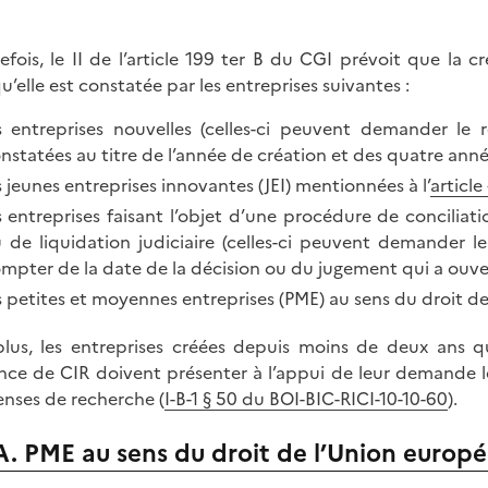
efois, le II de l’article 199 ter B du CGI prévoit que l
qu’elle est constatée par les entreprises suivantes :
s entreprises nouvelles (celles-ci peuvent demander 
nstatées au titre de l’année de création et des quatre anné
s jeunes entreprises innovantes (JEI) mentionnées à l’
article
s entreprises faisant l’objet d’une procédure de concilia
 de liquidation judiciaire (celles-ci peuvent demander 
mpter de la date de la décision ou du jugement qui a ouver
s petites et moyennes entreprises (PME) au sens du droit d
lus, les entreprises créées depuis moins de deux ans q
nce de CIR doivent présenter à l’appui de leur demande les 
nses de recherche (
I-B-1 § 50 du BOI-BIC-RICI-10-10-60
).
A. PME au sens du droit de l’Union europ