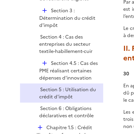
i
Par a
p
e
est 
D
Section 3 :
l
r
l’ent
é
Détermination du crédit
i
p
d'impôt
e
Le c
l
r
à de
Section 4 : Cas des
i
entreprises du secteur
e
II
textile-habillement-cuir
r
ent
D
Section 4.5 : Cas des
é
PME réalisant certaines
30
p
dépenses d'innovation
l
En a
Section 5 : Utilisation du
i
dû p
crédit d'impôt
e
le c
r
Section 6 : Obligations
Les 
déclaratives et contrôle
troi
non 
D
Chapitre 1.5 : Crédit