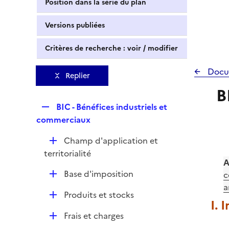
Position dans la série du plan
Versions publiées
Critères de recherche : voir / modifier
Docu
Replier
B
R
BIC - Bénéfices industriels et
e
commerciaux
p
D
Champ d'application et
l
é
territorialité
i
A
p
e
D
Base d'imposition
c
l
r
é
a
i
D
Produits et stocks
p
e
I. 
é
l
r
D
Frais et charges
p
i
é