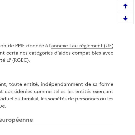
R
e
D
m
e
o
s
n
c
t
tion de PME donnée à l’
annexe I au règlement (UE)
e
e
nt certaines catégories d’aides compatibles avec
n
r
ité
(RGEC).
d
e
r
n
e
h
ment, toute entité, indépendamment de sa forme
e
a
 considérées comme telles les entités exerçant
n
u
ividuel ou familial, les sociétés de personnes ou les
b
t
ue.
a
d
s
e
n européenne
d
l
e
a