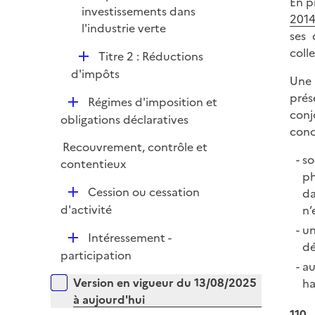
En pr
p
investissements dans
2014
l
l'industrie verte
ses 
i
coll
D
Titre 2 : Réductions
e
é
d'impôts
r
Une 
p
prés
D
Régimes d'imposition et
l
conj
é
obligations déclaratives
i
conc
p
e
Recouvrement, contrôle et
l
r
so
contentieux
i
ph
e
D
Cession ou cessation
da
r
é
d'activité
n’
p
un
D
Intéressement -
l
dé
é
participation
i
au
p
e
Versions sur la période
Version en vigueur du 13/08/2025
ha
l
r
à aujourd'hui
i
110