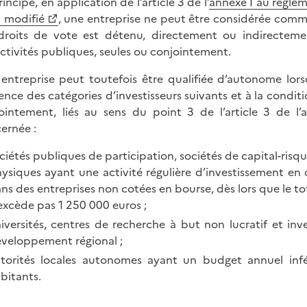
incipe, en application de l’article 3 de l’
annexe I au règlem
 modifié
, une entreprise ne peut être considérée comm
droits de vote est détenu, directement ou indirecteme
ectivités publiques, seules ou conjointement.
entreprise peut toutefois être qualifiée d’autonome lors
ence des catégories d’investisseurs suivants et à la conditi
ointement, liés au sens du point 3 de l’article 3 de l’
ernée :
ciétés publiques de participation, sociétés de capital-ri
ysiques ayant une activité régulière d’investissement en 
ns des entreprises non cotées en bourse, dès lors que le t
excède pas 1 250 000 euros ;
iversités, centres de recherche à but non lucratif et inve
veloppement régional ;
torités locales autonomes ayant un budget annuel infé
bitants.