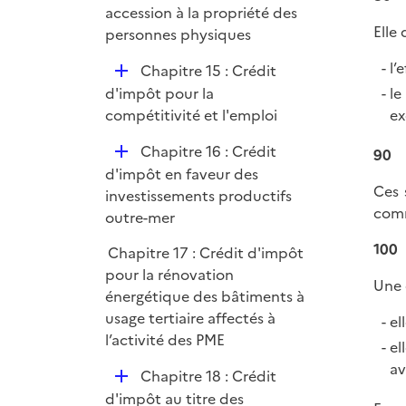
l
accession à la propriété des
r
Elle
i
personnes physiques
e
l’
D
Chapitre 15 : Crédit
r
é
le
d'impôt pour la
p
ex
compétitivité et l'emploi
l
D
Chapitre 16 : Crédit
90
i
é
d'impôt en faveur des
e
Ces 
p
investissements productifs
r
comm
l
outre-mer
i
100
Chapitre 17 : Crédit d'impôt
e
pour la rénovation
r
Une 
énergétique des bâtiments à
usage tertiaire affectés à
el
l’activité des PME
el
av
D
Chapitre 18 : Crédit
é
d'impôt au titre des