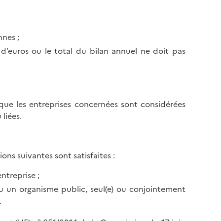
l
p
a
a
p
g
nnes ;
a
e
g
s d’euros ou le total du bilan annuel ne doit pas
e
 que les entreprises concernées sont considérées
liées.
ons suivantes sont satisfaites :
ntreprise ;
u un organisme public, seul(e) ou conjointement
.