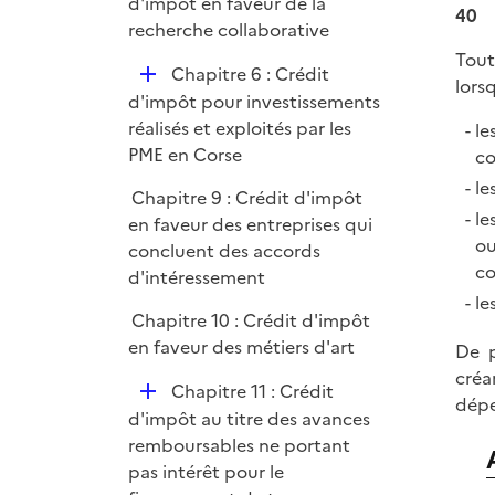
é
d'impôt en faveur de la
40
p
recherche collaborative
l
Tout
D
Chapitre 6 : Crédit
i
lors
é
d'impôt pour investissements
e
p
réalisés et exploités par les
le
r
l
PME en Corse
co
i
le
Chapitre 9 : Crédit d'impôt
e
le
en faveur des entreprises qui
r
ou
concluent des accords
co
d'intéressement
le
Chapitre 10 : Crédit d'impôt
en faveur des métiers d'art
De p
créa
D
Chapitre 11 : Crédit
dépe
é
d'impôt au titre des avances
p
remboursables ne portant
l
pas intérêt pour le