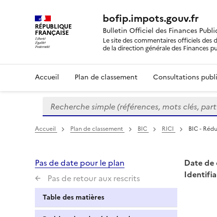
bofip.impots.gouv.fr
RÉPUBLIQUE
Bulletin Officiel des Finances Publ
FRANÇAISE
Le site des commentaires officiels des d
de la direction générale des Finances p
Accueil
Plan de classement
Consultations publi
Recherche simple (références, mots clés, partie 
Formulaire
de
recherche
Accueil
Plan de classement
BIC
RICI
BIC - Rédu
Pas de date pour le plan
Date de 
Identifia
Pas de retour aux rescrits
Table des matières