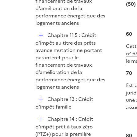
i
financement de travaux
(50)
e
d'amélioration de la
r
performance énergétique des
logements anciens
60
D
Chapitre 11.5 : Crédit
é
d’impôt au titre des prêts
Cett
p
avance mutation ne portant
n° 6
l
pas intérêt pour le
le m
i
financement de travaux
e
d’amélioration de la
70
r
performance énergétique des
Est 
logements anciens
juri
D
Chapitre 13 : Crédit
une 
é
d'impôt famille
asso
p
D
Chapitre 14 : Crédit
l
é
d'impôt prêt à taux zéro
i
p
(PTZ+) pour la première
80
e