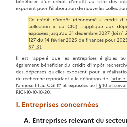
bénéficier d’un crédit d’impôt au titre des dép
exposent pour l’élaboration de nouvelles collection
Ce crédit d’impôt (dénommé « crédit d’
collection » ou CIC) s’applique aux dép
exposées jusqu’au 31 décembre 2027 (
loi n°
127 du 14 février 2025 de finances pour 2025,
57
).
Il est rappelé que les entreprises éligibles 
également bénéficier du crédit d’impôt recherche
des dépenses qu’elles exposent pour la réalisati
de recherche répondant à la définition de l’
article
l’annexe III au CGI
et exposées au
I § 10 et suiv
RICI-10-10-10-20
.
I. Entreprises concernées
A. Entreprises relevant du secteur