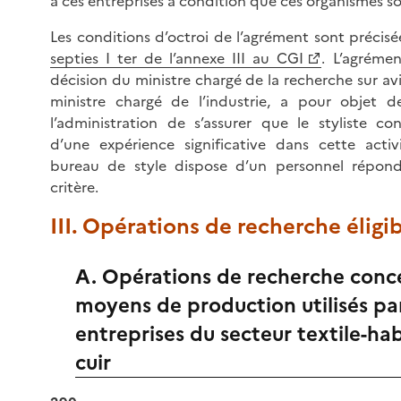
à ces entreprises à condition que ces organismes so
Les conditions d’octroi de l’agrément sont précisée
septies I ter de l’annexe III au CGI
. L’agréme
décision du ministre chargé de la recherche sur a
ministre chargé de l’industrie, a pour objet 
l’administration de s’assurer que le styliste co
d’une expérience significative dans cette acti
bureau de style dispose d’un personnel répo
critère.
III. Opérations de recherche éligi
A. Opérations de recherche conc
moyens de production utilisés par
entreprises du secteur textile-ha
cuir