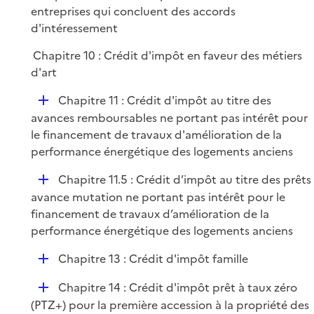
entreprises qui concluent des accords
e
d'intéressement
r
Chapitre 10 : Crédit d'impôt en faveur des métiers
d'art
D
Chapitre 11 : Crédit d'impôt au titre des
é
avances remboursables ne portant pas intérêt pour
p
le financement de travaux d'amélioration de la
l
performance énergétique des logements anciens
i
D
Chapitre 11.5 : Crédit d’impôt au titre des prêts
e
é
avance mutation ne portant pas intérêt pour le
r
p
financement de travaux d’amélioration de la
l
performance énergétique des logements anciens
i
D
Chapitre 13 : Crédit d'impôt famille
e
é
r
D
Chapitre 14 : Crédit d'impôt prêt à taux zéro
p
é
(PTZ+) pour la première accession à la propriété des
l