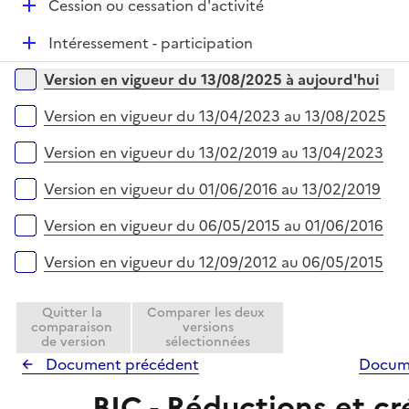
e
D
Cession ou cessation d'activité
i
r
é
e
D
Intéressement - participation
p
r
é
l
Versions sur la période
Version en vigueur du 13/08/2025 à aujourd'hui
p
i
l
e
Version en vigueur du 13/04/2023 au 13/08/2025
i
r
e
Version en vigueur du 13/02/2019 au 13/04/2023
r
Version en vigueur du 01/06/2016 au 13/02/2019
Version en vigueur du 06/05/2015 au 01/06/2016
Version en vigueur du 12/09/2012 au 06/05/2015
Quitter la
Comparer les deux
comparaison
versions
de version
sélectionnées
Document précédent
Docume
BIC - Réductions et cr