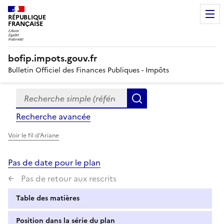
RÉPUBLIQUE
FRANÇAISE
bofip.impots.gouv.fr
Bulletin Officiel des Finances Publiques - Impôts
Recherche simple (références, mots clés, partie du titre
Formulaire
Rechercher
de
Recherche avancée
recherche
Voir le fil d'Ariane
Pas de date pour le plan
Pas de retour aux rescrits
Table des matières
Position dans la série du plan