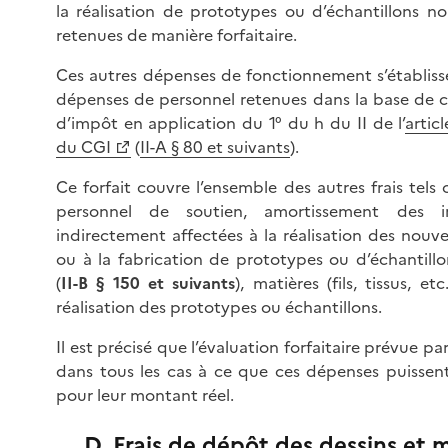
la réalisation de prototypes ou d’échantillons n
retenues de manière forfaitaire.
Ces autres dépenses de fonctionnement s’établiss
dépenses de personnel retenues dans la base de c
d’impôt en application du 1° du h du II de l’
artic
du CGI
(
II-A § 80 et suivants
).
Ce forfait couvre l’ensemble des autres frais tels 
personnel de soutien, amortissement des im
indirectement affectées à la réalisation des nouvel
ou à la fabrication de prototypes ou d’échantill
(
II-B § 150 et suivants
), matières (fils, tissus, et
réalisation des prototypes ou échantillons.
Il est précisé que l’évaluation forfaitaire prévue par
dans tous les cas à ce que ces dépenses puissent
pour leur montant réel.
D. Frais de dépôt des dessins et 