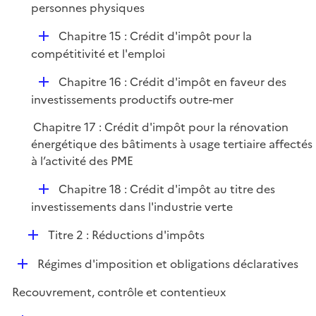
p
personnes physiques
i
l
e
D
Chapitre 15 : Crédit d'impôt pour la
i
r
é
compétitivité et l'emploi
e
p
r
D
Chapitre 16 : Crédit d'impôt en faveur des
l
é
investissements productifs outre-mer
i
p
e
Chapitre 17 : Crédit d'impôt pour la rénovation
l
r
énergétique des bâtiments à usage tertiaire affectés
i
à l’activité des PME
e
r
D
Chapitre 18 : Crédit d'impôt au titre des
é
investissements dans l'industrie verte
p
D
Titre 2 : Réductions d'impôts
l
é
i
D
Régimes d'imposition et obligations déclaratives
p
e
é
l
r
Recouvrement, contrôle et contentieux
p
i
l