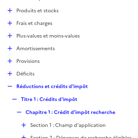
i
é
l
e
D
Produits et stocks
p
i
r
é
l
e
D
Frais et charges
p
i
r
é
l
e
D
Plus-values et moins-values
p
i
r
é
l
e
D
Amortissements
p
i
r
é
l
e
D
Provisions
p
i
r
é
l
e
D
Déficits
p
i
r
é
l
e
R
Réductions et crédits d'impôt
p
i
r
e
l
e
R
Titre 1 : Crédits d'impôt
p
i
r
e
l
e
R
Chapitre 1 : Crédit d'impôt recherche
p
i
r
e
l
e
D
Section 1 : Champ d'application
p
i
r
é
l
e
D
Section 2 : Dépenses de recherche éligibles