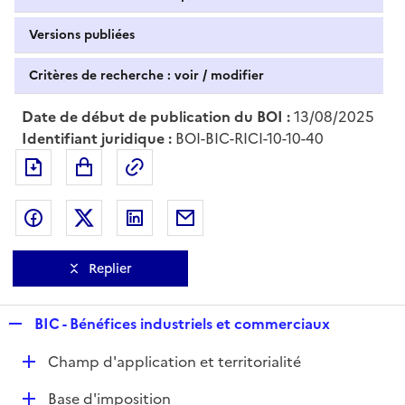
Versions publiées
Critères de recherche : voir / modifier
Date de début de publication du BOI :
13/08/2025
Identifiant juridique :
BOI-BIC-RICI-10-10-40
Exporter le document au format pdf
Permalien : adresse web de ce doc
Partager sur Facebook
Partager sur Twitter
Partager sur LinkedIn
Partager par messagerie
Replier
R
BIC - Bénéfices industriels et commerciaux
e
D
Champ d'application et territorialité
p
é
l
D
Base d'imposition
p