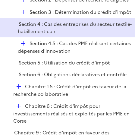
p
i
r
é
l
e
D
Section 3 : Détermination du crédit d'impôt
p
i
r
é
l
e
Section 4 : Cas des entreprises du secteur textile-
p
i
r
habillement-cuir
l
e
i
r
D
Section 4.5 : Cas des PME réalisant certaines
e
é
dépenses d'innovation
r
p
Section 5 : Utilisation du crédit d'impôt
l
i
Section 6 : Obligations déclaratives et contrôle
e
D
Chapitre 1.5 : Crédit d'impôt en faveur de la
r
é
recherche collaborative
p
D
Chapitre 6 : Crédit d'impôt pour
l
é
investissements réalisés et exploités par les PME en
i
p
Corse
e
l
r
Chapitre 9 : Crédit d'impôt en faveur des
i