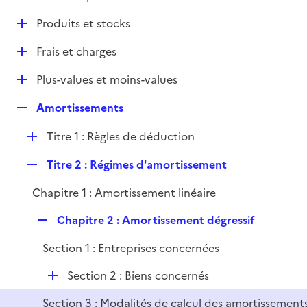
i
é
l
e
D
Produits et stocks
p
i
r
é
l
e
D
Frais et charges
p
i
r
é
l
e
D
Plus-values et moins-values
p
i
r
é
l
e
R
Amortissements
p
i
r
e
l
e
D
Titre 1 : Règles de déduction
p
i
r
é
l
e
R
Titre 2 : Régimes d'amortissement
p
i
r
e
l
e
Chapitre 1 : Amortissement linéaire
p
i
r
l
e
R
Chapitre 2 : Amortissement dégressif
i
r
e
e
Section 1 : Entreprises concernées
p
r
l
D
Section 2 : Biens concernés
i
é
e
Section 3 : Modalités de calcul des amortissement