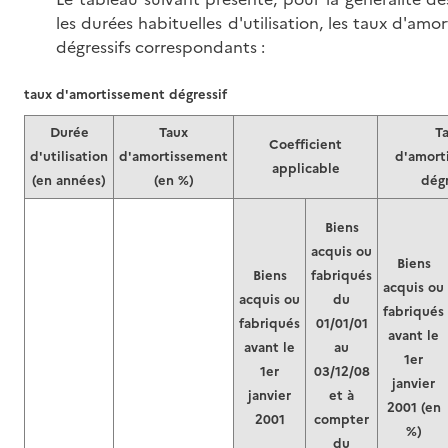
les durées habituelles d'utilisation, les taux d'amo
dégressifs correspondants :
taux d'amortissement dégressif
Durée
Taux
T
Coefficient
d'utilisation
d'amortissement
d'amort
applicable
(en années)
(en %)
dégr
Biens
acquis ou
Biens
Biens
fabriqués
acquis ou
acquis ou
du
fabriqués
fabriqués
01/01/01
avant le
avant le
au
1er
1er
03/12/08
janvier
janvier
et à
2001 (en
2001
compter
%)
du