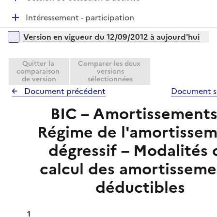
i
r
é
e
D
Intéressement - participation
p
r
é
l
Versions sur la période
Version en vigueur du 12/09/2012 à aujourd'hui
p
i
l
e
i
Quitter la
Comparer les deux
r
comparaison
versions
e
de version
sélectionnées
r
Document précédent
Document s
BIC – Amortissements
Régime de l'amortisse
dégressif – Modalités 
calcul des amortisseme
déductibles
1