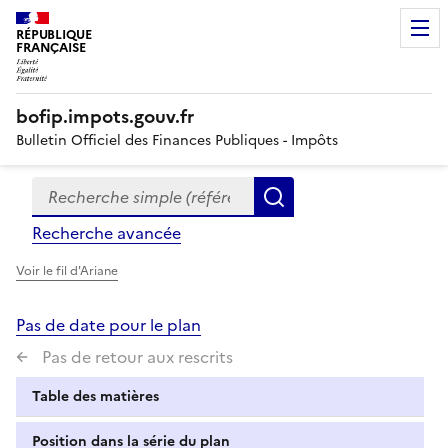
RÉPUBLIQUE
FRANÇAISE
bofip.impots.gouv.fr
Bulletin Officiel des Finances Publiques - Impôts
Recherche simple (références, mots clés, partie du titre
Formulaire
Rechercher
de
Recherche avancée
recherche
Voir le fil d'Ariane
Pas de date pour le plan
Pas de retour aux rescrits
Table des matières
Position dans la série du plan