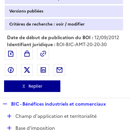
Versions publiées
Critères de recherche : voir / modifier
Date de début de publication du BOI :
12/09/2012
Identifiant juridique :
BOI-BIC-AMT-20-20-30
Exporter le document au format pdf
Permalien : adresse web de ce doc
Partager sur Facebook
Partager sur Twitter
Partager sur LinkedIn
Partager par messagerie
Replier
R
BIC - Bénéfices industriels et commerciaux
e
D
Champ d'application et territorialité
p
é
l
D
Base d'imposition
p