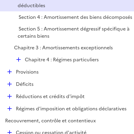
p
r
déductibles
l
i
Section 4 : Amortissement des biens décomposés
e
Section 5 : Amortissement dégressif spécifique à
r
certains biens
Chapitre 3 : Amortissements exceptionnels
D
Chapitre 4 : Régimes particuliers
é
D
Provisions
p
é
l
D
Déficits
p
i
é
l
e
D
Réductions et crédits d'impôt
p
i
r
é
l
e
D
Régimes d'imposition et obligations déclaratives
p
i
r
é
l
e
Recouvrement, contrôle et contentieux
p
i
r
l
e
D
Cession ou cessation d'activité