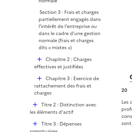
normale
Section 3 : Frais et charges
partiellement engagés dans
l'intérêt de l'entreprise ou
dans le cadre d'une gestion
normale (frais et charges
dits « mixtes »)
D
Chapitre 2 : Charges
é
effectives et justifiées
p
D
Chapitre 3 : Exercice de
l
é
rattachement des frais et
i
20
p
charges
e
l
r
Les 
D
Titre 2 : Distinction avec
i
prof
é
les éléments d'actif
e
cons
p
r
sont
D
Titre 3 : Dépenses
l
é
somptuaires