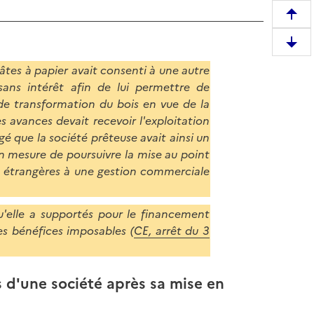
R
e
D
m
e
âtes à papier avait consenti à une autre
o
s
ans intérêt afin de lui permettre de
n
c
de transformation du bois en vue de la
t
e
s avances devait recevoir l'exploitation
e
n
ugé que la société prêteuse avait ainsi un
r
d
en mesure de poursuivre la mise au point
e
r
 étrangères à une gestion commerciale
n
e
h
e
a
'elle a supportés pour le financement
n
u
es bénéfices imposables (
CE, arrêt du 3
b
t
a
d
s
e
s d'une société après sa mise en
d
l
e
a