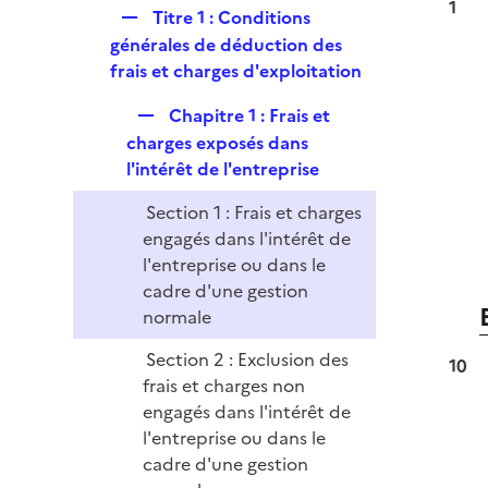
l
1
e
R
Titre 1 : Conditions
p
i
r
e
générales de déduction des
l
e
p
frais et charges d'exploitation
i
r
l
e
R
Chapitre 1 : Frais et
i
r
e
charges exposés dans
e
p
l'intérêt de l'entreprise
r
l
Section 1 : Frais et charges
i
engagés dans l'intérêt de
e
l'entreprise ou dans le
r
cadre d'une gestion
normale
Section 2 : Exclusion des
10
frais et charges non
engagés dans l'intérêt de
l'entreprise ou dans le
cadre d'une gestion