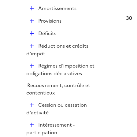
é
e
D
Amortissements
p
r
é
l
30
D
Provisions
p
i
é
l
e
D
Déficits
p
i
r
é
l
e
D
Réductions et crédits
p
i
r
é
d'impôt
l
e
p
i
r
D
Régimes d'imposition et
l
e
é
obligations déclaratives
i
r
p
e
Recouvrement, contrôle et
l
r
contentieux
i
e
D
Cession ou cessation
r
é
d'activité
p
D
Intéressement -
l
é
participation
i