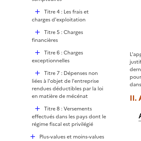
i
p
e
D
Titre 4 : Les frais et
l
r
é
charges d'exploitation
i
p
e
D
Titre 5 : Charges
l
r
é
financières
i
p
e
D
Titre 6 : Charges
L'ap
l
r
é
exceptionnelles
just
i
p
dern
e
D
Titre 7 : Dépenses non
l
pour
r
é
liées à l'objet de l'entreprise
i
dans
p
rendues déductibles par la loi
e
l
en matière de mécénat
II.
r
i
D
Titre 8 : Versements
e
é
effectués dans les pays dont le
r
p
régime fiscal est privilégié
l
D
Plus-values et moins-values
i