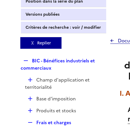
Position dans la série du plan
Versions publiées
Critères de recherche : voir / modifier
Docu
Replier
R
BIC - Bénéfices industriels et
d
e
commerciaux
p
D
Champ d'application et
l
é
territorialité
i
I. 
p
e
D
Base d'imposition
l
r
é
i
D
Produits et stocks
p
e
é
l
r
R
Frais et charges
p
i
e