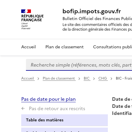
bofip.impots.gouv.fr
RÉPUBLIQUE
Bulletin Officiel des Finances Publ
FRANÇAISE
Le site des commentaires officiels des d
de la direction générale des Finances p
Accueil
Plan de classement
Consultations publi
Recherche simple (références, mots clés, partie 
Formulaire
de
recherche
Accueil
Plan de classement
BIC
CHG
BIC - Fra
Pas de date pour le plan
Date de 
Date de 
Pas de retour aux rescrits
Identifia
Table des matières