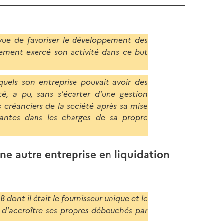
l
p
a
a
p
g
a
 vue de favoriser le développement des
e
g
ivement exercé son activité dans ce but
e
quels son entreprise pouvait avoir des
é, a pu, sans s'écarter d'une gestion
 créanciers de la société après sa mise
antes dans les charges de sa propre
ne autre entreprise en liquidation
 dont il était le fournisseur unique et le
 d'accroître ses propres débouchés par