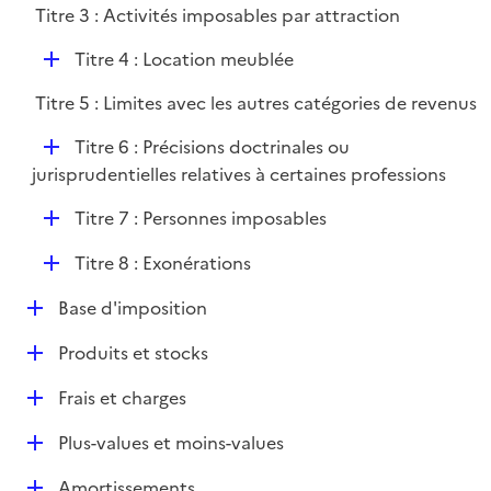
Titre 3 : Activités imposables par attraction
D
Titre 4 : Location meublée
é
Titre 5 : Limites avec les autres catégories de revenus
p
l
D
Titre 6 : Précisions doctrinales ou
i
é
jurisprudentielles relatives à certaines professions
e
p
r
D
Titre 7 : Personnes imposables
l
é
i
D
Titre 8 : Exonérations
p
e
é
l
r
D
Base d'imposition
p
i
é
l
e
D
Produits et stocks
p
i
r
é
l
e
D
Frais et charges
p
i
r
é
l
e
D
Plus-values et moins-values
p
i
r
é
l
e
D
Amortissements