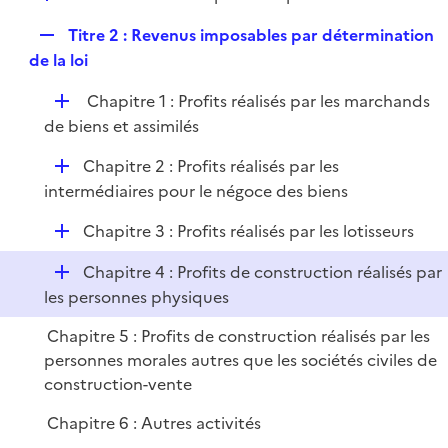
i
é
l
e
R
Titre 2 : Revenus imposables par détermination
p
i
r
e
de la loi
l
e
p
i
r
D
Chapitre 1 : Profits réalisés par les marchands
l
e
é
de biens et assimilés
i
r
p
e
D
Chapitre 2 : Profits réalisés par les
l
r
é
intermédiaires pour le négoce des biens
i
p
e
D
Chapitre 3 : Profits réalisés par les lotisseurs
l
r
é
i
D
Chapitre 4 : Profits de construction réalisés par
p
e
é
les personnes physiques
l
r
p
i
Chapitre 5 : Profits de construction réalisés par les
l
e
personnes morales autres que les sociétés civiles de
i
r
construction-vente
e
r
Chapitre 6 : Autres activités