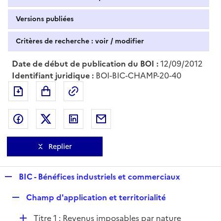
Versions publiées
Critères de recherche : voir / modifier
Date de début de publication du BOI :
12/09/2012
Identifiant juridique :
BOI-BIC-CHAMP-20-40
Exporter le document au format pdf
Permalien : adresse web de ce doc
Partager sur Facebook
Partager sur Twitter
Partager sur LinkedIn
Partager par messagerie
Replier
R
BIC - Bénéfices industriels et commerciaux
e
R
Champ d'application et territorialité
p
e
l
D
Titre 1 : Revenus imposables par nature
p