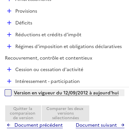
p
i
r
é
l
e
D
Provisions
p
i
r
é
l
e
D
Déficits
p
i
r
é
l
e
D
Réductions et crédits d'impôt
p
i
r
é
l
e
D
Régimes d'imposition et obligations déclaratives
p
i
r
é
l
e
Recouvrement, contrôle et contentieux
p
i
r
l
e
D
Cession ou cessation d'activité
i
r
é
e
D
Intéressement - participation
p
r
é
l
Versions sur la période
Version en vigueur du 12/09/2012 à aujourd'hui
p
i
l
e
i
Quitter la
Comparer les deux
r
comparaison
versions
e
de version
sélectionnées
r
Document précédent
Document suivant