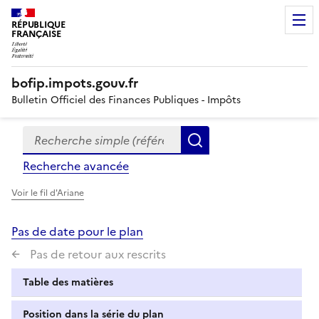
RÉPUBLIQUE
FRANÇAISE
bofip.impots.gouv.fr
Bulletin Officiel des Finances Publiques - Impôts
Recherche simple (références, mots clés, partie du titre
Formulaire
Rechercher
de
Recherche avancée
recherche
Voir le fil d'Ariane
Pas de date pour le plan
Pas de retour aux rescrits
Table des matières
Position dans la série du plan