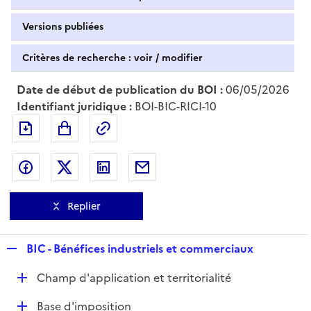
Versions publiées
Critères de recherche : voir / modifier
Date de début de publication du BOI :
06/05/2026
Identifiant juridique :
BOI-BIC-RICI-10
Exporter le document au format pdf
Permalien : adresse web de ce doc
Partager sur Facebook
Partager sur Twitter
Partager sur LinkedIn
Partager par messagerie
Replier
R
BIC - Bénéfices industriels et commerciaux
e
D
Champ d'application et territorialité
p
é
l
D
Base d'imposition
p