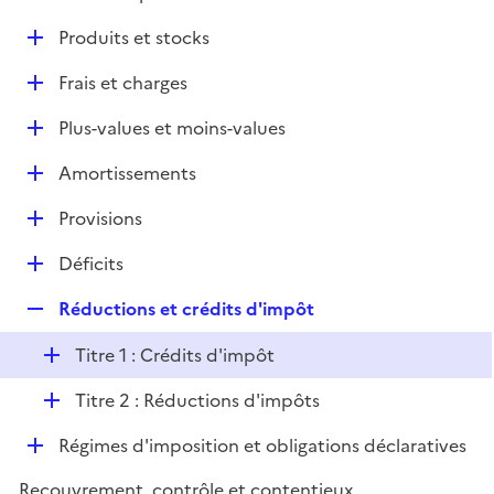
i
é
l
e
D
Produits et stocks
p
i
r
é
l
e
D
Frais et charges
p
i
r
é
l
e
D
Plus-values et moins-values
p
i
r
é
l
e
D
Amortissements
p
i
r
é
l
e
D
Provisions
p
i
r
é
l
e
D
Déficits
p
i
r
é
l
e
R
Réductions et crédits d'impôt
p
i
r
e
l
e
D
Titre 1 : Crédits d'impôt
p
i
r
é
l
e
D
Titre 2 : Réductions d'impôts
p
i
r
é
l
e
D
Régimes d'imposition et obligations déclaratives
p
i
r
é
l
e
Recouvrement, contrôle et contentieux