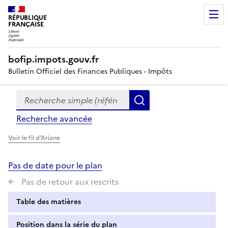
RÉPUBLIQUE
FRANÇAISE
bofip.impots.gouv.fr
Bulletin Officiel des Finances Publiques - Impôts
Recherche simple (références, mots clés, partie du titre
Formulaire
Rechercher
de
Recherche avancée
recherche
Voir le fil d'Ariane
Pas de date pour le plan
Pas de retour aux rescrits
Table des matières
Position dans la série du plan