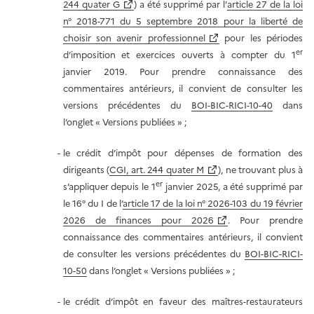
244 quater G
) a été supprimé par l’
article 27 de la loi
n° 2018-771 du 5 septembre 2018 pour la liberté de
choisir son avenir professionnel
pour les périodes
er
d’imposition et exercices ouverts à compter du 1
janvier 2019. Pour prendre connaissance des
commentaires antérieurs, il convient de consulter les
versions précédentes du
BOI-BIC-RICI-10-40
dans
l’onglet
« Versions
publiées » ;
le crédit d’impôt pour dépenses de formation des
dirigeants (
CGI, art. 244 quater M
), ne trouvant plus à
er
s’appliquer depuis le 1
janvier 2025, a été supprimé par
le 16° du I de l’
article 17 de la loi n° 2026-103 du 19 février
2026 de finances pour 2026
. Pour prendre
connaissance des commentaires antérieurs, il convient
de consulter les versions précédentes du
BOI-BIC-RICI-
10-50
dans l’onglet « Versions publiées » ;
le crédit d’impôt en faveur des maîtres-restaurateurs