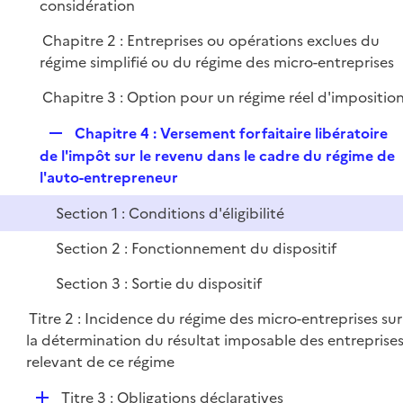
é
considération
i
r
p
e
Chapitre 2 : Entreprises ou opérations exclues du
l
r
régime simplifié ou du régime des micro-entreprises
i
e
Chapitre 3 : Option pour un régime réel d'impositio
r
R
Chapitre 4 : Versement forfaitaire libératoire
e
de l'impôt sur le revenu dans le cadre du régime de
p
l'auto-entrepreneur
l
Section 1 : Conditions d'éligibilité
i
e
Section 2 : Fonctionnement du dispositif
r
Section 3 : Sortie du dispositif
Titre 2 : Incidence du régime des micro-entreprises sur
la détermination du résultat imposable des entreprise
relevant de ce régime
D
Titre 3 : Obligations déclaratives