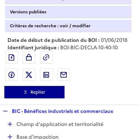
Versions publiées
Critères de recherche : voir / modifier
Date de début de publication du BOI :
01/06/2018
Identifiant juridique :
BOI-BIC-DECLA-10-40-10
Exporter le document au format pdf
Permalien : adresse web de ce doc
Partager sur Facebook
Partager sur Twitter
Partager sur LinkedIn
Partager par messagerie
Replier
R
BIC - Bénéfices industriels et commerciaux
e
D
Champ d'application et territorialité
p
é
l
D
Base d'imposition
p