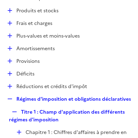
i
é
l
e
D
Produits et stocks
p
i
r
é
l
e
D
Frais et charges
p
i
r
é
l
e
D
Plus-values et moins-values
p
i
r
é
l
e
D
Amortissements
p
i
r
é
l
e
D
Provisions
p
i
r
é
l
e
D
Déficits
p
i
r
é
l
e
D
Réductions et crédits d'impôt
p
i
r
é
l
e
R
Régimes d'imposition et obligations déclaratives
p
i
r
e
l
e
R
Titre 1 : Champ d'application des différents
p
i
r
e
régimes d'imposition
l
e
p
i
r
D
Chapitre 1 : Chiffres d'affaires à prendre en
l
e