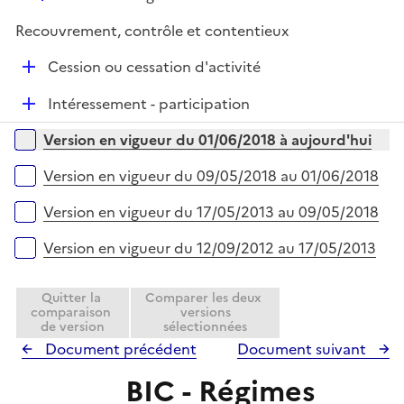
é
Recouvrement, contrôle et contentieux
p
l
D
Cession ou cessation d'activité
i
é
e
D
Intéressement - participation
p
r
é
l
Versions sur la période
Version en vigueur du 01/06/2018 à aujourd'hui
p
i
l
e
Version en vigueur du 09/05/2018 au 01/06/2018
i
r
e
Version en vigueur du 17/05/2013 au 09/05/2018
r
Version en vigueur du 12/09/2012 au 17/05/2013
Quitter la
Comparer les deux
comparaison
versions
de version
sélectionnées
Document précédent
Document suivant
BIC - Régimes