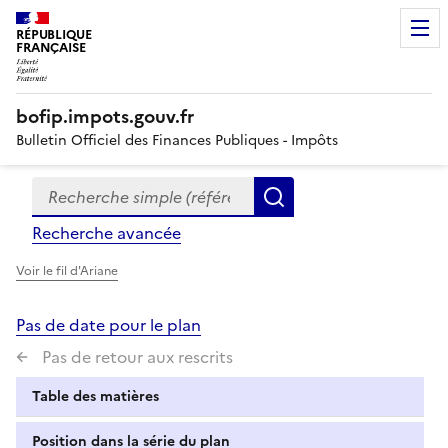
RÉPUBLIQUE
FRANÇAISE
bofip.impots.gouv.fr
Bulletin Officiel des Finances Publiques - Impôts
Recherche simple (références, mots clés, partie du titre
Formulaire
Rechercher
de
Recherche avancée
recherche
Voir le fil d'Ariane
Pas de date pour le plan
Pas de retour aux rescrits
Table des matières
Position dans la série du plan