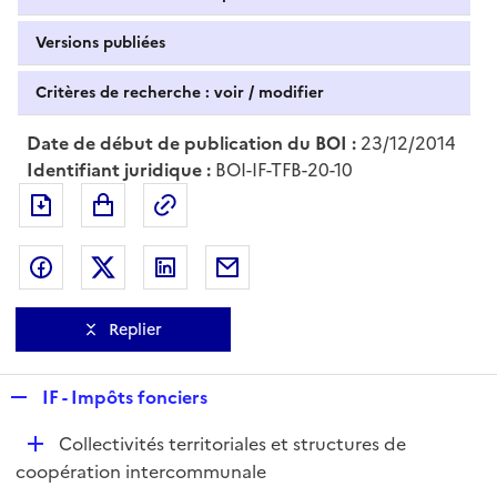
Versions publiées
Critères de recherche : voir / modifier
Date de début de publication du BOI :
23/12/2014
Identifiant juridique :
BOI-IF-TFB-20-10
Exporter le document au format pdf
Permalien : adresse web de ce doc
Partager sur Facebook
Partager sur Twitter
Partager sur LinkedIn
Partager par messagerie
Replier
R
IF - Impôts fonciers
e
D
Collectivités territoriales et structures de
p
é
coopération intercommunale
l
p