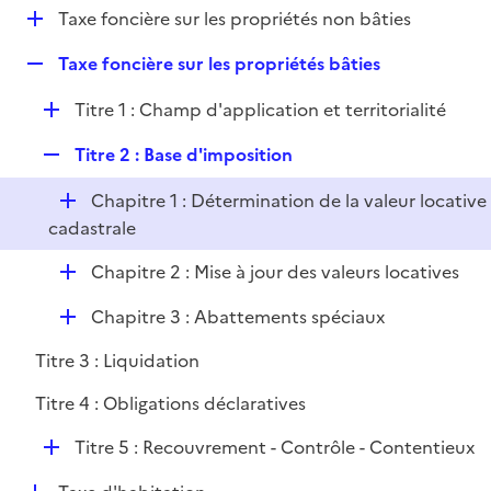
i
D
Taxe foncière sur les propriétés non bâties
l
e
é
i
r
R
Taxe foncière sur les propriétés bâties
p
e
e
l
r
D
Titre 1 : Champ d'application et territorialité
p
i
é
l
e
R
Titre 2 : Base d'imposition
p
i
r
e
l
e
D
Chapitre 1 : Détermination de la valeur locative
p
i
r
é
cadastrale
l
e
p
i
r
D
Chapitre 2 : Mise à jour des valeurs locatives
l
e
é
i
r
D
Chapitre 3 : Abattements spéciaux
p
e
é
l
r
Titre 3 : Liquidation
p
i
l
e
Titre 4 : Obligations déclaratives
i
r
D
Titre 5 : Recouvrement - Contrôle - Contentieux
e
é
r