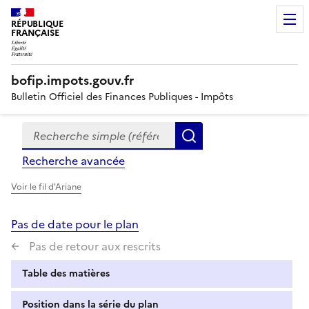
RÉPUBLIQUE
FRANÇAISE
bofip.impots.gouv.fr
Bulletin Officiel des Finances Publiques - Impôts
Recherche simple (références, mots clés, partie du titre
Formulaire
Rechercher
de
Recherche avancée
recherche
Voir le fil d'Ariane
Pas de date pour le plan
Pas de retour aux rescrits
Table des matières
Position dans la série du plan