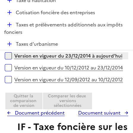
D
Taxe d'habitation
p
é
l
D
Cotisation foncière des entreprises
p
i
é
l
e
D
Taxes et prélèvements additionnels aux impôts
p
i
r
é
fonciers
l
e
p
i
r
D
Taxes d’urbanisme
l
e
é
i
r
Versions sur la période
Version en vigueur du 23/12/2014 à aujourd'hui
p
e
l
r
Version en vigueur du 10/12/2012 au 23/12/2014
i
e
Version en vigueur du 12/09/2012 au 10/12/2012
r
Quitter la
Comparer les deux
comparaison
versions
de version
sélectionnées
Document précédent
Document suivant
IF - Taxe foncière sur les