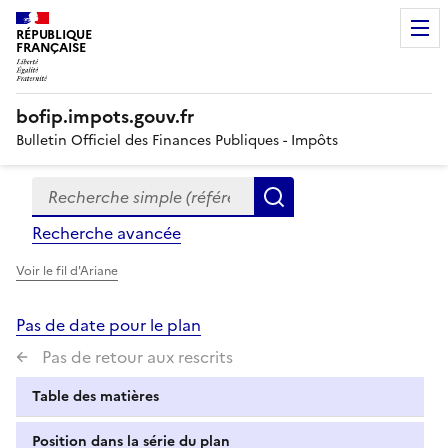
RÉPUBLIQUE
FRANÇAISE
bofip.impots.gouv.fr
Bulletin Officiel des Finances Publiques - Impôts
Recherche simple (références, mots clés, partie du titre
Formulaire
Rechercher
de
Recherche avancée
recherche
Voir le fil d'Ariane
Pas de date pour le plan
Pas de retour aux rescrits
Table des matières
Position dans la série du plan