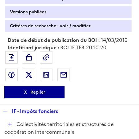
Versions publiées
Critères de recherche : voir / modifier
Date de début de publication du BOI :
14/03/2016
Identifiant juridique :
BOI-IF-TFB-20-10-20
Exporter le document au format pdf
Permalien : adresse web de ce doc
Partager sur Facebook
Partager sur Twitter
Partager sur LinkedIn
Partager par messagerie
Replier
R
IF - Impôts fonciers
e
D
Collectivités territoriales et structures de
p
é
coopération intercommunale
l
p