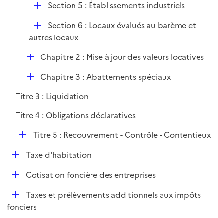
i
D
Section 5 : Établissements industriels
e
é
r
D
Section 6 : Locaux évalués au barème et
p
é
autres locaux
l
p
i
D
Chapitre 2 : Mise à jour des valeurs locatives
l
e
é
i
r
D
Chapitre 3 : Abattements spéciaux
p
e
é
l
r
Titre 3 : Liquidation
p
i
l
e
Titre 4 : Obligations déclaratives
i
r
D
Titre 5 : Recouvrement - Contrôle - Contentieux
e
é
r
D
Taxe d'habitation
p
é
l
D
Cotisation foncière des entreprises
p
i
é
l
e
D
Taxes et prélèvements additionnels aux impôts
p
i
r
é
fonciers
l
e
p