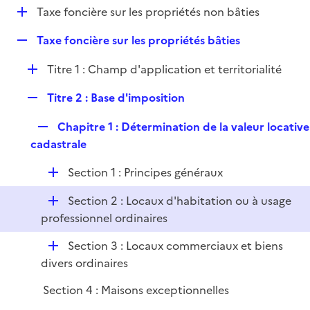
i
D
Taxe foncière sur les propriétés non bâties
l
e
é
i
r
R
Taxe foncière sur les propriétés bâties
p
e
e
l
r
D
Titre 1 : Champ d'application et territorialité
p
i
é
l
e
R
Titre 2 : Base d'imposition
p
i
r
e
l
e
R
Chapitre 1 : Détermination de la valeur locative
p
i
r
e
cadastrale
l
e
p
i
r
D
Section 1 : Principes généraux
l
e
é
i
r
D
Section 2 : Locaux d'habitation ou à usage
p
e
é
professionnel ordinaires
l
r
p
i
D
Section 3 : Locaux commerciaux et biens
l
e
é
divers ordinaires
i
r
p
e
Section 4 : Maisons exceptionnelles
l
r