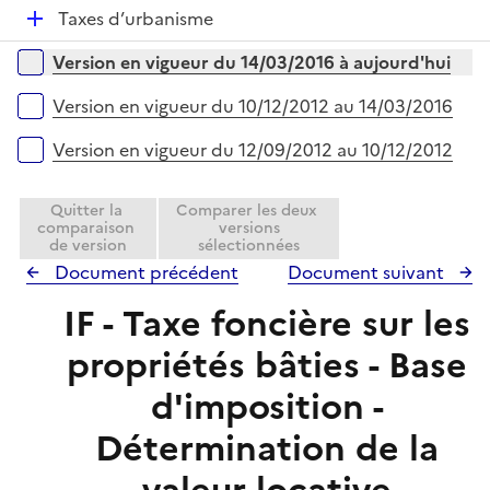
i
r
D
Taxes d’urbanisme
l
e
é
i
r
Versions sur la période
Version en vigueur du 14/03/2016 à aujourd'hui
p
e
l
r
Version en vigueur du 10/12/2012 au 14/03/2016
i
e
Version en vigueur du 12/09/2012 au 10/12/2012
r
Quitter la
Comparer les deux
comparaison
versions
de version
sélectionnées
Document précédent
Document suivant
IF - Taxe foncière sur les
propriétés bâties - Base
d'imposition -
Détermination de la