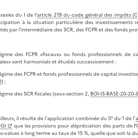
sexies du I de l'
article 219 du code général des impôts (C
icipation à la situation particulière des investissements r
étés par l'intermédiaire des SCR, des FCPR et des fonds pro
égime des FCPR «fiscaux» ou fonds professionnels de cap
cales» sont harmonisés et étudiés successivement :
 régime des FCPR et fonds professionnels de capital investis
0
) ;
 régime des SCR fiscales (sous-section 2,
BOI-IS-BASE-20-20-
illeurs, il résulte de l'application combinée du 5° du 1 de l'
a
CGI
que les provisions pour dépréciation des parts de F
s-values à long terme au taux de 15 %, quelle que soit la du