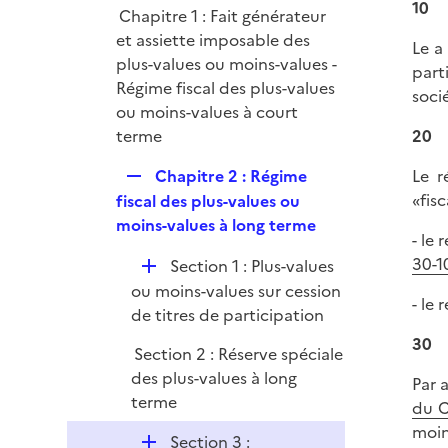
i
10
r
Chapitre 1 : Fait générateur
l
e
et assiette imposable des
i
Le a 
r
plus-values ou moins-values -
e
part
Régime fiscal des plus-values
r
soci
ou moins-values à court
terme
20
R
Chapitre 2 : Régime
Le r
e
«fis
fiscal des plus-values ou
p
moins-values à long terme
- le
l
30-1
D
Section 1 : Plus-values
i
é
ou moins-values sur cession
e
- le
p
de titres de participation
r
l
30
Section 2 : Réserve spéciale
i
des plus-values à long
Par a
e
terme
du 
r
moin
D
Section 3 :