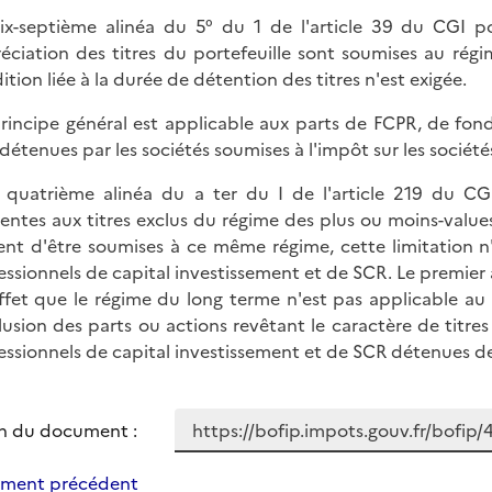
ix-septième alinéa du 5° du 1 de l'article 39 du CGI po
éciation des titres du portefeuille sont soumises au rég
ition liée à la durée de détention des titres n'est exigée.
rincipe général est applicable aux parts de FCPR, de fond
détenues par les sociétés soumises à l'impôt sur les société
e quatrième alinéa du a ter du I de l'article 219 du CG
rentes aux titres exclus du régime des plus ou moins-valu
ent d'être soumises à ce même régime, cette limitation n
essionnels de capital investissement et de SCR. Le premier a
ffet que le régime du long terme n'est pas applicable au ré
clusion des parts ou actions revêtant le caractère de titre
essionnels de capital investissement et de SCR détenues d
n du document :
ment précédent