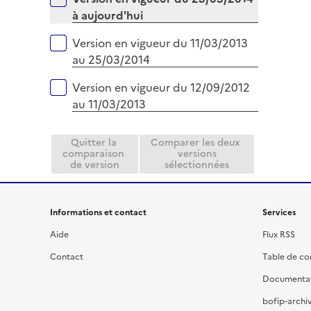
l
r
à aujourd'hui
i
e
Version en vigueur du 11/03/2013
r
au 25/03/2014
Version en vigueur du 12/09/2012
au 11/03/2013
Quitter la
Comparer les deux
comparaison
versions
de version
sélectionnées
Informations et contact
Services
Aide
Flux RSS
Contact
Table de c
Documenta
bofip-archiv