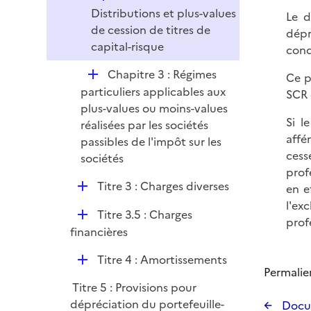
é
Distributions et plus-values
Le d
p
de cession de titres de
dépr
l
capital-risque
cond
i
D
Chapitre 3 : Régimes
Ce p
e
é
particuliers applicables aux
SCR 
r
p
plus-values ou moins-values
Si l
l
réalisées par les sociétés
affé
i
passibles de l'impôt sur les
cess
e
sociétés
prof
r
D
Titre 3 : Charges diverses
en e
é
l'ex
D
Titre 3.5 : Charges
p
prof
é
financières
l
p
i
D
Titre 4 : Amortissements
l
e
Permalie
é
i
r
Titre 5 : Provisions pour
p
e
dépréciation du portefeuille-
Docu
l