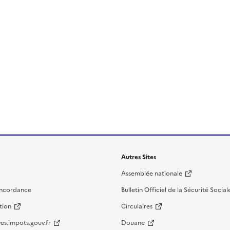
Autres Sites
Assemblée nationale
oncordance
Bulletin Officiel de la Sécurité Social
tion
Circulaires
es.impots.gouv.fr
Douane