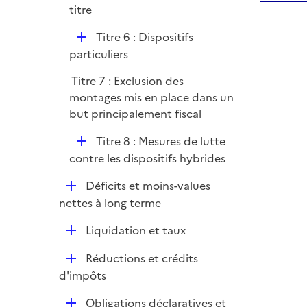
r
titre
i
e
D
Titre 6 : Dispositifs
r
é
particuliers
p
Titre 7 : Exclusion des
l
montages mis en place dans un
i
but principalement fiscal
e
r
D
Titre 8 : Mesures de lutte
é
contre les dispositifs hybrides
p
D
Déficits et moins-values
l
é
nettes à long terme
i
p
e
D
Liquidation et taux
l
r
é
i
D
Réductions et crédits
p
e
é
d'impôts
l
r
p
i
D
Obligations déclaratives et