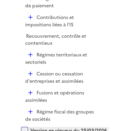
l
e
é
de paiement
i
r
p
e
D
Contributions et
l
r
é
impositions liées à l'IS
i
p
e
Recouvrement, contrôle et
l
r
contentieux
i
e
D
Régimes territoriaux et
r
é
sectoriels
p
D
Cession ou cessation
l
é
d'entreprises et assimilées
i
p
e
D
Fusions et opérations
l
r
é
assimilées
i
p
e
D
Régime fiscal des groupes
l
r
é
de sociétés
i
p
e
Versions sur la période
Version en vigueur du 25/03/2014