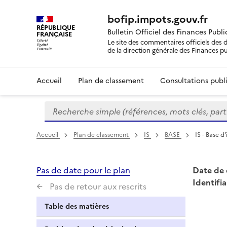
bofip.impots.gouv.fr
RÉPUBLIQUE
Bulletin Officiel des Finances Publ
FRANÇAISE
Le site des commentaires officiels des d
de la direction générale des Finances p
Accueil
Plan de classement
Consultations publi
Recherche simple (références, mots clés, partie 
Formulaire
de
recherche
Accueil
Plan de classement
IS
BASE
IS - Base d
Pas de date pour le plan
Date de 
Identifia
Pas de retour aux rescrits
Table des matières