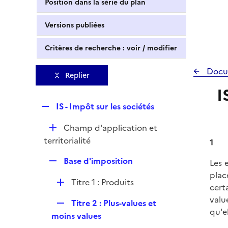
Position dans la série du plan
Versions publiées
Critères de recherche : voir / modifier
Docu
Replier
I
R
IS - Impôt sur les sociétés
e
D
Champ d'application et
p
é
territorialité
l
1
p
i
R
Base d'imposition
Les 
l
e
e
plac
i
r
D
Titre 1 : Produits
p
cert
e
é
l
valu
r
R
Titre 2 : Plus-values et
p
i
qu'e
e
moins values
l
e
p