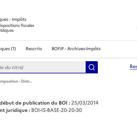
iques - Impôts
ispositions fiscales
ubliques
ques (1)
Rescrits
BOFiP - Archives-Impôts
du titre)
Re
Rechercher
'imposition - Distr…
début de publication du BOI :
25/03/2014
nt juridique :
BOI-IS-BASE-20-20-30