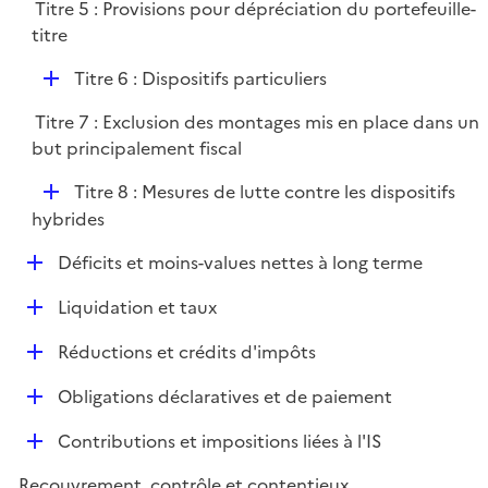
e
Titre 5 : Provisions pour dépréciation du portefeuille-
p
i
r
titre
l
e
i
r
D
Titre 6 : Dispositifs particuliers
e
é
r
Titre 7 : Exclusion des montages mis en place dans un
p
but principalement fiscal
l
i
D
Titre 8 : Mesures de lutte contre les dispositifs
e
é
hybrides
r
p
D
Déficits et moins-values nettes à long terme
l
é
i
D
Liquidation et taux
p
e
é
l
r
D
Réductions et crédits d'impôts
p
i
é
l
e
D
Obligations déclaratives et de paiement
p
i
r
é
l
e
D
Contributions et impositions liées à l'IS
p
i
r
é
l
e
Recouvrement, contrôle et contentieux