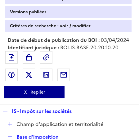
Versions publiées
Critères de recherche : voir / modifier
Date de début de publication du BOI :
03/04/2024
Identifiant juridique :
BOI-IS-BASE-20-20-10-20
Exporter le document au format pdf
Permalien : adresse web de ce doc
Partager sur Facebook
Partager sur Twitter
Partager sur LinkedIn
Partager par messagerie
Replier
R
IS - Impôt sur les sociétés
e
D
Champ d'application et territorialité
p
é
l
R
Base d'imposition
p