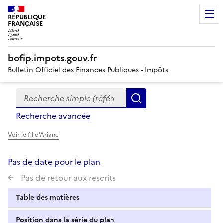
RÉPUBLIQUE
FRANÇAISE
bofip.impots.gouv.fr
Bulletin Officiel des Finances Publiques - Impôts
Recherche simple (références, mots clés, partie du titre
Formulaire
Rechercher
de
Recherche avancée
recherche
Voir le fil d'Ariane
Pas de date pour le plan
Pas de retour aux rescrits
Table des matières
Position dans la série du plan