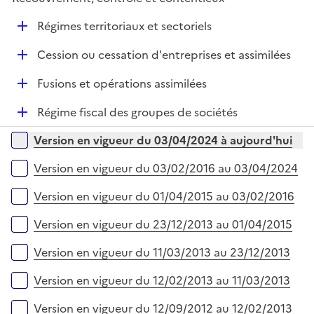
p
i
r
l
e
D
Régimes territoriaux et sectoriels
i
r
é
e
D
Cession ou cessation d'entreprises et assimilées
p
r
é
l
D
Fusions et opérations assimilées
p
i
é
l
e
D
Régime fiscal des groupes de sociétés
p
i
r
é
l
e
Versions sur la période
Version en vigueur du 03/04/2024 à aujourd'hui
p
i
r
l
e
Version en vigueur du 03/02/2016 au 03/04/2024
i
r
e
Version en vigueur du 01/04/2015 au 03/02/2016
r
Version en vigueur du 23/12/2013 au 01/04/2015
Version en vigueur du 11/03/2013 au 23/12/2013
Version en vigueur du 12/02/2013 au 11/03/2013
Version en vigueur du 12/09/2012 au 12/02/2013