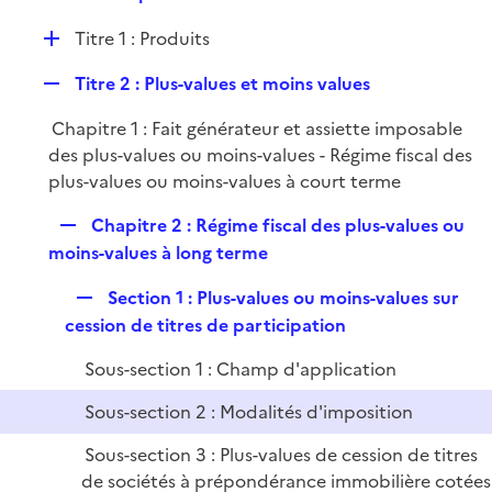
i
e
l
e
D
Titre 1 : Produits
p
i
r
é
l
e
R
Titre 2 : Plus-values et moins values
p
i
r
e
l
e
Chapitre 1 : Fait générateur et assiette imposable
p
i
r
des plus-values ou moins-values - Régime fiscal des
l
e
plus-values ou moins-values à court terme
i
r
e
R
Chapitre 2 : Régime fiscal des plus-values ou
r
e
moins-values à long terme
p
R
Section 1 : Plus-values ou moins-values sur
l
e
cession de titres de participation
i
p
e
Sous-section 1 : Champ d'application
l
r
i
Sous-section 2 : Modalités d'imposition
e
Sous-section 3 : Plus-values de cession de titres
r
de sociétés à prépondérance immobilière cotées