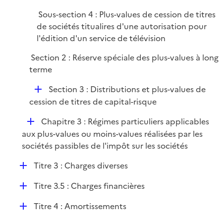
Sous-section 4 : Plus-values de cession de titres
de sociétés titualires d'une autorisation pour
l'édition d'un service de télévision
Section 2 : Réserve spéciale des plus-values à long
terme
D
Section 3 : Distributions et plus-values de
é
cession de titres de capital-risque
p
D
Chapitre 3 : Régimes particuliers applicables
l
é
aux plus-values ou moins-values réalisées par les
i
p
sociétés passibles de l'impôt sur les sociétés
e
l
r
D
Titre 3 : Charges diverses
i
é
e
D
Titre 3.5 : Charges financières
p
r
é
l
D
Titre 4 : Amortissements
p
i
é
l