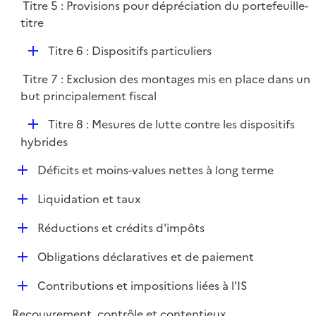
e
Titre 5 : Provisions pour dépréciation du portefeuille-
p
i
r
titre
l
e
i
r
D
Titre 6 : Dispositifs particuliers
e
é
r
Titre 7 : Exclusion des montages mis en place dans un
p
but principalement fiscal
l
i
D
Titre 8 : Mesures de lutte contre les dispositifs
e
é
hybrides
r
p
D
Déficits et moins-values nettes à long terme
l
é
i
D
Liquidation et taux
p
e
é
l
r
D
Réductions et crédits d'impôts
p
i
é
l
e
D
Obligations déclaratives et de paiement
p
i
r
é
l
e
D
Contributions et impositions liées à l'IS
p
i
r
é
l
e
Recouvrement, contrôle et contentieux