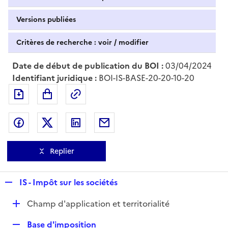
Versions publiées
Critères de recherche : voir / modifier
Date de début de publication du BOI :
03/04/2024
Identifiant juridique :
BOI-IS-BASE-20-20-10-20
Exporter le document au format pdf
Permalien : adresse web de ce doc
Partager sur Facebook
Partager sur Twitter
Partager sur LinkedIn
Partager par messagerie
Replier
R
IS - Impôt sur les sociétés
e
D
Champ d'application et territorialité
p
é
l
R
Base d'imposition
p