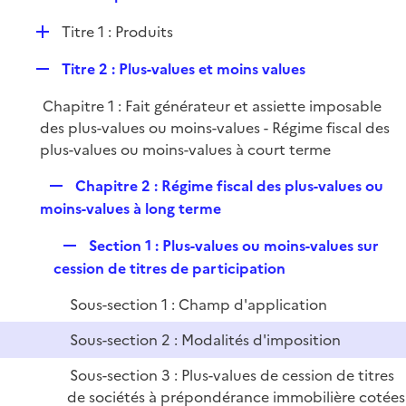
i
e
l
e
D
Titre 1 : Produits
p
i
r
é
l
e
R
Titre 2 : Plus-values et moins values
p
i
r
e
l
e
Chapitre 1 : Fait générateur et assiette imposable
p
i
r
des plus-values ou moins-values - Régime fiscal des
l
e
plus-values ou moins-values à court terme
i
r
e
R
Chapitre 2 : Régime fiscal des plus-values ou
r
e
moins-values à long terme
p
R
Section 1 : Plus-values ou moins-values sur
l
e
cession de titres de participation
i
p
e
Sous-section 1 : Champ d'application
l
r
i
Sous-section 2 : Modalités d'imposition
e
Sous-section 3 : Plus-values de cession de titres
r
de sociétés à prépondérance immobilière cotées