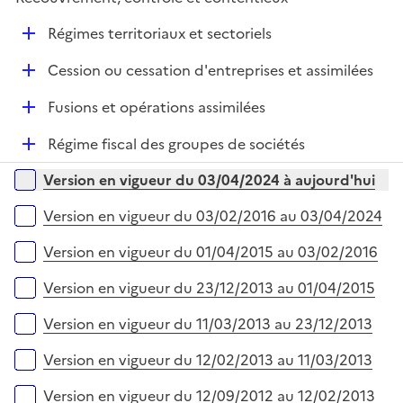
p
i
r
l
e
D
Régimes territoriaux et sectoriels
i
r
é
e
D
Cession ou cessation d'entreprises et assimilées
p
r
é
l
D
Fusions et opérations assimilées
p
i
é
l
e
D
Régime fiscal des groupes de sociétés
p
i
r
é
l
e
Versions sur la période
Version en vigueur du 03/04/2024 à aujourd'hui
p
i
r
l
e
Version en vigueur du 03/02/2016 au 03/04/2024
i
r
e
Version en vigueur du 01/04/2015 au 03/02/2016
r
Version en vigueur du 23/12/2013 au 01/04/2015
Version en vigueur du 11/03/2013 au 23/12/2013
Version en vigueur du 12/02/2013 au 11/03/2013
Version en vigueur du 12/09/2012 au 12/02/2013