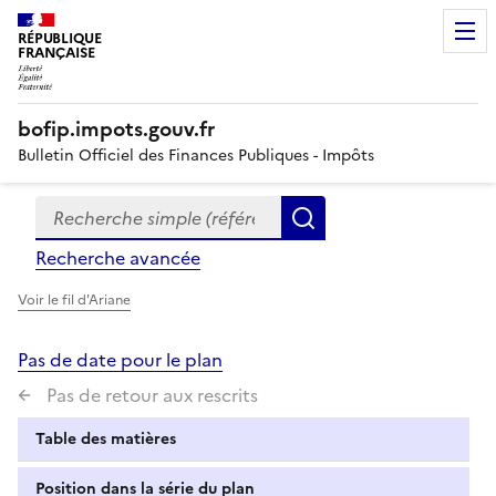
RÉPUBLIQUE
FRANÇAISE
bofip.impots.gouv.fr
Bulletin Officiel des Finances Publiques - Impôts
Recherche simple (références, mots clés, partie du titre
Formulaire
Rechercher
de
Recherche avancée
recherche
Voir le fil d'Ariane
Pas de date pour le plan
Pas de retour aux rescrits
Table des matières
Position dans la série du plan