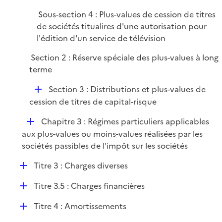
Sous-section 4 : Plus-values de cession de titres
de sociétés titualires d'une autorisation pour
l'édition d'un service de télévision
Section 2 : Réserve spéciale des plus-values à long
terme
D
Section 3 : Distributions et plus-values de
é
cession de titres de capital-risque
p
D
Chapitre 3 : Régimes particuliers applicables
l
é
aux plus-values ou moins-values réalisées par les
i
p
sociétés passibles de l'impôt sur les sociétés
e
l
r
D
Titre 3 : Charges diverses
i
é
e
D
Titre 3.5 : Charges financières
p
r
é
l
D
Titre 4 : Amortissements
p
i
é
l