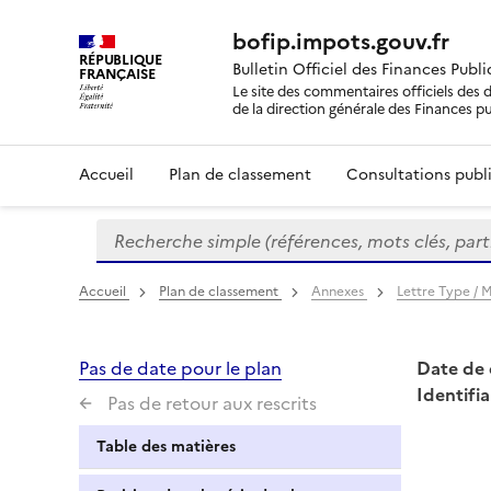
bofip.impots.gouv.fr
RÉPUBLIQUE
Bulletin Officiel des Finances Publ
FRANÇAISE
Le site des commentaires officiels des d
de la direction générale des Finances p
Accueil
Plan de classement
Consultations publi
Recherche simple (références, mots clés, partie 
Formulaire
de
recherche
Accueil
Plan de classement
Annexes
Lettre Type /
Pas de date pour le plan
Date de 
Identifia
Pas de retour aux rescrits
Table des matières