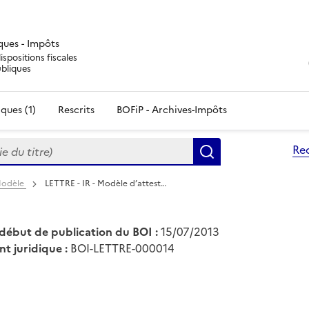
iques - Impôts
ispositions fiscales
ubliques
ques (1)
Rescrits
BOFiP - Archives-Impôts
du titre)
Re
Rechercher
 Modèle
LETTRE - IR - Modèle d’attest…
début de publication du BOI :
15/07/2013
nt juridique :
BOI-LETTRE-000014