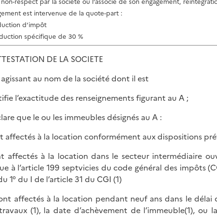
 non-respect par la société ou l’associé de son engagement, réintégratio
gement est intervenue de la quote-part :
éduction d’impôt
éduction spécifique de 30 %
TESTATION DE LA SOCIETE
. agissant au nom de la société dont il est
rtifie l’exactitude des renseignements figurant au A ;
clare que le ou les immeubles désignés au A :
nt affectés à la location conformément aux dispositions prévu
nt affectés à la location dans le secteur intermédiaire o
ue à l’article 199 septvicies du code général des impôts 
du 1° du I de l’article 31 du CGI (1)
ront affectés à la location pendant neuf ans dans le déla
travaux (1), la date d’achèvement de l’immeuble(1), ou 