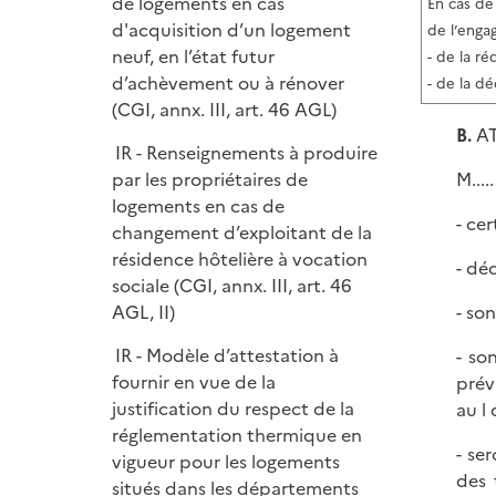
de logements en cas
En cas de
d'acquisition d’un logement
de l’enga
neuf, en l’état futur
- de la r
d’achèvement ou à rénover
- de la d
(CGI, annx. III, art. 46 AGL)
B.
AT
IR - Renseignements à produire
M....
par les propriétaires de
logements en cas de
- ce
changement d’exploitant de la
résidence hôtelière à vocation
- dé
sociale (CGI, annx. III, art. 46
- so
AGL, II)
IR - Modèle d’attestation à
- so
fournir en vue de la
prév
justification du respect de la
au l 
réglementation thermique en
- se
vigueur pour les logements
des 
situés dans les départements