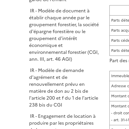
e
r
IR - Modèle de document à
établir chaque année par le
Parts déte
groupement forestier, la société
Parts acqu
d'épargne forestière ou le
groupement d'intérêt
Parts céd
économique et
Parts dét
environnemental forestier (CGI,
ann. III, art. 46 AGI)
Part des
IR - Modèle de demande
Immeubl
d'agrément et de
renouvellement prévu en
Adresse d
matière de don au 2 bis de
Montant d
l'article 200 et f du 1 de l'article
238 bis du CGI
Montant d
- droit 
IR - Engagement de location à
- art. 31-
produire par les propriétaires