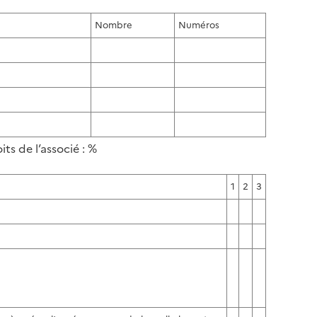
Nombre
Numéros
ts de l’associé : %
1
2
3