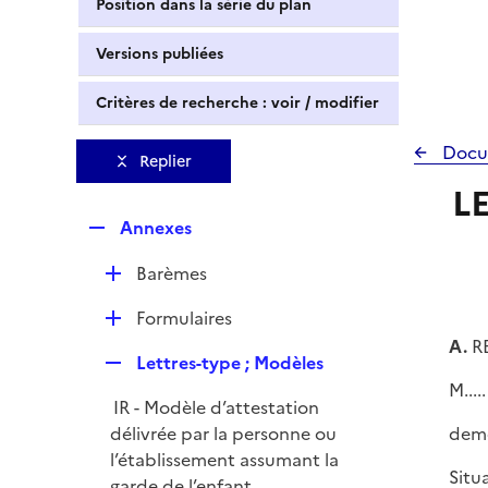
Position dans la série du plan
Versions publiées
Critères de recherche : voir / modifier
Docu
Replier
LE
R
Annexes
e
D
Barèmes
p
é
l
D
Formulaires
p
i
é
A.
RE
l
e
R
Lettres-type ; Modèles
p
i
r
e
M.....
l
e
IR - Modèle d’attestation
p
i
r
délivrée par la personne ou
deme
l
e
l’établissement assumant la
i
r
Situ
garde de l’enfant